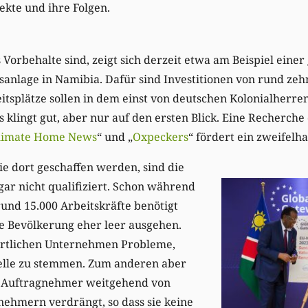
ekte und ihre Folgen.
 Vorbehalte sind, zeigt sich derzeit etwa am Beispiel einer
anlage in Namibia. Dafür sind Investitionen von rund zeh
itsplätze sollen in dem einst von deutschen Kolonialherr
 klingt gut, aber nur auf den ersten Blick. Eine Recherche
limate Home News
“ und „
Oxpeckers
“ fördert ein zweifelha
die dort geschaffen werden, sind die
gar nicht qualifiziert. Schon während
rund 15.000 Arbeitskräfte benötigt
e Bevölkerung eher leer ausgehen.
örtlichen Unternehmen Probleme,
telle zu stemmen. Zum anderen aber
 Auftragnehmer weitgehend von
nehmern verdrängt, so dass sie keine