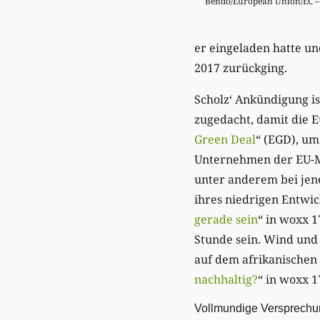
Bendo/European Union/EC – 
er eingeladen hatte un
2017 zurückging.
Scholz‘ Ankündigung ist
zugedacht, damit die E
Green Deal
“ (EGD), um
Unternehmen der EU-Mi
unter anderem bei jene
ihres niedrigen Entwi
gerade sein
“ in woxx 1
Stunde sein. Wind und 
auf dem afrikanischen 
nachhaltig?
“ in woxx 1
Vollmundige Versprech