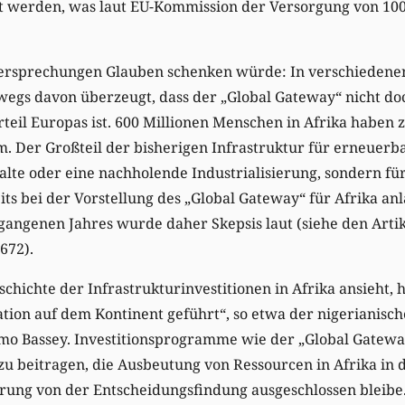
t werden, was laut EU-Kommission der Versorgung von 10
ersprechungen Glauben schenken würde: In verschiedenen
wegs davon überzeugt, dass der „Global Gateway“ nicht do
eil Europas ist. 600 Millionen Menschen in Afrika haben 
. Der Großteil der bisherigen Infrastruktur für erneuerba
alte oder eine nachholende Industrialisierung, sondern fü
ts bei der Vorstellung des „Global Gateway“ für Afrika anl
gangenen Jahres wurde daher Skepsis laut (siehe den Artik
672).
chichte der Infrastrukturinvestitionen in Afrika ansieht, h
tion auf dem Kontinent geführt“, so etwa der nigerianisch
o Bassey. Investitionsprogramme wie der „Global Gatewa
azu beitragen, die Ausbeutung von Ressourcen in Afrika in
erung von der Entscheidungsfindung ausgeschlossen bleibe.