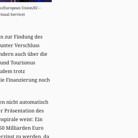
do/European Union/EC –
isual Service)
en zur Findung des
unter Verschluss
ondern auch über die
i und Tourismus
zudem trotz
die Finanzierung noch
en nicht automatisch
r Präsentation des
spirale weist: Ein
150 Milliarden Euro
erzinst zu werden, da