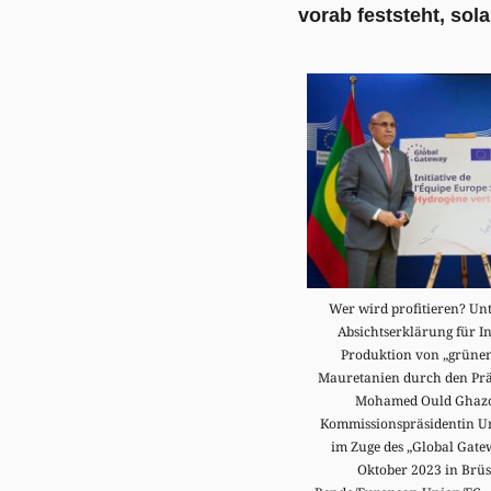
vorab feststeht, sol
Wer wird profitieren? Un
Absichtserklärung für In
Produktion von „grünem
Mauretanien durch den Prä
Mohamed Ould Ghazo
Kommissionspräsidentin Ur
im Zuge des „Global Gat
Oktober 2023 in Brüss