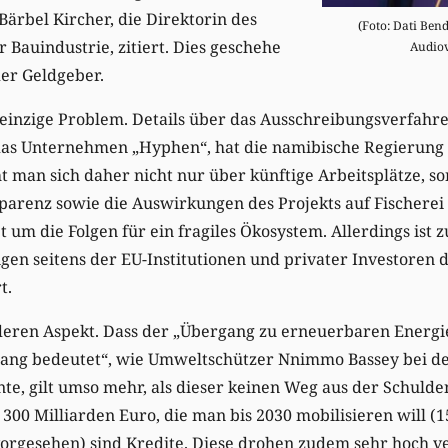
ärbel Kircher, die Direktorin des
(Foto: Dati Ben
 Bauindustrie, zitiert. Dies geschehe
Audiov
er Geldgeber.
s einzige Problem. Details über das Ausschreibungsverfahr
 das Unternehmen „Hyphen“, hat die namibische Regierung 
t man sich daher nicht nur über künftige Arbeitsplätze, s
sparenz sowie die Auswirkungen des Projekts auf Fischere
 um die Folgen für ein fragiles Ökosystem. Allerdings ist 
en seitens der EU-Institutionen und privater Investoren 
t.
deren Aspekt. Dass der „Übergang zu erneuerbaren Energi
ang bedeutet“, wie Umweltschützer Nnimmo Bassey bei de
e, gilt umso mehr, als dieser keinen Weg aus der Schulden
 300 Milliarden Euro, die man bis 2030 mobilisieren will (
vorgesehen) sind Kredite. Diese drohen zudem sehr hoch v