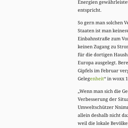
Energien gewährleiste
entspricht.
So gern man solchen V
Staaten ist man keines
Einbahnstraße zum Vort
keinen Zugang zu Strom
für die dortigen Haush
Europa ausgelegt. Berei
Gipfels im Februar ver
Geleg
enheit
“ in woxx 1
„Wenn man sich die Ges
Verbesserung der Situa
Umweltschützer Nnimm
allein deshalb nicht d
weil die lokale Bevölk