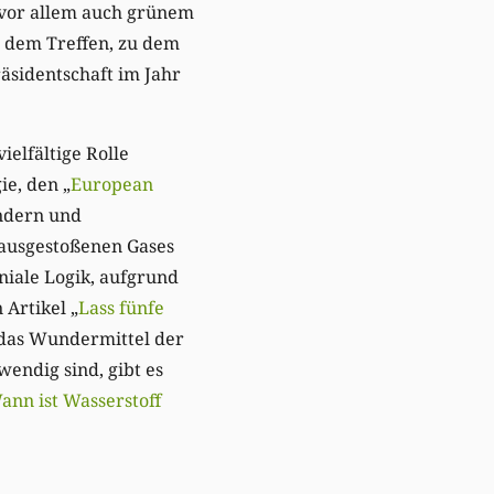
 vor allem auch grünem
i dem Treffen, zu dem
räsidentschaft im Jahr
ielfältige Rolle
ie, den „
European
ändern und
 ausgestoßenen Gases
niale Logik, aufgrund
 Artikel „
Lass fünfe
l das Wundermittel der
endig sind, gibt es
ann ist Wasserstoff