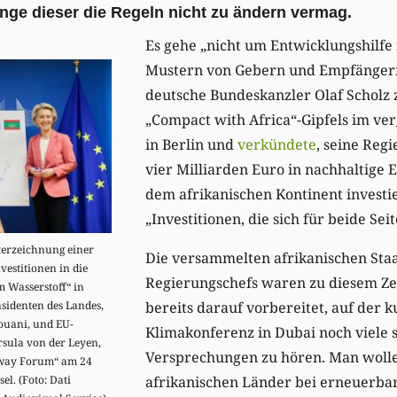
ange dieser die Regeln nicht zu ändern vermag.
Es gehe „nicht um Entwicklungshilfe
Mustern von Gebern und Empfängern
deutsche Bundeskanzler Olaf Scholz 
„Compact with Africa“-Gipfels im 
in Berlin und
verkündete
, seine Reg
vier Milliarden Euro in nachhaltige 
dem afrikanischen Kontinent investie
„Investitionen, die sich für beide Sei
terzeichnung einer
Die versammelten afrikanischen Staa
vestitionen in die
Regierungschefs waren zu diesem Ze
 Wasserstoff“ in
sidenten des Landes,
bereits darauf vorbereitet, auf der 
uani, und EU-
Klimakonferenz in Dubai noch viele 
sula von der Leyen,
Versprechungen zu hören. Man wolle 
eway Forum“ am 24
el. (Foto: Dati
afrikanischen Länder bei erneuerba