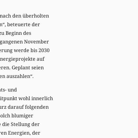
 nach den überholten
“, beteuerte der
zu Beginn des
vergangenen November
ierung werde bis 2030
Energieprojekte auf
ren. Geplant seien
ten auszahlen“.
ts- und
itpunkt wohl innerlich
kurz darauf folgenden
solch blumiger
die Stellung der
ren Energien, der