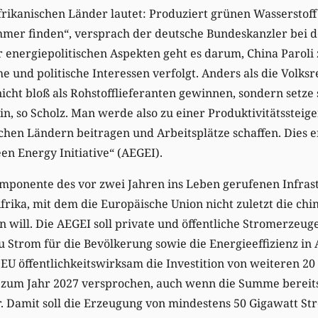
afrikanischen Länder lautet: Produziert grünen Wasserstoff
hmer finden“, versprach der deutsche Bundeskanzler bei d
energiepolitischen Aspekten geht es darum, China Paroli z
he und politische Interessen verfolgt. Anders als die Volks
icht bloß als Rohstofflieferanten gewinnen, sondern setze 
in, so Scholz. Man werde also zu einer Produktivitätssteig
chen Ländern beitragen und Arbeitsplätze schaffen. Dies 
en Energy Initiative“ (AEGEI).
komponente des vor zwei Jahren ins Leben gerufenen Infr
frika, mit dem die Europäische Union nicht zuletzt die chi
ern will. Die AEGEI soll private und öffentliche Stromerze
 Strom für die Bevölkerung sowie die Energieeffizienz in 
 EU öffentlichkeitswirksam die Investition von weiteren 20
zum Jahr 2027 versprochen, auch wenn die Summe bereit
 Damit soll die Erzeugung von mindestens 50 Gigawatt S