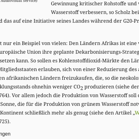
Audiovisual Service)
Gewinnung kritischer Rohstoffe und
Wasserstoff verbessern, so Scholz be
d das auf eine Initiative seines Landes während der G20-P
 nur ein Beispiel von vielen: Den Ländern Afrikas ist eine v
uropäische Union ihre geplante Dekarbonisierungs-Strateg
setzen kann. So sollen es Kohlenstoffdioxid-Märkte den L
tgliedsstaaten erlauben, sich von einer Reduzierung des
n afrikanischen Ländern freizukaufen, die, so die neokolo
cklungsstands ohnehin weniger CO
produzieren (siehe den
2
764). Vor allem jedoch die Produktion von Wasserstoff sol
Sonne, die für die Produktion von grünem Wasserstoff notw
Kontinent schließlich mehr als genug (siehe den Artikel „
W
725).
ungen