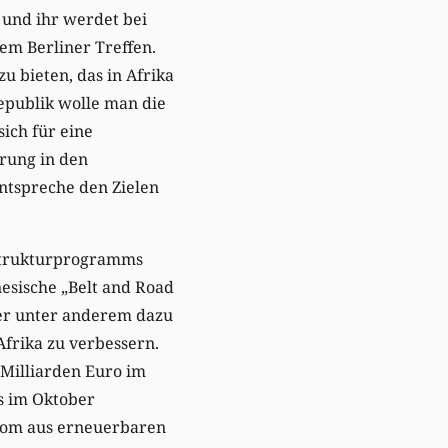
 und ihr werdet bei
em Berliner Treffen.
u bieten, das in Afrika
republik wolle man die
sich für eine
erung in den
entspreche den Zielen
astrukturprogramms
nesische „Belt and Road
uger unter anderem dazu
Afrika zu verbessern.
 Milliarden Euro im
s im Oktober
trom aus erneuerbaren