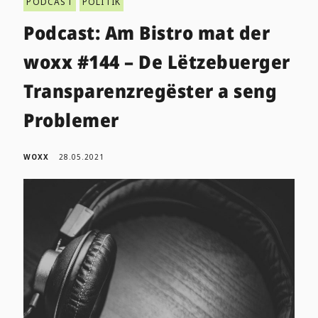
PODCAST
POLITIK
Podcast: Am Bistro mat der
woxx #144 – De Lëtzebuerger
Transparenzregëster a seng
Problemer
WOXX
28.05.2021