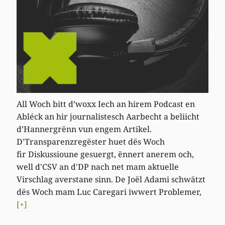
All Woch bitt d’woxx Iech an hirem Podcast en
Abléck an hir journalistesch Aarbecht a beliicht
d’Hannergrënn vun engem Artikel.
D'Transparenzregëster huet dës Woch
fir Diskussioune gesuergt, ënnert anerem och,
well d'CSV an d'DP nach net mam aktuelle
Virschlag averstane sinn. De Joël Adami schwätzt
dës Woch mam Luc Caregari iwwert Problemer,
[+]