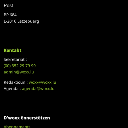
Post
BP 684
L-2016 Lëtzebuerg
Kontakt
Sekretariat :
(00)
352 29 79 99
admin@woxx.lu
Redaktioun :
woxx@woxx.lu
Agenda :
agenda@woxx.lu
D’woxx ënnerstëtzen
Abonnements