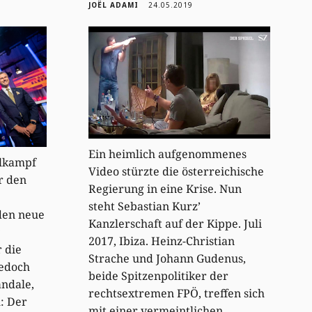
JOËL ADAMI
24.05.2019
Ein heimlich aufgenommenes
hlkampf
Video stürzte die österreichische
r den
Regierung in eine Krise. Nun
steht Sebastian Kurz’
den neue
Kanzlerschaft auf der Kippe. Juli
P
2017, Ibiza. Heinz-Christian
 die
Strache und Johann Gudenus,
jedoch
beide Spitzenpolitiker der
andale,
rechtsextremen FPÖ, treffen sich
: Der
mit einer vermeintlichen