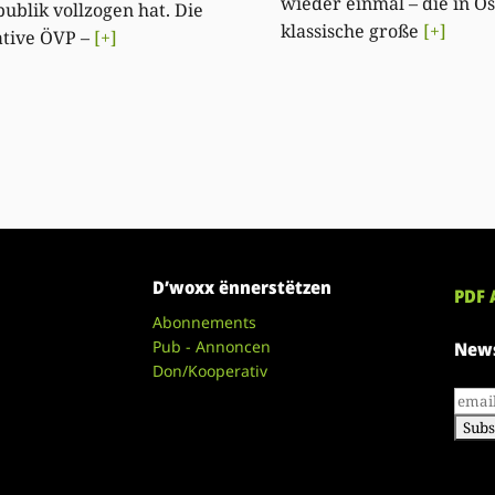
wieder einmal – die in Ö
ublik vollzogen hat. Die
klassische große
[+]
ative ÖVP –
[+]
D’woxx ënnerstëtzen
PDF 
Abonnements
Pub - Annoncen
News
Don/Kooperativ