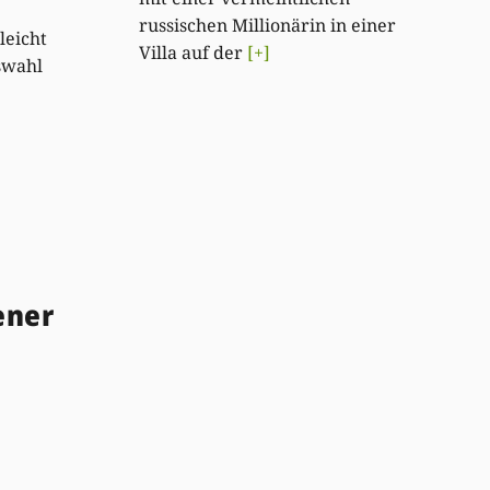
russischen Millionärin in einer
leicht
Villa auf der
[+]
swahl
ener
g