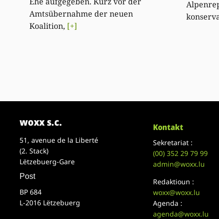
Ehe aufgegeben. Kurz vor der
Alpenrep
Amtsübernahme der neuen
konserv
Koalition,
[+]
woxx s.c.
Kontakt
51, avenue de la Liberté
Sekretariat :
(2. Stack)
(00)
352 29 79 99
Lëtzebuerg-Gare
admin@woxx.lu
Post
Redaktioun :
BP 684
woxx@woxx.lu
L-2016 Lëtzebuerg
Agenda :
agenda@woxx.lu