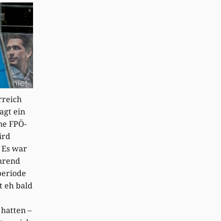
rreich
agt ein
ne FPÖ-
ird
 Es war
hrend
periode
t eh bald
hatten –