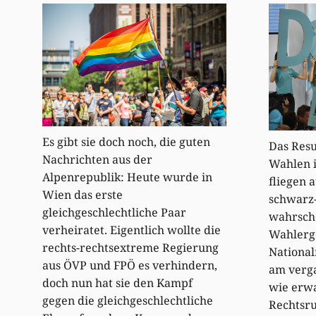
Es gibt sie doch noch, die guten
Das Resu
Nachrichten aus der
Wahlen i
Alpenrepublik: Heute wurde in
fliegen 
Wien das erste
schwarz-
gleichgeschlechtliche Paar
wahrsche
verheiratet. Eigentlich wollte die
Wahlerg
rechts-rechtsextreme Regierung
National
aus ÖVP und FPÖ es verhindern,
am verg
doch nun hat sie den Kampf
wie erwa
gegen die gleichgeschlechtliche
Rechtsru