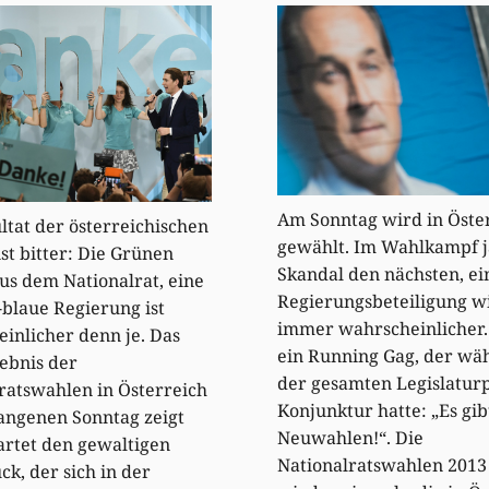
Am Sonntag wird in Öste
ltat der österreichischen
gewählt. Im Wahlkampf j
st bitter: Die Grünen
Skandal den nächsten, ei
aus dem Nationalrat, eine
Regierungsbeteiligung w
blaue Regierung ist
immer wahrscheinlicher.
inlicher denn je. Das
ein Running Gag, der wä
ebnis der
der gesamten Legislatur
ratswahlen in Österreich
Konjunktur hatte: „Es gib
angenen Sonntag zeigt
Neuwahlen!“. Die
rtet den gewaltigen
Nationalratswahlen 2013 
ck, der sich in der