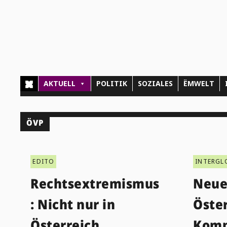
AKTUELL
POLITIK
SOZIALES
ËMWELT
ÖVP
EDITO
INTERGL
Rechtsextremismus
Neue
: Nicht nur in
Öster
Österreich
Komp