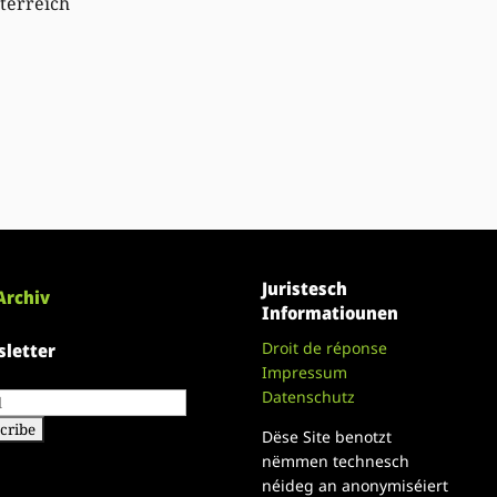
sterreich
Juristesch
Archiv
Informatiounen
Droit de réponse
letter
Impressum
Datenschutz
Dëse Site benotzt
nëmmen technesch
néideg an anonymiséiert