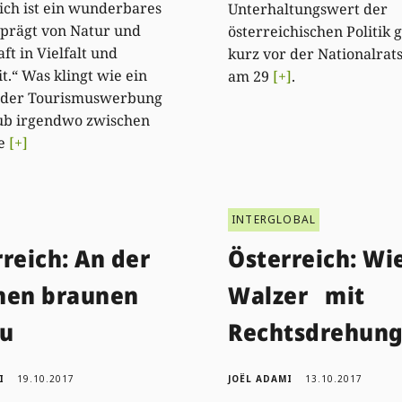
ich ist ein wunderbares
Unterhaltungswert der
prägt von Natur und
österreichischen Politik g
ft in Vielfalt und
kurz vor der Nationalrat
t.“ Was klingt wie ein
am 29
[+]
.
s der Tourismuswerbung
aub irgendwo zwischen
ee
[+]
INTERGLOBAL
reich: An der
Österreich: Wi
nen braunen
Walzer mit
u
Rechtsdrehun
I
19.10.2017
JOËL ADAMI
13.10.2017