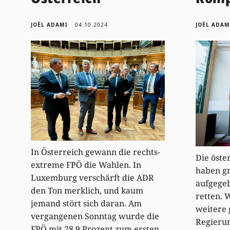
JOËL ADAMI
04.10.2024
JOËL ADAM
In Österreich gewann die rechts-
Die öste
extreme FPÖ die Wahlen. In
haben gr
Luxemburg verschärft die ADR
aufgegeb
den Ton merklich, und kaum
retten. 
jemand stört sich daran. Am
weitere
vergangenen Sonntag wurde die
Regieru
FPÖ mit 28,9 Prozent zum ersten