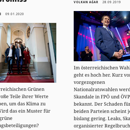
VOLKAN AĞAR
28.09.2019
I
09.01.2020
Im österreichischen Wa
geht es hoch her. Kurz vo
vorgezogenen
rreichischen Grünen
Nationalratswahlen wer
oße Teile ihrer Werte
Skandale in FPÖ und ÖV
en, um das Klima zu
bekannt. Der Schaden für
Wird das ein Muster für
beiden Parteien scheint 
 grüne
bislang gering. Leaks, Sk
ngsbeteiligungen?
organisierter Regelbruch