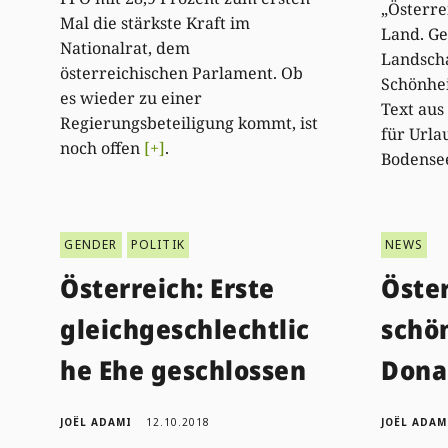
„Österre
Mal die stärkste Kraft im
Land. Ge
Nationalrat, dem
Landscha
österreichischen Parlament. Ob
Schönhei
es wieder zu einer
Text au
Regierungsbeteiligung kommt, ist
für Url
noch offen
[+]
.
Bodens
GENDER
POLITIK
NEWS
Österreich: Erste
Öster
gleichgeschlechtlic
schö
he Ehe geschlossen
Dona
JOËL ADAMI
12.10.2018
JOËL ADAM