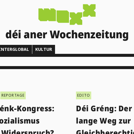
déi aner Wochenzeitung
INTERGLOBAL
KULTUR
REPORTAGE
EDITO
Lénk-Kongress:
Déi Gréng: Der
ozialismus
lange Weg zur
 Widerspruch?
Gleichberecht