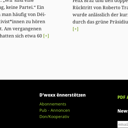
t. „Wir sind eine
Félix Braz und den doppe
, keine Partei.“ Ein
Rücktritt von Roberto Tra
n man häufig von Déi-
wurde anlässlich der kurz
ivist*innen zu hören
durch das grüne Präsidi
. Am vergangenen
[+]
hatten sich etwa 60
[+]
D’woxx ënnerstëtzen
PDF 
Abonnements
Pub - Annoncen
News
Don/Kooperativ