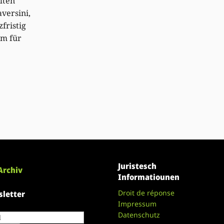
lten
versini,
fristig
um für
Juristesch
Archiv
Informatiounen
Droit de réponse
letter
Impressum
Datenschutz