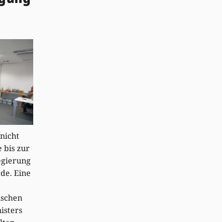
 nicht
e bis zur
egierung
de. Eine
ischen
isters