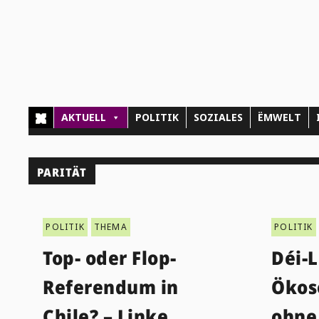
AKTUELL
POLITIK
SOZIALES
ËMWELT
PARITÄT
POLITIK
THEMA
POLITIK
Top- oder Flop-
Déi-
Referendum in
Ökos
Chile? – Linke
ohne