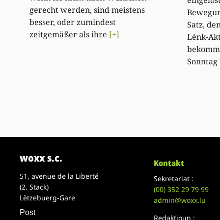
eingelös
gerecht werden, sind meistens
Bewegung
besser, oder zumindest
Satz, de
zeitgemäßer als ihre
[+]
Lénk-Akt
bekommt
Sonntag 
woxx s.c.
Kontakt
51, avenue de la Liberté
Sekretariat :
(2. Stack)
(00)
352 29 79 99
Lëtzebuerg-Gare
admin@woxx.lu
Post
Redaktioun :