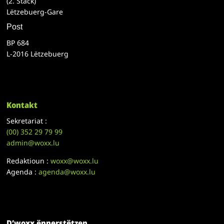
(2. Stack)
Lëtzebuerg-Gare
Post
BP 684
L-2016 Lëtzebuerg
Kontakt
Sekretariat :
(00)
352 29 79 99
admin@woxx.lu
Redaktioun :
woxx@woxx.lu
Agenda :
agenda@woxx.lu
D’woxx ënnerstëtzen