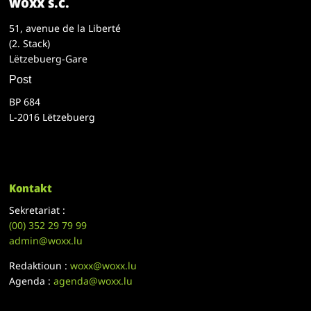
woxx s.c.
51, avenue de la Liberté
(2. Stack)
Lëtzebuerg-Gare
Post
BP 684
L-2016 Lëtzebuerg
Kontakt
Sekretariat :
(00)
352 29 79 99
admin@woxx.lu
Redaktioun :
woxx@woxx.lu
Agenda :
agenda@woxx.lu