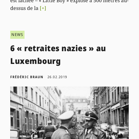
est lâchée – « Little Boy » explose à 500 mètres au-
dessus de la
[+]
NEWS
6 « retraites nazies » au
Luxembourg
FRÉDÉRIC BRAUN
26.02.2019