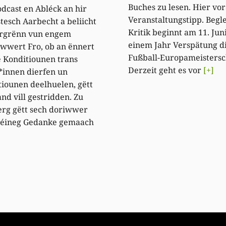
Buches zu lesen. Hier vor
dcast en Abléck an hir
Veranstaltungstipp. Begle
stesch Aarbecht a beliicht
Kritik beginnt am 11. Jun
rgrënn vun engem
einem Jahr Verspätung d
 Iwwert Fro, ob an ënnert
Fußball-Europameistersc
 Konditiounen trans
Derzeit geht es vor
[+]
*innen dierfen un
iounen deelhuelen, gëtt
nd vill gestridden. Zu
rg gëtt sech doriwwer
 wéineg Gedanke gemaach