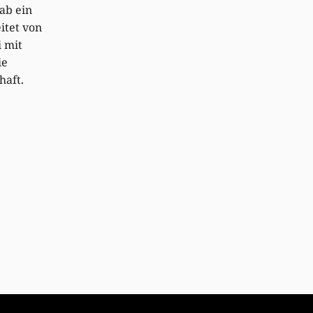
ab ein
itet von
i mit
ie
haft.