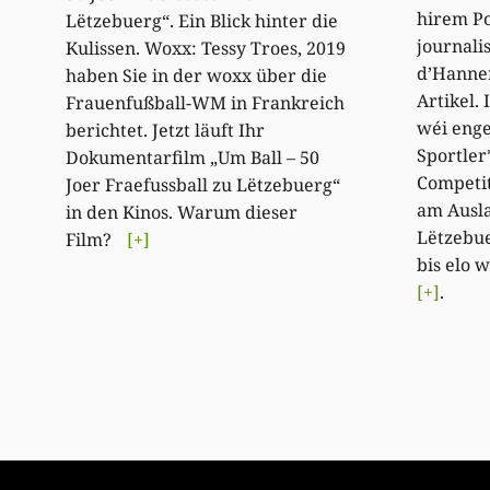
hirem Po
Lëtzebuerg“. Ein Blick hinter die
journali
Kulissen. Woxx: Tessy Troes, 2019
d’Hanne
haben Sie in der woxx über die
Artikel.
Frauenfußball-WM in Frankreich
wéi enge
berichtet. Jetzt läuft Ihr
Sportler
Dokumentarfilm „Um Ball – 50
Competit
Joer Fraefussball zu Lëtzebuerg“
am Ausla
in den Kinos. Warum dieser
Lëtzebue
Film?
[+]
bis elo
[+]
.