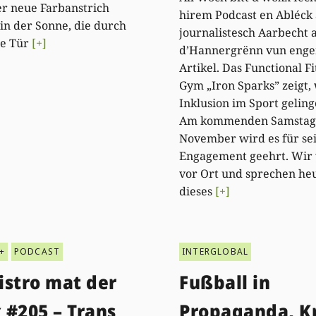
er neue Farbanstrich
hirem Podcast en Abléck 
 in der Sonne, die durch
journalistesch Aarbecht a
ne Tür
[+]
d’Hannergrënn vun eng
Artikel. Das Functional Fi
Gym „Iron Sparks” zeigt,
Inklusion im Sport gelin
Am kommenden Samstag,
November wird es für se
Engagement geehrt. Wir
vor Ort und sprechen he
dieses
[+]
+
PODCAST
INTERGLOBAL
istro mat der
Fußball in
 #205 – Trans
Propaganda, K