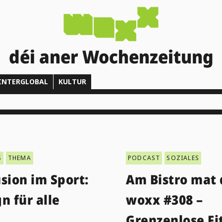
déi aner Wochenzeitung
INTERGLOBAL
KULTUR
S
THEMA
PODCAST
SOZIALES
sion im Sport:
Am Bistro mat 
n für alle
woxx #308 –
Grenzenlose Fi