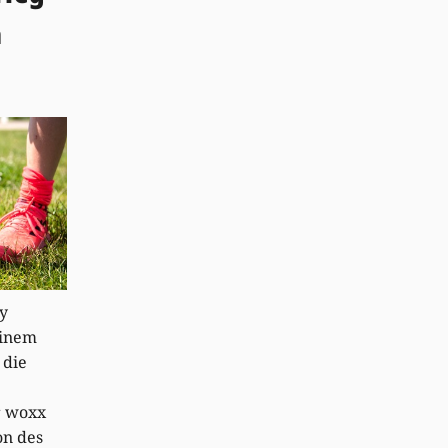
n
y
einem
 die
r woxx
on des