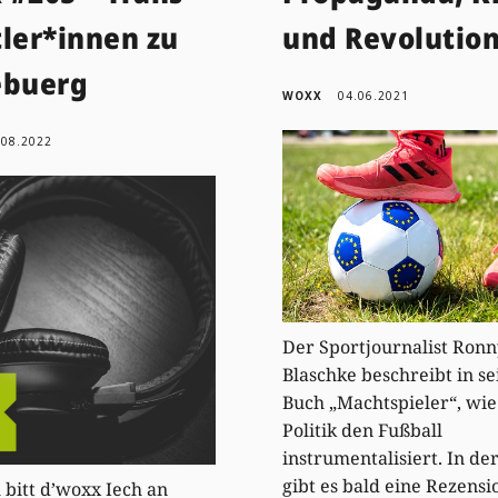
tler*innen zu
und Revolutio
ebuerg
WOXX
04.06.2021
.08.2022
Der Sportjournalist Ronn
Blaschke beschreibt in s
Buch „Machtspieler“, wie
Politik den Fußball
instrumentalisiert. In de
gibt es bald eine Rezensi
 bitt d’woxx Iech an