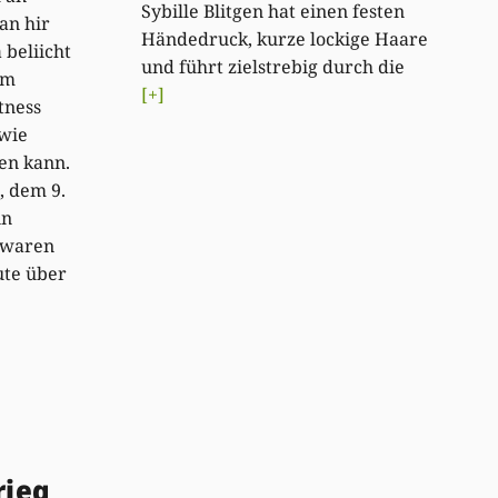
Sybille Blitgen hat einen festen
an hir
Händedruck, kurze lockige Haare
 beliicht
und führt zielstrebig durch die
em
[+]
tness
 wie
gen kann.
 dem 9.
in
 waren
ute über
rieg