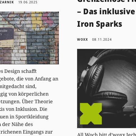
CZARNIK
19.06.2025
– Das inklusiv
Iron Sparks
WOXX
08.11.2024
es Design schafft
ebote, die von Anfang an
 mitgedacht sind,
gig von körperlichen
tzungen. Über Theorie
is von Inklusion. Die
uen in Sportkleidung
n der Nähe des
richenen Eingangs zur
All Woch bitt d’woxx Iec