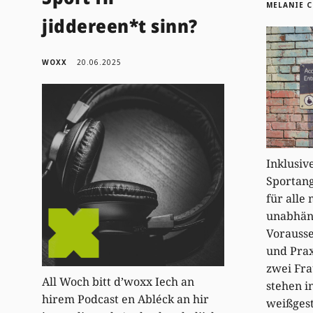
MELANIE 
jiddereen*t sinn?
WOXX
20.06.2025
Inklusiv
Sportang
für alle
unabhän
Vorausse
und Prax
zwei Fra
All Woch bitt d’woxx Iech an
stehen i
hirem Podcast en Abléck an hir
weißgest