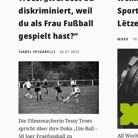
diskriminiert, weil
Spor
du als Frau Fußball
Lëtz
gespielt hast?“
WOXX
19
ISABEL SPIGARELLI
26.01.2023
Die Filmemacherin Tessy Troes
spricht über ihre Doku „Um Ball –
All Woch
50 Joer Fraefussball zu