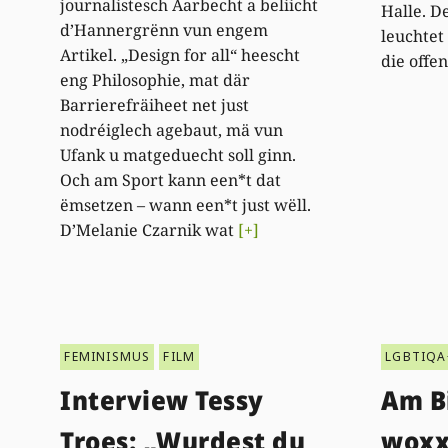
journalistesch Aarbecht a beliicht
Halle. D
d’Hannergrënn vun engem
leuchtet
Artikel. „Design for all“ heescht
die offe
eng Philosophie, mat där
Barrierefräiheet net just
nodréiglech agebaut, mä vun
Ufank u matgeduecht soll ginn.
Och am Sport kann een*t dat
ëmsetzen – wann een*t just wëll.
D’Melanie Czarnik wat
[+]
FEMINISMUS
FILM
LGBTIQA
Interview Tessy
Am B
Troes: „Wurdest du
woxx