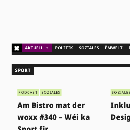
AKTUELL
POLITIK
SOZIALES
ËMWELT
SPORT
PODCAST
SOZIALES
SOZIALE
Am Bistro mat der
Inklu
woxx #340 – Wéi ka
Desig
Sport fir