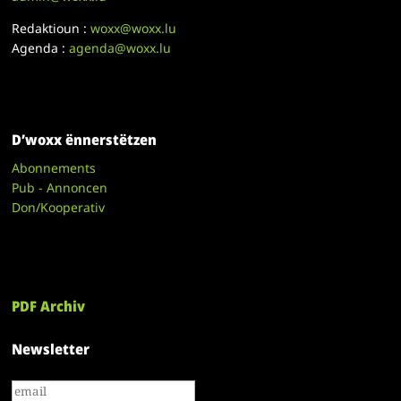
Redaktioun :
woxx@woxx.lu
Agenda :
agenda@woxx.lu
D’woxx ënnerstëtzen
Abonnements
Pub - Annoncen
Don/Kooperativ
PDF Archiv
Newsletter