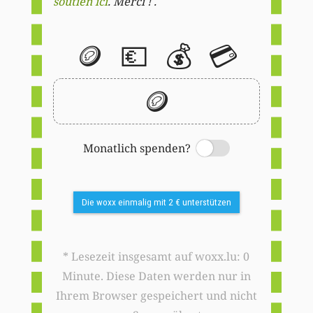
soutien ici
. Merci ! .
🪙
💶
💰
💳
🪙
Monatlich spenden?
Switch
Die woxx einmalig mit 2 € unterstützen
* Lesezeit insgesamt auf woxx.lu: 0
Minute. Diese Daten werden nur in
Ihrem Browser gespeichert und nicht