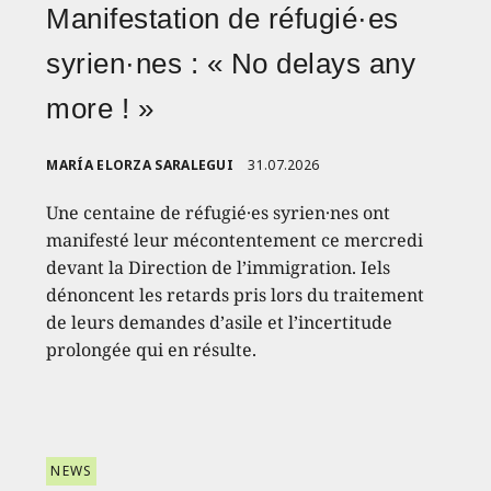
Manifestation de réfugié·es
syrien·nes : « No delays any
more ! »
MARÍA ELORZA SARALEGUI
31.07.2026
Une centaine de réfugié·es syrien·nes ont
manifesté leur mécontentement ce mercredi
devant la Direction de l’immigration. Iels
dénoncent les retards pris lors du traitement
de leurs demandes d’asile et l’incertitude
prolongée qui en résulte.
NEWS