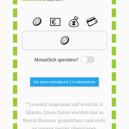
🪙
💶
💰
💳
🪙
Monatlich spenden?
Switch
Die woxx einmalig mit 2 € unterstützen
* Lesezeit insgesamt auf woxx.lu: 0
Minute. Diese Daten werden nur in
Ihrem Browser gespeichert und nicht
an unsere Server übertragen.