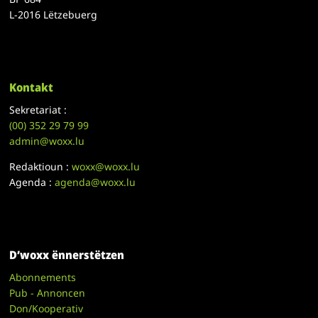
L-2016 Lëtzebuerg
Kontakt
Sekretariat :
(00)
352 29 79 99
admin@woxx.lu
Redaktioun :
woxx@woxx.lu
Agenda :
agenda@woxx.lu
D’woxx ënnerstëtzen
Abonnements
Pub - Annoncen
Don/Kooperativ