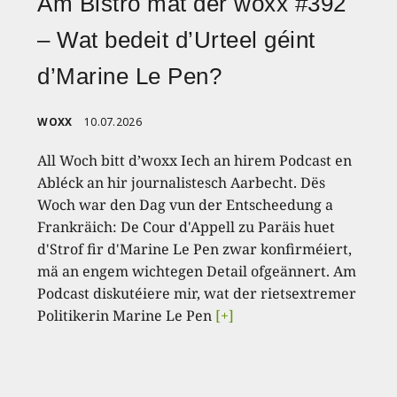
Am Bistro mat der woxx #392
– Wat bedeit d’Urteel géint
d’Marine Le Pen?
WOXX
10.07.2026
All Woch bitt d’woxx Iech an hirem Podcast en
Abléck an hir journalistesch Aarbecht. Dës
Woch war den Dag vun der Entscheedung a
Frankräich: De Cour d'Appell zu Paräis huet
d'Strof fir d'Marine Le Pen zwar konfirméiert,
mä an engem wichtegen Detail ofgeännert. Am
Podcast diskutéiere mir, wat der rietsextremer
Politikerin Marine Le Pen
[+]