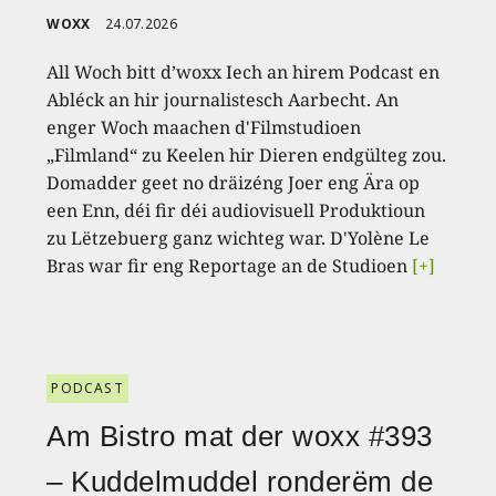
WOXX
24.07.2026
All Woch bitt d’woxx Iech an hirem Podcast en
Abléck an hir journalistesch Aarbecht. An
enger Woch maachen d'Filmstudioen
„Filmland“ zu Keelen hir Dieren endgülteg zou.
Domadder geet no dräizéng Joer eng Ära op
een Enn, déi fir déi audiovisuell Produktioun
zu Lëtzebuerg ganz wichteg war. D'Yolène Le
Bras war fir eng Reportage an de Studioen
[+]
PODCAST
Am Bistro mat der woxx #393
– Kuddelmuddel ronderëm de