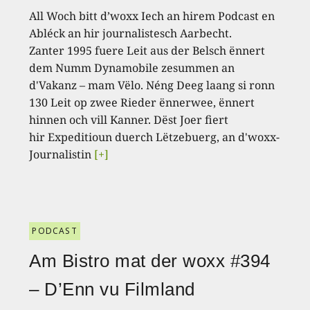
All Woch bitt d’woxx Iech an hirem Podcast en
Abléck an hir journalistesch Aarbecht.
Zanter 1995 fuere Leit aus der Belsch ënnert
dem Numm Dynamobile zesummen an
d'Vakanz – mam Vëlo. Néng Deeg laang si ronn
130 Leit op zwee Rieder ënnerwee, ënnert
hinnen och vill Kanner. Dëst Joer fiert
hir Expeditioun duerch Lëtzebuerg, an d'woxx-
Journalistin
[+]
PODCAST
Am Bistro mat der woxx #394
– D’Enn vu Filmland