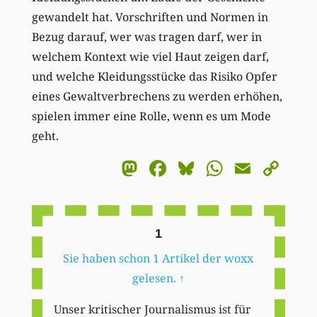
gewandelt hat. Vorschriften und Normen in
Bezug darauf, wer was tragen darf, wer in
welchem Kontext wie viel Haut zeigen darf,
und welche Kleidungsstücke das Risiko Opfer
eines Gewaltverbrechens zu werden erhöhen,
spielen immer eine Rolle, wenn es um Mode
geht.
Mastodon
Facebook
Bluesky
WhatsA
Email
Co
Li
1
Sie haben schon 1 Artikel der woxx
gelesen.
↑
Unser kritischer Journalismus ist für