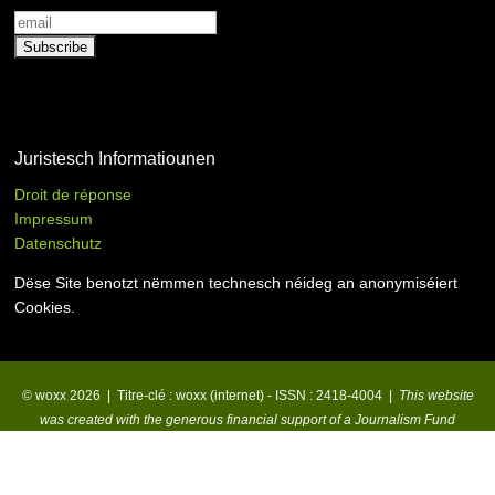
Juristesch Informatiounen
Droit de réponse
Impressum
Datenschutz
Dëse Site benotzt nëmmen technesch néideg an anonymiséiert
Cookies.
© woxx 2026 | Titre-clé : woxx (internet) - ISSN : 2418-4004 |
This website
was created with the generous financial support of a Journalism Fund
Microgrant for Small Newsrooms.