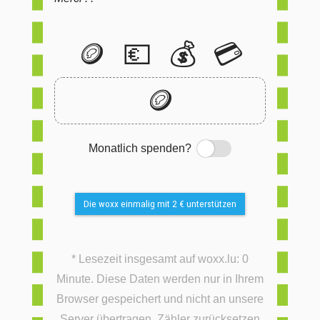
🪙
💶
💰
💳
🪙
Monatlich spenden?
Switch
Die woxx einmalig mit 2 € unterstützen
* Lesezeit insgesamt auf woxx.lu: 0
Minute. Diese Daten werden nur in Ihrem
Browser gespeichert und nicht an unsere
Server übertragen.
Zähler zurücksetzen