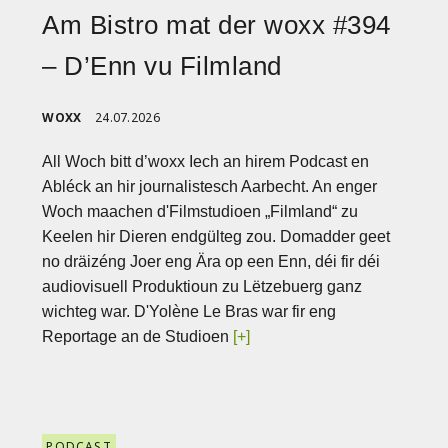
Am Bistro mat der woxx #394
– D’Enn vu Filmland
WOXX
24.07.2026
All Woch bitt d’woxx Iech an hirem Podcast en
Abléck an hir journalistesch Aarbecht. An enger
Woch maachen d'Filmstudioen „Filmland“ zu
Keelen hir Dieren endgülteg zou. Domadder geet
no dräizéng Joer eng Ära op een Enn, déi fir déi
audiovisuell Produktioun zu Lëtzebuerg ganz
wichteg war. D'Yolène Le Bras war fir eng
Reportage an de Studioen
[+]
PODCAST