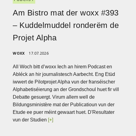
Am Bistro mat der woxx #393
– Kuddelmuddel ronderëm de
Projet Alpha
WOXX
17.07.2026
All Woch bitt d’woxx Iech an hirem Podcast en
Abléck an hir journalistesch Aarbecht. Eng Etüd
iwwert de Pilotprojet Alpha vun der franséischer
Alphabetiséierung an der Grondschoul huet fir vill
Debatte gesuergt. Virum allem well de
Bildungsministère mat der Publicatioun vun der
Etude ee puer méint gewaart huet. D'Resultater
vun der Studien
[+]