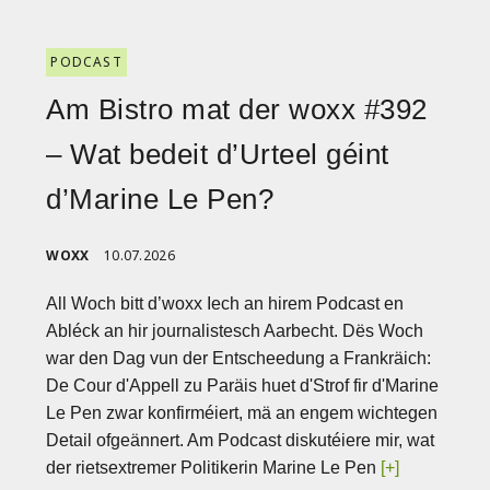
PODCAST
Am Bistro mat der woxx #392
– Wat bedeit d’Urteel géint
d’Marine Le Pen?
WOXX
10.07.2026
All Woch bitt d’woxx Iech an hirem Podcast en
Abléck an hir journalistesch Aarbecht. Dës Woch
war den Dag vun der Entscheedung a Frankräich:
De Cour d'Appell zu Paräis huet d'Strof fir d'Marine
Le Pen zwar konfirméiert, mä an engem wichtegen
Detail ofgeännert. Am Podcast diskutéiere mir, wat
der rietsextremer Politikerin Marine Le Pen
[+]