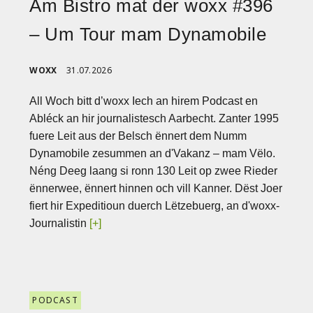
Am Bistro mat der woxx #396
– Um Tour mam Dynamobile
WOXX
31.07.2026
All Woch bitt d’woxx Iech an hirem Podcast en
Abléck an hir journalistesch Aarbecht. Zanter 1995
fuere Leit aus der Belsch ënnert dem Numm
Dynamobile zesummen an d'Vakanz – mam Vëlo.
Néng Deeg laang si ronn 130 Leit op zwee Rieder
ënnerwee, ënnert hinnen och vill Kanner. Dëst Joer
fiert hir Expeditioun duerch Lëtzebuerg, an d'woxx-
Journalistin
[+]
PODCAST