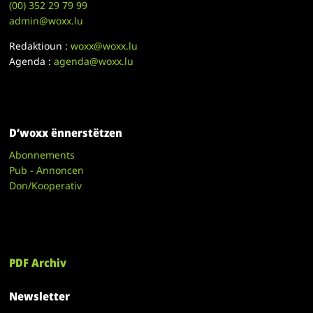
(00)
352 29 79 99
admin@woxx.lu
Redaktioun :
woxx@woxx.lu
Agenda :
agenda@woxx.lu
D’woxx ënnerstëtzen
Abonnements
Pub - Annoncen
Don/Kooperativ
PDF Archiv
Newsletter