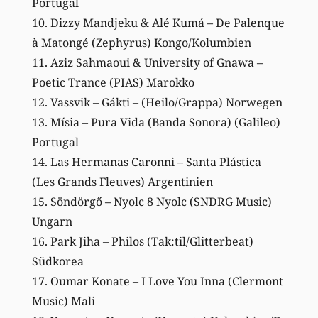
Portugal
10. Dizzy Mandjeku & Alé Kumá – De Palenque
à Matongé (Zephyrus) Kongo/Kolumbien
11. Aziz Sahmaoui & University of Gnawa –
Poetic Trance (PIAS) Marokko
12. Vassvik – Gákti – (Heilo/Grappa) Norwegen
13. Mísia – Pura Vida (Banda Sonora) (Galileo)
Portugal
14. Las Hermanas Caronni – Santa Plástica
(Les Grands Fleuves) Argentinien
15. Söndörgő – Nyolc 8 Nyolc (SNDRG Music)
Ungarn
16. Park Jiha – Philos (Tak:til/Glitterbeat)
Südkorea
17. Oumar Konate – I Love You Inna (Clermont
Music) Mali