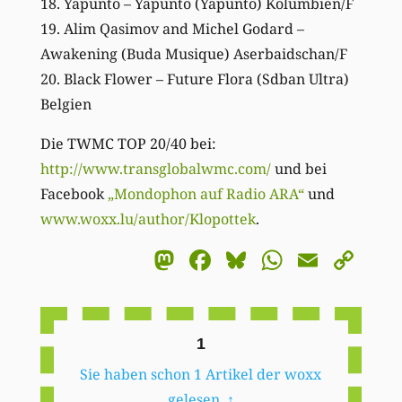
18. Yapunto – Yapunto (Yapunto) Kolumbien/F
19. Alim Qasimov and Michel Godard –
Awakening (Buda Musique) Aserbaidschan/F
20. Black Flower – Future Flora (Sdban Ultra)
Belgien
Die TWMC TOP 20/40 bei:
http://www.transglobalwmc.com/
und bei
Facebook
„Mondophon auf Radio ARA“
und
www.woxx.lu/author/Klopottek
.
Mastodon
Facebook
Bluesky
WhatsA
Email
Co
Li
1
Sie haben schon 1 Artikel der woxx
gelesen.
↑