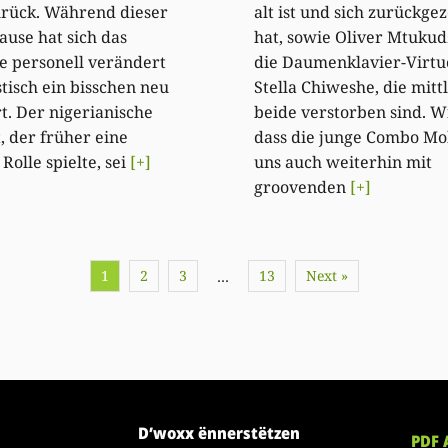
urück. Während dieser
alt ist und sich zurückge
ause hat sich das
hat, sowie Oliver Mtukud
 personell verändert
die Daumenklavier-Virtu
stisch ein bisschen neu
Stella Chiweshe, die mitt
rt. Der nigerianische
beide verstorben sind. W
, der früher eine
dass die junge Combo M
Rolle spielte, sei
[+]
uns auch weiterhin mit
groovenden
[+]
1
2
3
13
Next »
…
D’woxx ënnerstëtzen
PDF 