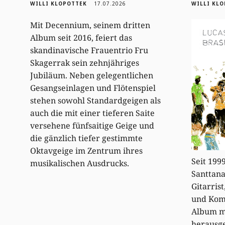
WILLI KLOPOTTEK
17.07.2026
WILLI KL
Mit Decennium, seinem dritten
Album seit 2016, feiert das
skandinavische Frauentrio Fru
Skagerrak sein zehnjähriges
Jubiläum. Neben gelegentlichen
Gesangseinlagen und Flötenspiel
stehen sowohl Standardgeigen als
auch die mit einer tieferen Saite
versehene fünfsaitige Geige und
die gänzlich tiefer gestimmte
Oktavgeige im Zentrum ihres
Seit 199
musikalischen Ausdrucks.
Santtana 
Gitarrist
und Komp
Album mi
herausge