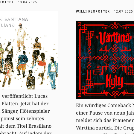
OPOTTEK
10.04.2026
WILLI KLOPOTTEK
12.07.2025
9 veröffentlicht Lucas
Platten. Jetzt hat der
Ein würdiges Comeback 
, Sänger, Flötenspieler
einer Pause von neun Ja
onist sein zehntes
meldet sich das Frauene
t dem Titel Brasiliano
Värttinä zurück. Die Gru
bracht. Auf jedem der