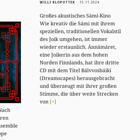
WILLI KLOPOTTEK
15.11.2024
Großes akustisches Sámi-Kino
Wie kreativ die Sámi mit ihrem
speziellen, traditionellen Vokalstil
des Joik umgehen, ist immer
wieder erstaunlich. Ánnámáret,
eine Joikerin aus dem hohen
Norden Finnlands, hat ihre dritte
CD mit dem Titel Bálvvosbáiki
(Dreamscapes) herausgebracht
und überzeugt mit ihrer großen
Stimme, die über weite Strecken
von
[+]
Nach
hren
nsemble
ppe