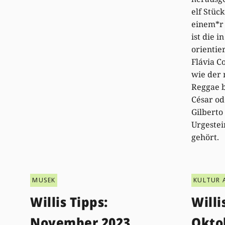
elf Stüc
einem*r 
ist die 
orientie
Flávia C
wie der 
Reggae 
César od
Gilberto 
Urgestei
gehört.
MUSEK
KULTUR 
Willis Tipps:
Willi
November 2023
Okto