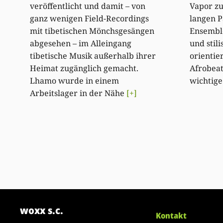
veröffentlicht und damit – von
Vapor z
ganz wenigen Field-Recordings
langen P
mit tibetischen Mönchsgesängen
Ensemble
abgesehen – im Alleingang
und stili
tibetische Musik außerhalb ihrer
orientie
Heimat zugänglich gemacht.
Afrobeat
Lhamo wurde in einem
wichtige 
Arbeitslager in der Nähe
[+]
woxx s.c.
Kontakt