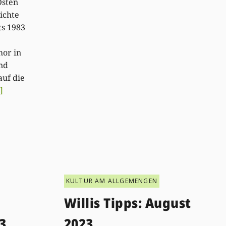
Osten
ichte
ts 1983
or in
nd
auf die
]
KULTUR AM ALLGEMENGEN
Willis Tipps: August
3
2023