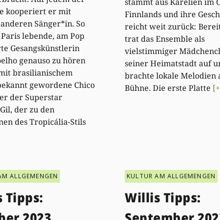
stammt aus Karelien im 
ke kooperiert er mit
Finnlands und ihre Gesch
anderen Sänger*in. So
reicht weit zurück: Berei
in Paris lebende, am Pop
trat das Ensemble als
rte Gesangskünstlerin
vielstimmiger Mädchench
oelho genauso zu hören
seiner Heimatstadt auf u
mit brasilianischem
brachte lokale Melodien 
bekannt gewordene Chico
Bühne. Die erste Platte
[+
er der Superstar
Gil, der zu den
nen des Tropicália-Stils
AM ALLGEMENGEN
KULTUR AM ALLGEMENGEN
s Tipps:
Willis Tipps:
ber 2023
September 202