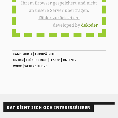
Ihrem Browser gespeichert und nicht
an unsere Server übertragen.
Zähler zurücksetzen
developed by
dekoder
|
CAMP MORIA
EUROPÄISCHE
|
|
|
UNION
FLÜCHTLINGE
LESBOS
ONLINE-
|
WOXX
WEBEXCLUSIVE
DAT KÉINT IECH OCH INTERESSÉIEREN