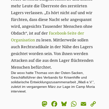
mehr Leute die Überreste des zerstörten
Lagers verlassen. „Es hört nicht auf und wir
fürchten, dass diese Nacht sehr angespannt
wird, angesichts Tausender Menschen ohne
Obdach“, ist auf der
Facebook-Seite der
Organisation
zu lesen. Mittlerweile sollen
auch Rechtsradikale in der Nähe des Lagers
gesichtet worden sein. Von ihnen werden
Attacken auf die aus dem Lager flüchtenden
Menschen befürchtet.
Die woxx hatte Thomas von der Osten-Sacken,
Geschäftsführer des Verbands für Krisenhilfe und
solidarische Entwicklungszusammenarbeit „Wadi e.V.“,
zuletzt im vergangenen März
zur Lage im Camp Moria
interviewt
.
Mastodon
Facebook
Bluesky
WhatsA
Email
Co