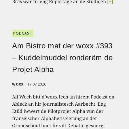
Bras war fir eng Reportage an de Studioen
[+]
PODCAST
Am Bistro mat der woxx #393
– Kuddelmuddel ronderëm de
Projet Alpha
WOXX
17.07.2026
All Woch bitt d’woxx Iech an hirem Podcast en
Abléck an hir journalistesch Aarbecht. Eng
Etüd iwwert de Pilotprojet Alpha vun der
franséischer Alphabetiséierung an der
Grondschoul huet fir vill Debatte gesuergt.