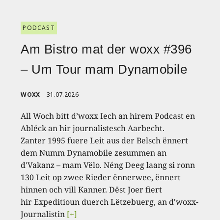
PODCAST
Am Bistro mat der woxx #396
– Um Tour mam Dynamobile
WOXX
31.07.2026
All Woch bitt d’woxx Iech an hirem Podcast en
Abléck an hir journalistesch Aarbecht.
Zanter 1995 fuere Leit aus der Belsch ënnert
dem Numm Dynamobile zesummen an
d'Vakanz – mam Vëlo. Néng Deeg laang si ronn
130 Leit op zwee Rieder ënnerwee, ënnert
hinnen och vill Kanner. Dëst Joer fiert
hir Expeditioun duerch Lëtzebuerg, an d'woxx-
Journalistin
[+]