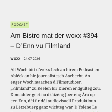
PODCAST
Am Bistro mat der woxx #394
– D’Enn vu Filmland
WOXX
24.07.2026
All Woch bitt d’woxx Iech an hirem Podcast en
Abléck an hir journalistesch Aarbecht. An
enger Woch maachen d'Filmstudioen
„Filmland“ zu Keelen hir Dieren endgülteg zou.
Domadder geet no dräizéng Joer eng Ära op
een Enn, déi fir déi audiovisuell Produktioun
zu Lëtzebuerg ganz wichteg war. D'Yolène Le