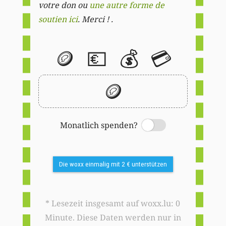
votre don ou
une autre forme de
soutien ici
. Merci ! .
🪙
💶
💰
💳
🪙
Monatlich spenden?
Switch
Die woxx einmalig mit 2 € unterstützen
* Lesezeit insgesamt auf woxx.lu: 0
Minute. Diese Daten werden nur in