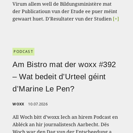
Virum allem well de Bildungsministère mat
der Publicatioun vun der Etude ee puer méint
gewaart huet. D'Resultater vun der Studien
[+]
PODCAST
Am Bistro mat der woxx #392
– Wat bedeit d’Urteel géint
d’Marine Le Pen?
WOXX
10.07.2026
All Woch bitt d’woxx Iech an hirem Podcast en
Abléck an hir journalistesch Aarbecht. Dës
Woch war den Dag vun der Entscheedung a