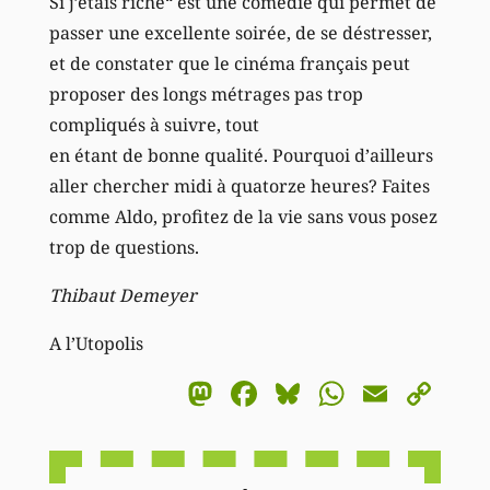
Si j’étais riche“ est une comédie qui permet de
passer une excellente soirée, de se déstresser,
et de constater que le cinéma français peut
proposer des longs métrages pas trop
compliqués à suivre, tout
en étant de bonne qualité. Pourquoi d’ailleurs
aller chercher midi à quatorze heures? Faites
comme Aldo, profitez de la vie sans vous posez
trop de questions.
Thibaut Demeyer
A l’Utopolis
Mastodon
Facebook
Bluesky
WhatsA
Email
Co
Li