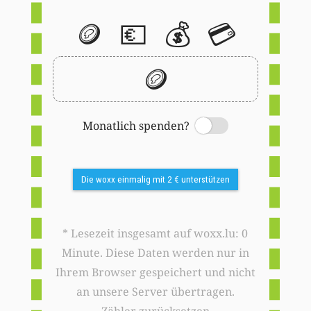
🪙
💶
💰
💳
🪙
Monatlich spenden?
Switch
Die woxx einmalig mit 2 € unterstützen
* Lesezeit insgesamt auf woxx.lu: 0
Minute. Diese Daten werden nur in
Ihrem Browser gespeichert und nicht
an unsere Server übertragen.
Zähler zurücksetzen