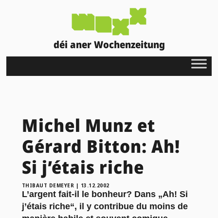
déi aner Wochenzeitung
Michel Munz et
Gérard Bitton: Ah!
Si j’étais riche
THIBAUT DEMEYER
|
13.12.2002
L’argent fait-il le bonheur? Dans „Ah! Si
j’étais riche“, il y contribue du moins de