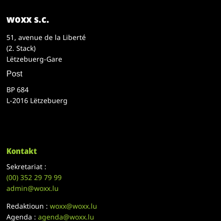
woxx s.c.
51, avenue de la Liberté
(2. Stack)
Lëtzebuerg-Gare
Post
BP 684
L-2016 Lëtzebuerg
Kontakt
Sekretariat :
(00)
352 29 79 99
admin@woxx.lu
Redaktioun :
woxx@woxx.lu
Agenda :
agenda@woxx.lu