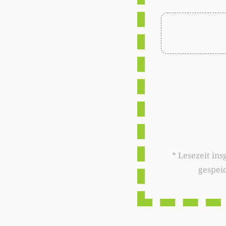
* Lesezeit insgesamt auf woxx.lu: 
gespei