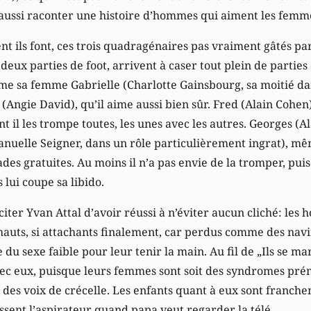
i aussi raconter une histoire d’hommes qui aiment les femm
ils font, ces trois quadragénaires pas vraiment gâtés par 
deux parties de foot, arrivent à caser tout plein de parties 
me sa femme Gabrielle (Charlotte Gainsbourg, sa moitié dans
Angie David), qu’il aime aussi bien sûr. Fred (Alain Cohen)
 il les trompe toutes, les unes avec les autres. Georges (A
elle Seigner, dans un rôle particulièrement ingrat), même 
ades gratuites. Au moins il n’a pas envie de la tromper, pu
 lui coupe sa libido.
iciter Yvan Attal d’avoir réussi à n’éviter aucun cliché: les
hauts, si attachants finalement, car perdus comme des navi
du sexe faible pour leur tenir la main. Au fil de „Ils se mar
c eux, puisque leurs femmes sont soit des syndromes pré
des voix de crécelle. Les enfants quant à eux sont franchem
ssent l’aspirateur quand papa veut regarder la télé.