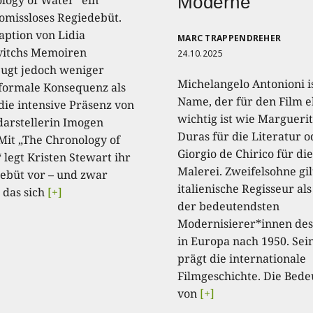
Moderne
missloses Regiedebüt.
aption von Lidia
MARC TRAPPENDREHER
itchs Memoiren
24.10.2025
ugt jedoch weniger
Michelangelo Antonioni is
formale Konsequenz als
Name, der für den Film 
die intensive Präsenz von
wichtig ist wie Margueri
arstellerin Imogen
Duras für die Literatur o
 Mit „The Chronology of
Giorgio de Chirico für die
 legt Kristen Stewart ihr
Malerei. Zweifelsohne gil
ebüt vor – und zwar
italienische Regisseur als
 das sich
[+]
der bedeutendsten
Modernisierer*innen des
in Europa nach 1950. Se
prägt die internationale
Filmgeschichte. Die Bed
von
[+]