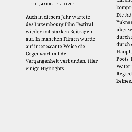
TESSIE JAKOBS
12.03.2026
kompro
Die Ad
Auch in diesem Jahr wartete
Yuknav
des Luxembourg Film Festival
überze
wieder mit starken Beiträgen
durch 
auf. In manchen Filmen wurde
durch 
auf interessante Weise die
Hauptd
Gegenwart mit der
Poots.
Vergangenheit verbunden. Hier
Water“
einige Highlights.
Regied
keines,