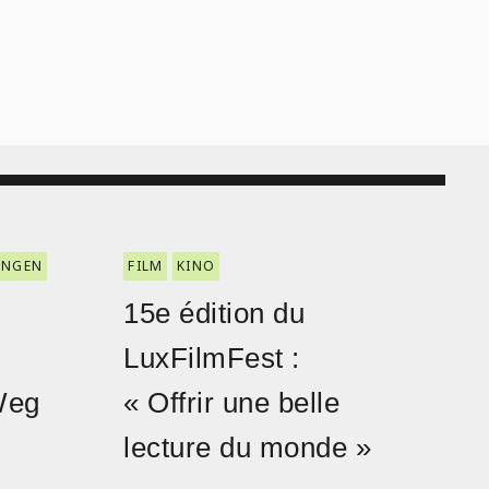
ENGEN
FILM
KINO
15e édition du
LuxFilmFest :
Weg
« Offrir une belle
lecture du monde »