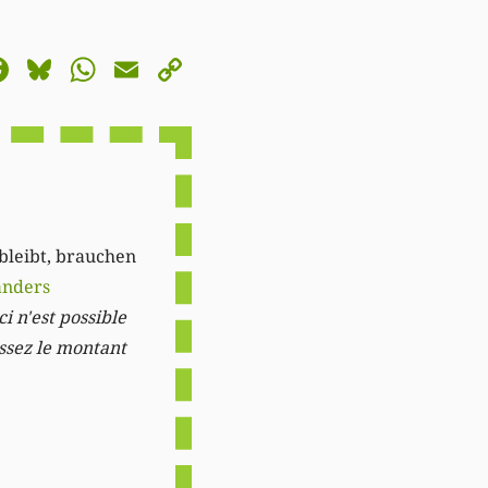
astodon
Facebook
Bluesky
WhatsApp
Email
Copy
Link
 bleibt, brauchen
anders
i n'est possible
issez le montant