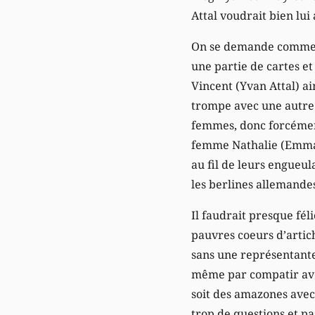
Attal voudrait bien lu
On se demande comment 
une partie de cartes et 
Vincent (Yvan Attal) ai
trompe avec une autre (
femmes, donc forcément
femme Nathalie (Emmanu
au fil de leurs engueul
les berlines allemandes
Il faudrait presque fél
pauvres coeurs d’artic
sans une représentante 
même par compatir ave
soit des amazones avec 
trop de questions et pa