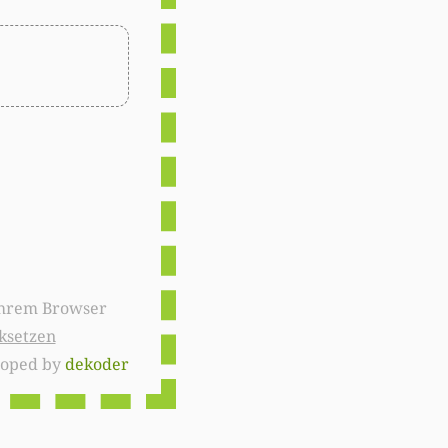
ksetzen
loped by
dekoder