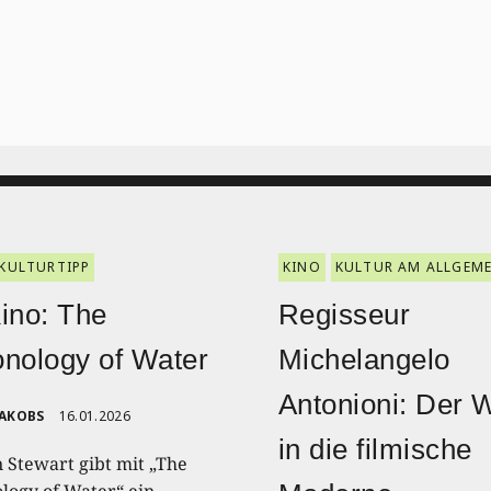
KULTURTIPP
KINO
KULTUR AM ALLGEM
ino: The
Regisseur
nology of Water
Michelangelo
Antonioni: Der 
JAKOBS
16.01.2026
in die filmische
n Stewart gibt mit „The
logy of Water“ ein