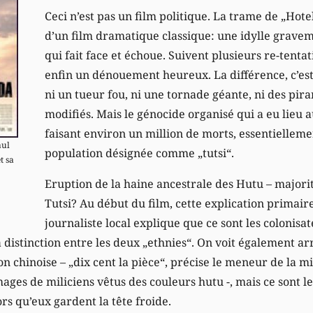
Ceci n’est pas un film politique. La trame de „Hote
d’un film dramatique classique: une idylle grave
qui fait face et échoue. Suivent plusieurs re-tentat
enfin un dénouement heureux. La différence, c’est 
ni un tueur fou, ni une tornade géante, ni des pi
modifiés. Mais le génocide organisé qui a eu lieu
faisant environ un million de morts, essentielleme
aul
population désignée comme „tutsi“.
t sa
Eruption de la haine ancestrale des Hutu – majorit
Tutsi? Au début du film, cette explication primair
journaliste local explique que ce sont les colonisa
a distinction entre les deux „ethnies“. On voit également a
 chinoise – „dix cent la pièce“, précise le meneur de la mili
mages de miliciens vêtus des couleurs hutu -, mais ce sont le
rs qu’eux gardent la tête froide.