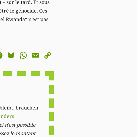
– sur le tard. Et sous
étré le génocide. Ces
otel Rwanda“ n’est pas
astodon
Facebook
Bluesky
WhatsApp
Email
Copy
Link
 bleibt, brauchen
anders
i n'est possible
issez le montant