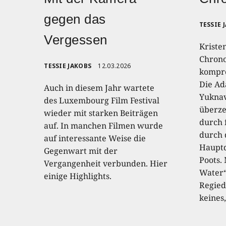
gegen das
TESSIE 
Vergessen
Kriste
Chrono
TESSIE JAKOBS
12.03.2026
kompro
Die Ad
Auch in diesem Jahr wartete
Yuknav
des Luxembourg Film Festival
überze
wieder mit starken Beiträgen
durch 
auf. In manchen Filmen wurde
durch 
auf interessante Weise die
Hauptd
Gegenwart mit der
Poots.
Vergangenheit verbunden. Hier
Water“
einige Highlights.
Regied
keines,