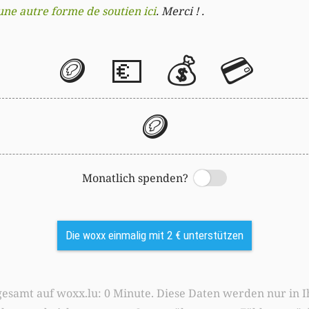
une autre forme de soutien ici
. Merci ! .
🪙
💶
💰
💳
🪙
Monatlich spenden?
Switch
Die woxx einmalig mit 2 € unterstützen
0 Minute. Diese Daten werden nur in Ihrem Browser