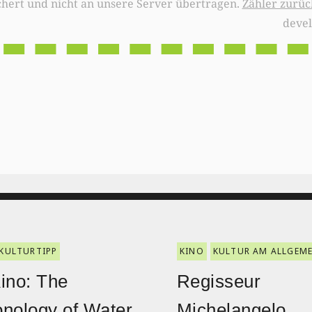
chert und nicht an unsere Server übertragen.
Zähler zurüc
deve
KULTURTIPP
KINO
KULTUR AM ALLGEM
ino: The
Regisseur
nology of Water
Michelangelo