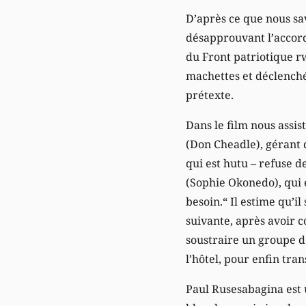
D’après ce que nous sav
désapprouvant l’accord
du Front patriotique rw
machettes et déclenché 
prétexte.
Dans le film nous assis
(Don Cheadle), gérant d
qui est hutu – refuse d
(Sophie Okonedo), qui es
besoin.“ Il estime qu’i
suivante, après avoir c
soustraire un groupe de 
l’hôtel, pour enfin tra
Paul Rusesabagina est 