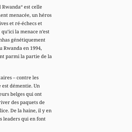
l Rwanda“ est celle
ment menacée, un héros
ives et ré-échecs et
qu’ici la menace n’est
ranhas génétiquement
 au Rwanda en 1994,
nt parmi la partie de la
aires – contre les
e est démentie. Un
teurs belges qui ont
rriver des paquets de
ce. De la haine, il y en
s leaders qui en font