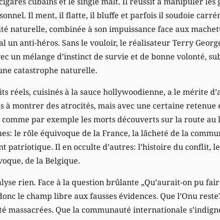
 cigares cubains et le single malt. Il réussit à manipuler le
nel. Il ment, il flatte, il bluffe et parfois il soudoie carr
té naturelle, combinée à son impuissance face aux machette
 un anti-héros. Sans le vouloir, le réalisateur Terry Georg
vec un mélange d’instinct de survie et de bonne volonté, su
’une catastrophe naturelle.
aits réels, cuisinés à la sauce hollywoodienne, a le mérite d
s à montrer des atrocités, mais avec une certaine retenue 
: comme par exemple les morts découverts sur la route au l
ques: le rôle équivoque de la France, la lâcheté de la comm
nt patriotique. Il en occulte d’autres: l’histoire du conflit, l
voque, de la Belgique.
alyse rien. Face à la question brûlante „Qu’aurait-on pu faire
 donc le champ libre aux fausses évidences. Que l’Onu rest
té massacrées. Que la communauté internationale s’indign