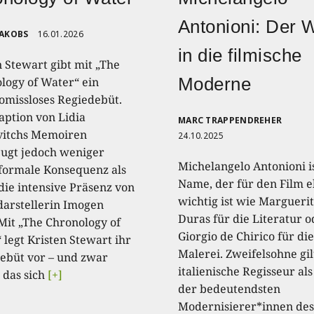
Antonioni: Der 
JAKOBS
16.01.2026
in die filmische
n Stewart gibt mit „The
Moderne
logy of Water“ ein
missloses Regiedebüt.
aption von Lidia
MARC TRAPPENDREHER
itchs Memoiren
24.10.2025
ugt jedoch weniger
Michelangelo Antonioni is
formale Konsequenz als
Name, der für den Film 
die intensive Präsenz von
wichtig ist wie Margueri
arstellerin Imogen
Duras für die Literatur o
 Mit „The Chronology of
Giorgio de Chirico für die
 legt Kristen Stewart ihr
Malerei. Zweifelsohne gil
ebüt vor – und zwar
italienische Regisseur als
 das sich
[+]
der bedeutendsten
Modernisierer*innen des