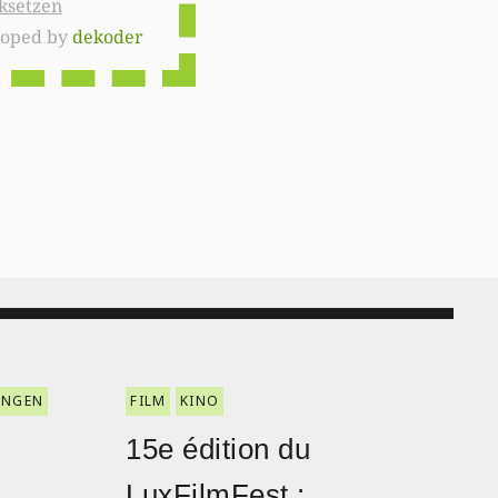
ksetzen
loped by
dekoder
ENGEN
FILM
KINO
15e édition du
LuxFilmFest :