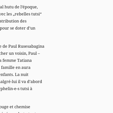
al hutu de l’époque,
c les „rebelles tutsi“
stribution des
 pour se doter d’un
nde de Paul Rusesabagina
her un voisin, Paul –
 sa femme Tatiana
a famille en aura
enfants. La nuit
lgré-lui il va d’abord
phelin-e-s tutsi à
rouge et chemise