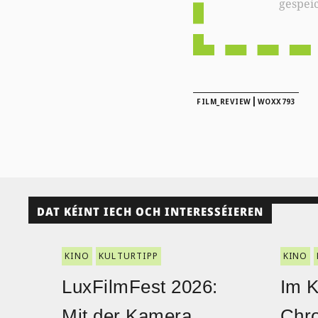
gespei
|
FILM_REVIEW
WOXX793
DAT KÉINT IECH OCH INTERESSÉIEREN
KINO
KULTURTIPP
KINO
LuxFilmFest 2026:
Im K
Mit der Kamera
Chro