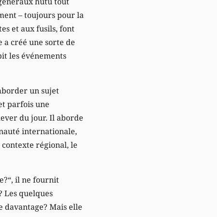
s généraux hutu tout
ément – toujours pour la
s et aux fusils, font
e a créé une sorte de
bit les événements
’aborder un sujet
et parfois une
ever du jour. Il aborde
unauté internationale,
e contexte régional, le
?“, il ne fournit
e? Les quelques
e davantage? Mais elle