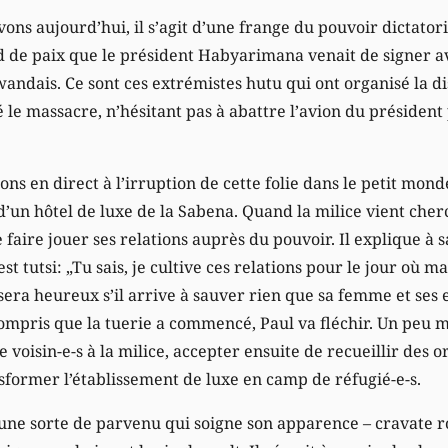
ons aujourd’hui, il s’agit d’une frange du pouvoir dictatori
 de paix que le président Habyarimana venait de signer ave
andais. Ce sont ces extrémistes hutu qui ont organisé la di
le massacre, n’hésitant pas à abattre l’avion du président
tons en direct à l’irruption de cette folie dans le petit mo
’un hôtel de luxe de la Sabena. Quand la milice vient cherc
e faire jouer ses relations auprès du pouvoir. Il explique à
t tutsi: „Tu sais, je cultive ces relations pour le jour où m
l sera heureux s’il arrive à sauver rien que sa femme et ses 
ompris que la tuerie a commencé, Paul va fléchir. Un peu ma
voisin-e-s à la milice, accepter ensuite de recueillir des or
nsformer l’établissement de luxe en camp de réfugié-e-s.
une sorte de parvenu qui soigne son apparence – cravate 