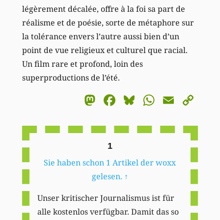
légèrement décalée, offre à la foi sa part de
réalisme et de poésie, sorte de métaphore sur
la tolérance envers l’autre aussi bien d’un
point de vue religieux et culturel que racial.
Un film rare et profond, loin des
superproductions de l’été.
Mastodon
Facebook
Bluesky
WhatsA
Email
Co
Li
1
Sie haben schon 1 Artikel der woxx
gelesen.
↑
Unser kritischer Journalismus ist für
alle kostenlos verfügbar. Damit das so