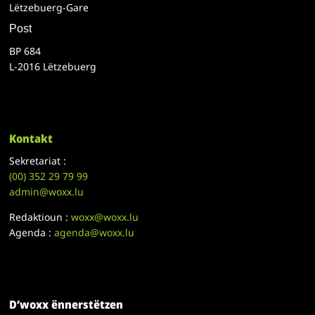
Lëtzebuerg-Gare
Post
BP 684
L-2016 Lëtzebuerg
Kontakt
Sekretariat :
(00)
352 29 79 99
admin@woxx.lu
Redaktioun :
woxx@woxx.lu
Agenda :
agenda@woxx.lu
D’woxx ënnerstëtzen