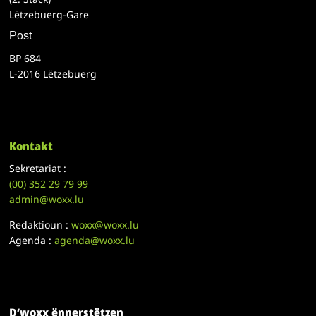
Lëtzebuerg-Gare
Post
BP 684
L-2016 Lëtzebuerg
Kontakt
Sekretariat :
(00)
352 29 79 99
admin@woxx.lu
Redaktioun :
woxx@woxx.lu
Agenda :
agenda@woxx.lu
D’woxx ënnerstëtzen