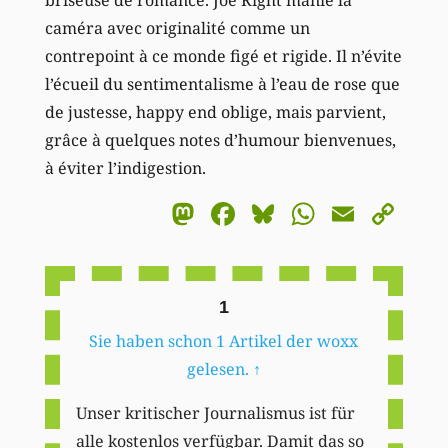
caméra avec originalité comme un
contrepoint à ce monde figé et rigide. Il n’évite
l’écueil du sentimentalisme à l’eau de rose que
de justesse, happy end oblige, mais parvient,
grâce à quelques notes d’humour bienvenues,
à éviter l’indigestion.
Mastodon
Facebook
Bluesky
WhatsA
Email
Co
Li
1
Sie haben schon 1 Artikel der woxx
gelesen.
↑
Unser kritischer Journalismus ist für
alle kostenlos verfügbar. Damit das so