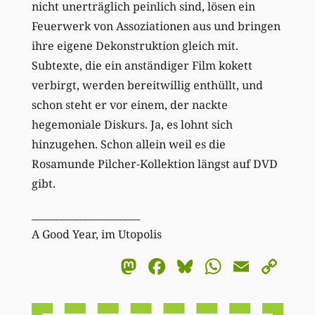
nicht unerträglich peinlich sind, lösen ein
Feuerwerk von Assoziationen aus und bringen
ihre eigene Dekonstruktion gleich mit.
Subtexte, die ein anständiger Film kokett
verbirgt, werden bereitwillig enthüllt, und
schon steht er vor einem, der nackte
hegemoniale Diskurs. Ja, es lohnt sich
hinzugehen. Schon allein weil es die
Rosamunde Pilcher-Kollektion längst auf DVD
gibt.
______________________
A Good Year, im Utopolis
Mastodon
Facebook
Bluesky
WhatsA
Email
Co
Li