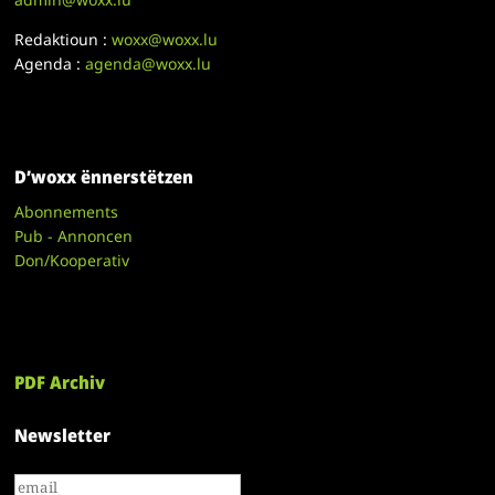
Redaktioun :
woxx@woxx.lu
Agenda :
agenda@woxx.lu
D’woxx ënnerstëtzen
Abonnements
Pub - Annoncen
Don/Kooperativ
PDF Archiv
Newsletter