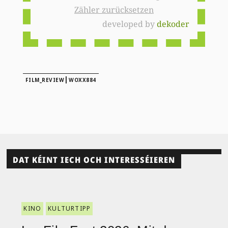
Zähler zurücksetzen
developed by
dekoder
|
FILM_REVIEW
WOXX884
DAT KÉINT IECH OCH INTERESSÉIEREN
KINO
KULTURTIPP