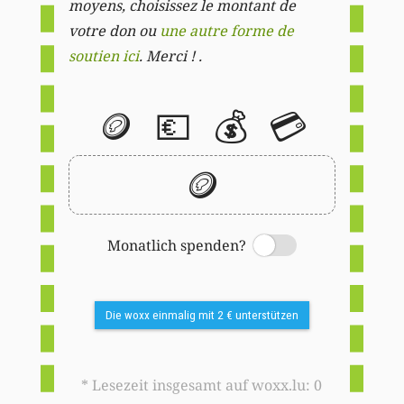
moyens, choisissez le montant de
votre don ou
une autre forme de
soutien ici
. Merci ! .
🪙
💶
💰
💳
🪙
Monatlich spenden?
Switch
Die woxx einmalig mit 2 € unterstützen
* Lesezeit insgesamt auf woxx.lu: 0