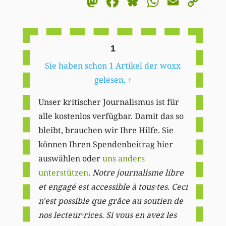
Mastodon
Facebook
Bluesky
WhatsA
Email
Co
Li
1
Sie haben schon 1 Artikel der woxx
gelesen.
↑
Unser kritischer Journalismus ist für
alle kostenlos verfügbar. Damit das so
bleibt, brauchen wir Ihre Hilfe. Sie
können Ihren Spendenbeitrag hier
auswählen oder
uns anders
unterstützen
.
Notre journalisme libre
et engagé est accessible à tous·tes. Ceci
n'est possible que grâce au soutien de
nos lecteur·rices. Si vous en avez les