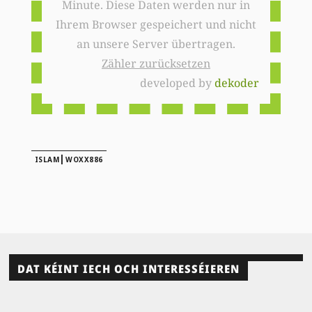
Minute. Diese Daten werden nur in
Ihrem Browser gespeichert und nicht
an unsere Server übertragen.
Zähler zurücksetzen
developed by
dekoder
|
ISLAM
WOXX886
DAT KÉINT IECH OCH INTERESSÉIEREN