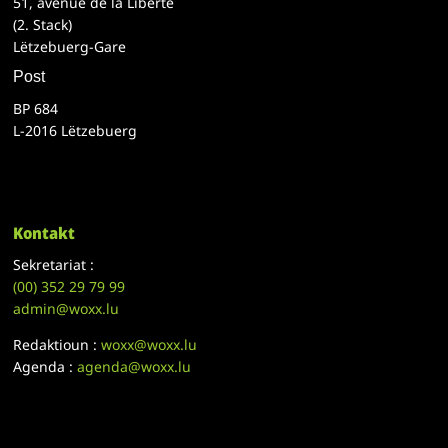
51, avenue de la Liberté
(2. Stack)
Lëtzebuerg-Gare
Post
BP 684
L-2016 Lëtzebuerg
Kontakt
Sekretariat :
(00)
352 29 79 99
admin@woxx.lu
Redaktioun :
woxx@woxx.lu
Agenda :
agenda@woxx.lu