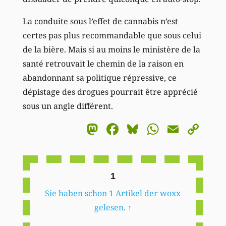
La conduite sous l’effet de cannabis n’est
certes pas plus recommandable que sous celui
de la bière. Mais si au moins le ministère de la
santé retrouvait le chemin de la raison en
abandonnant sa politique répressive, ce
dépistage des drogues pourrait être apprécié
sous un angle différent.
Mastodon
Facebook
Bluesky
WhatsA
Email
Co
Li
1
Sie haben schon 1 Artikel der woxx
gelesen.
↑