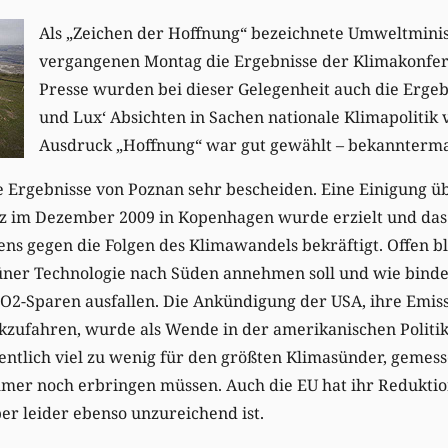
Als „Zeichen der Hoffnung“ bezeichnete Umweltmini
vergangenen Montag die Ergebnisse der Klimakonfer
Presse wurden bei dieser Gelegenheit auch die Ergeb
und Lux‘ Absichten in Sachen nationale Klimapolitik v
Ausdruck „Hoffnung“ war gut gewählt – bekanntermaße
ie Ergebnisse von Poznan sehr bescheiden. Eine Einigung 
z im Dezember 2009 in Kopenhagen wurde erzielt und das 
ns gegen die Folgen des Klimawandels bekräftigt. Offen b
üner Technologie nach Süden annehmen soll und wie binde
O2-Sparen ausfallen. Die Ankündigung der USA, ihre Emiss
zufahren, wurde als Wende in der amerikanischen Politik 
entlich viel zu wenig für den größten Klimasünder, gemes
mer noch erbringen müssen. Auch die EU hat ihr Reduktion
ber leider ebenso unzureichend ist.