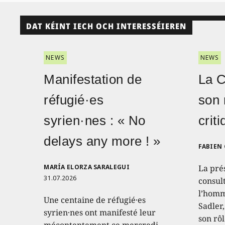
DAT KÉINT IECH OCH INTERESSÉIEREN
NEWS
NEWS
Manifestation de
La 
réfugié·es
son 
syrien·nes : « No
crit
delays any more ! »
FABIEN
MARÍA ELORZA SARALEGUI
La pré
31.07.2026
consult
l’homm
Une centaine de réfugié·es
Sadler
syrien·nes ont manifesté leur
son rôl
mécontentement ce mercredi