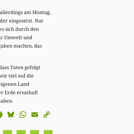
 allerdings am Montag,
der eingesetzt. Nur
es sich durch den
für Umwelt und
fgaben machen, das
dass Taten gefolgt
ir viel auf die
 eigenen Land
er Erde ernsthaft
haben.
astodon
Facebook
Bluesky
WhatsApp
Email
Copy
Link