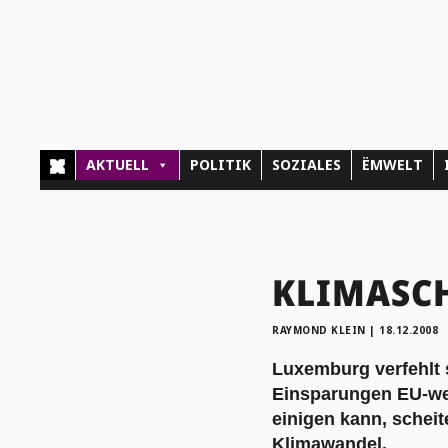
AKTUELL
POLITIK
SOZIALES
ËMWELT
KLIMASCHU
RAYMOND KLEIN
|
18.12.2008
Luxemburg verfehlt 
Einsparungen EU-wei
einigen kann, schei
Klimawandel.