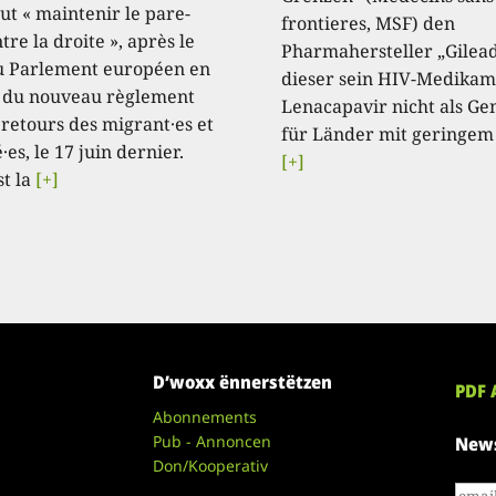
aut « maintenir le pare-
frontieres, MSF) den
tre la droite », après le
Pharmahersteller „Gilead
u Parlement européen en
dieser sein HIV-Medikam
 du nouveau règlement
Lenacapavir nicht als Ge
 retours des migrant·es et
für Länder mit geringem
·es, le 17 juin dernier.
[+]
st la
[+]
D’woxx ënnerstëtzen
PDF 
Abonnements
Pub - Annoncen
News
Don/Kooperativ