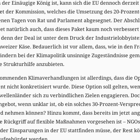
 der Einäugige König ist, kann sich die EU dennoch derzeit 
t der Kommission, welches die Umsetzung des 20-Prozent-Z
nen Tagen von Rat und Parlament abgesegnet. Der Abschl
t natürlich auch, dass dieses Paket kaum noch verbesser
, denn der Deal ist unter dem Druck der Industrielobbyiste
weizer Käse. Bedauerlich ist vor allem, dass, wie in den Fr
ändern bei der Klimapolitik unsinnige Zugeständnisse gem
 Strukturhilfe anzubieten.
kommenden Klimaverhandlungen ist allerdings, dass die Op
t nicht konkretisiert wurde. Diese Option soll gelten, w
ellenländer sich zu verbindlichen Zielen engagieren. Doc
ebot, wenn unklar ist, ob ein solches 30-Prozent-Versprec
d nehmen können? Hinzu kommt, dass bereits im jetzt 
e Rückgriff auf flexible Maßnahmen vorgesehen ist – NGOs
l der Einsparungen in der EU stattfinden müsse, der Rest k
aufgebürdet werden.