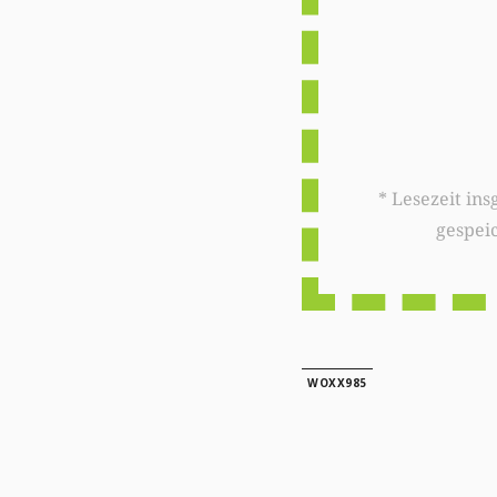
* Lesezeit insgesamt auf woxx.lu: 
gespei
WOXX985