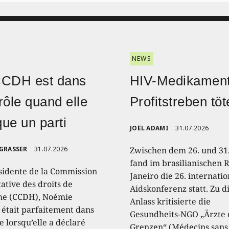
NEWS
CCDH est dans
HIV-Medikament
rôle quand elle
Profitstreben töt
ique un parti
JOËL ADAMI
31.07.2026
 GRASSER
31.07.2026
Zwischen dem 26. und 31.
fand im brasilianischen R
sidente de la Commission
Janeiro die 26. internati
ative des droits de
Aidskonferenz statt. Zu 
e (CCDH), Noémie
Anlass kritisierte die
, était parfaitement dans
Gesundheits-NGO „Ärzte
e lorsqu’elle a déclaré
Grenzen“ (Médecins sans