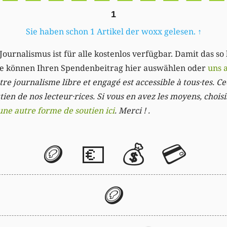
1
Sie haben schon 1 Artikel der woxx gelesen.
↑
Journalismus ist für alle kostenlos verfügbar. Damit das so
Sie können Ihren Spendenbeitrag hier auswählen oder
uns 
re journalisme libre et engagé est accessible à tous·tes. Cec
ien de nos lecteur·rices. Si vous en avez les moyens, chois
une autre forme de soutien ici
. Merci ! .
🪙
💶
💰
💳
🪙