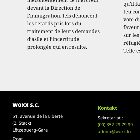
qu’il f
devant la Direction de
feu con
l’immigration. Iels dénoncent
vote d
les retards pris lors du
faveur
traitement de leurs demandes
sur les
d’asile et l’incertitude
réfugié
prolongée qui en résulte.
Telle e
woxx s.c.
Kontakt
51, avenue de la Liberté
Sekretariat :
(2. Stack)
(00)
352 29 79 99
Lëtzebuerg-Gare
admin@woxx.lu
Post