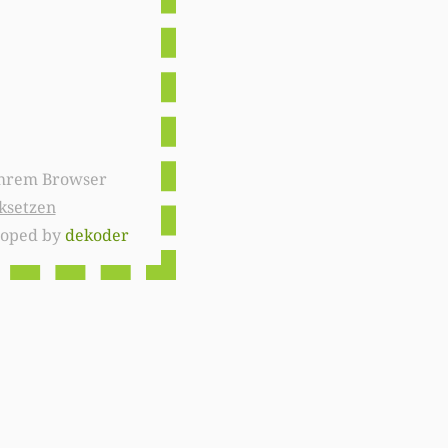
ksetzen
loped by
dekoder