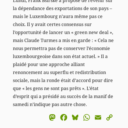
Lundi, Frank Bsirske a proposé de revenir sur
la dépendance des exportations de son pays –
mais le Luxembourg n’aura même pas ce
choix. Il y avait certes consensus sur
l’opportunité de lancer un « green new deal »,
mais Claude Turmes a mis en garde : « Cela ne
nous permettra pas de conserver l’économie
luxembourgeoise dans son état actuel. » Il a
plaidé pour une approche alliant
renoncement au superflu et redistribution
sociale, mais la ronde était d’accord pour dire
que « les gens ne sont pas prêts ». L’état
d’esprit qui a présidé au succès de la manif de
samedi n’indique pas autre chose.
Mastodon
Facebook
Bluesky
WhatsA
Email
Co
Li