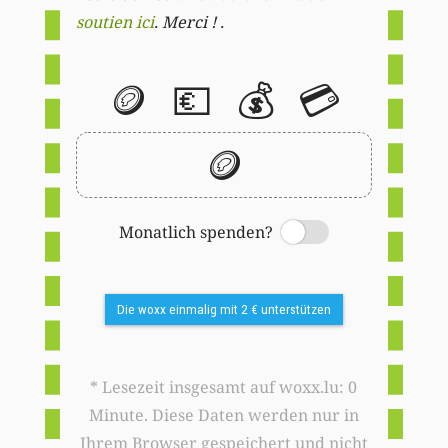
soutien ici
. Merci ! .
🪙
💶
💰
💳
🪙
Monatlich spenden?
Switch
Die woxx einmalig mit 2 € unterstützen
* Lesezeit insgesamt auf woxx.lu: 0
Minute. Diese Daten werden nur in
Ihrem Browser gespeichert und nicht