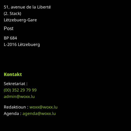
51, avenue de la Liberté
(2. Stack)
Lëtzebuerg-Gare
Post
BP 684
L-2016 Lëtzebuerg
Kontakt
Sekretariat :
(00)
352 29 79 99
admin@woxx.lu
Redaktioun :
woxx@woxx.lu
Agenda :
agenda@woxx.lu