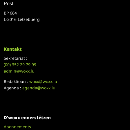
Post
BP 684
L-2016 Lëtzebuerg
Kontakt
Sekretariat :
(00)
352 29 79 99
admin@woxx.lu
Redaktioun :
woxx@woxx.lu
Agenda :
agenda@woxx.lu
D’woxx ënnerstëtzen
Abonnements