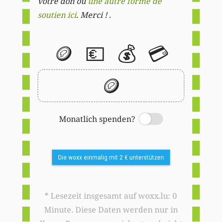
votre don ou
une autre forme de
soutien ici
. Merci ! .
🪙
💶
💰
💳
🪙
Monatlich spenden?
Switch
Die woxx einmalig mit 2 € unterstützen
* Lesezeit insgesamt auf woxx.lu: 0
Minute. Diese Daten werden nur in