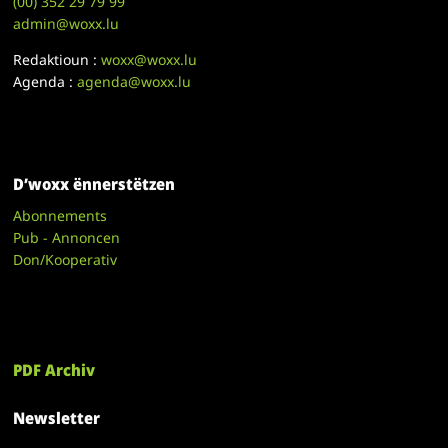
(00)
352 29 79 99
admin@woxx.lu
Redaktioun :
woxx@woxx.lu
Agenda :
agenda@woxx.lu
D’woxx ënnerstëtzen
Abonnements
Pub - Annoncen
Don/Kooperativ
PDF Archiv
Newsletter