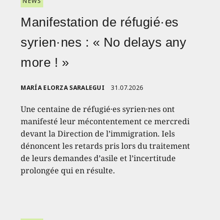
NEWS
Manifestation de réfugié·es
syrien·nes : « No delays any
more ! »
MARÍA ELORZA SARALEGUI
31.07.2026
Une centaine de réfugié·es syrien·nes ont
manifesté leur mécontentement ce mercredi
devant la Direction de l’immigration. Iels
dénoncent les retards pris lors du traitement
de leurs demandes d’asile et l’incertitude
prolongée qui en résulte.