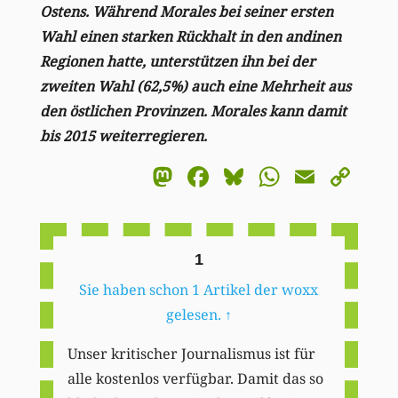
Ostens. Während Morales bei seiner ersten
Wahl einen starken Rückhalt in den andinen
Regionen hatte, unterstützen ihn bei der
zweiten Wahl (62,5%) auch eine Mehrheit aus
den östlichen Provinzen. Morales kann damit
bis 2015 weiterregieren.
Mastodon
Facebook
Bluesky
WhatsA
Email
Co
Li
1
Sie haben schon 1 Artikel der woxx
gelesen.
↑
Unser kritischer Journalismus ist für
alle kostenlos verfügbar. Damit das so