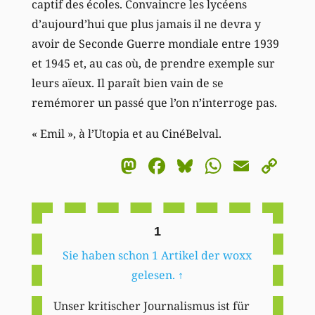
captif des écoles. Convaincre les lycéens
d’aujourd’hui que plus jamais il ne devra y
avoir de Seconde Guerre mondiale entre 1939
et 1945 et, au cas où, de prendre exemple sur
leurs aïeux. Il paraît bien vain de se
remémorer un passé que l’on n’interroge pas.
« Emil », à l’Utopia et au CinéBelval.
Mastodon
Facebook
Bluesky
WhatsA
Email
Co
Li
1
Sie haben schon 1 Artikel der woxx
gelesen.
↑
Unser kritischer Journalismus ist für