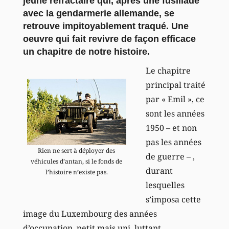
jeune réfractaire qui, après une fusillade
avec la gendarmerie allemande, se
retrouve impitoyablement traqué. Une
oeuvre qui fait revivre de façon efficace
un chapitre de notre histoire.
Le chapitre
principal traité
par « Emil », ce
sont les années
1950 – et non
pas les années
Rien ne sert à déployer des
de guerre – ,
véhicules d’antan, si le fonds de
durant
l’histoire n’existe pas.
lesquelles
s’imposa cette
image du Luxembourg des années
d’occupation, petit mais uni, luttant