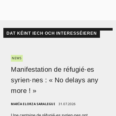
DAT KÉINT IECH OCH INTERESSÉIEREN
NEWS
Manifestation de réfugié·es
syrien·nes : « No delays any
more ! »
MARÍA ELORZA SARALEGUI
31.07.2026
Une centaine de réfugié·es syrien·nes ont