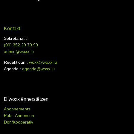
Kontakt
Sekretariat :
(00)
352 29 79 99
admin@woxx.lu
Redaktioun :
woxx@woxx.lu
Agenda :
agenda@woxx.lu
D’woxx ënnerstëtzen
Abonnements
Pub - Annoncen
Don/Kooperativ