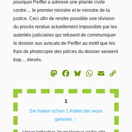
pourquoi Peiffer a adressé une plainte civile
contre… le premier ministre et le ministre de la
justice. Ceci afin de rendre possible une révision
du procès rendue actuellement impossible par les
autorités judiciaires qui refusent de communiquer
le dossier aux avocats de Peiffer au motif que les
frais de photocopie des pièces du dossier seraient
trop… élevés.
Mastodon
Facebook
Bluesky
WhatsA
Email
Co
Lin
1
Sie haben schon 1 Artikel der woxx
gelesen.
↑