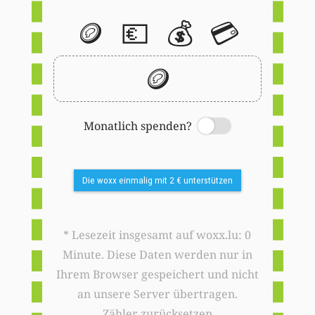
🪙
💶
💰
💳
🪙
Monatlich spenden?
Switch
Die woxx einmalig mit 2 € unterstützen
* Lesezeit insgesamt auf woxx.lu: 0
Minute. Diese Daten werden nur in
Ihrem Browser gespeichert und nicht
an unsere Server übertragen.
Zähler zurücksetzen