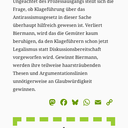
Ungeachtet des Prozessausgangs stellt sich die
Frage, ob Klageführung über das
Antirassismusgesetz in dieser Sache
überhaupt hilfreich gewesen ist. Verliert
Biermann, wird das die Gemüter kaum
beruhigen, da den Klageführern schon jetzt
Legalismus statt Diskussionsbereitschaft
vorgeworfen wird. Gewinnt Biermann,
werden ihre teilweise haarsträubenden
Thesen und Argumentationslinien
unnötigerweise an Glaubwürdigkeit
gewinnen.
Mastodon
Facebook
Bluesky
WhatsA
Email
Co
Li