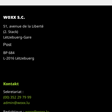
woxx s.c.
51, avenue de la Liberté
(2. Stack)
Lëtzebuerg-Gare
Post
BP 684
L-2016 Lëtzebuerg
Kontakt
Sekretariat :
(00)
352 29 79 99
admin@woxx.lu
Redaktioun :
woxx@woxx.lu