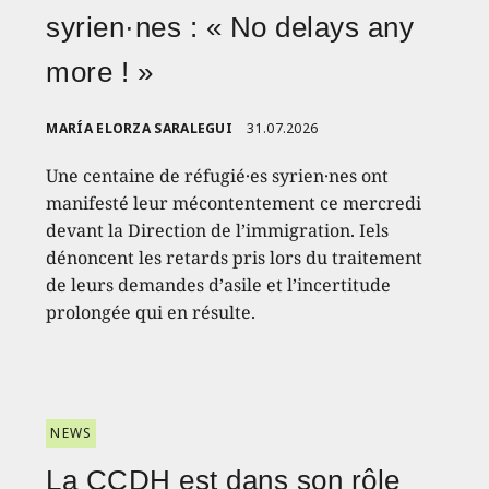
syrien·nes : « No delays any
more ! »
MARÍA ELORZA SARALEGUI
31.07.2026
Une centaine de réfugié·es syrien·nes ont
manifesté leur mécontentement ce mercredi
devant la Direction de l’immigration. Iels
dénoncent les retards pris lors du traitement
de leurs demandes d’asile et l’incertitude
prolongée qui en résulte.
NEWS
La CCDH est dans son rôle