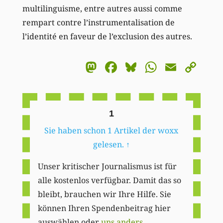
multilinguisme, entre autres aussi comme
rempart contre l’instrumentalisation de
l’identité en faveur de l’exclusion des autres.
Mastodon
Facebook
Bluesky
WhatsA
Email
Co
Li
1
Sie haben schon 1 Artikel der woxx
gelesen.
↑
Unser kritischer Journalismus ist für
alle kostenlos verfügbar. Damit das so
bleibt, brauchen wir Ihre Hilfe. Sie
können Ihren Spendenbeitrag hier
auswählen oder
uns anders