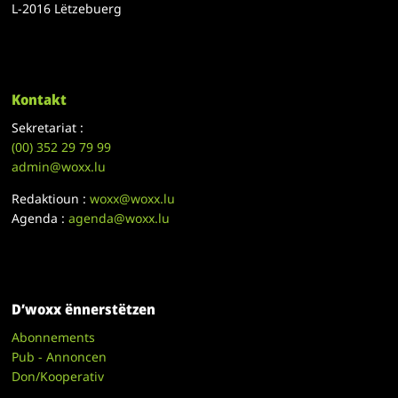
L-2016 Lëtzebuerg
Kontakt
Sekretariat :
(00)
352 29 79 99
admin@woxx.lu
Redaktioun :
woxx@woxx.lu
Agenda :
agenda@woxx.lu
D’woxx ënnerstëtzen
Abonnements
Pub - Annoncen
Don/Kooperativ