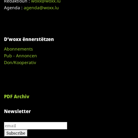
Redaktioun :
woxx@woxx.lu
Agenda :
agenda@woxx.lu
D’woxx ënnerstëtzen
Abonnements
Pub - Annoncen
Don/Kooperativ
PDF Archiv
Newsletter