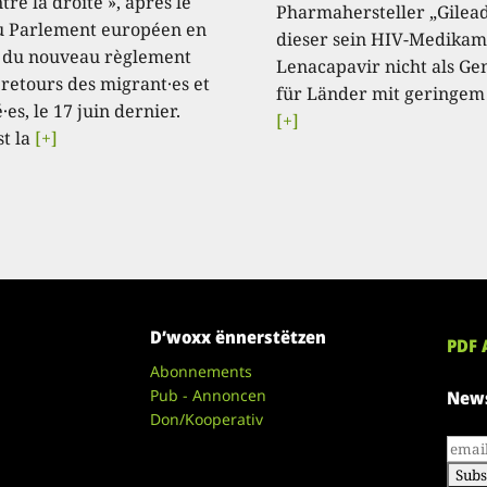
tre la droite », après le
Pharmahersteller „Gilead
u Parlement européen en
dieser sein HIV-Medikam
 du nouveau règlement
Lenacapavir nicht als Ge
 retours des migrant·es et
für Länder mit geringem
·es, le 17 juin dernier.
[+]
st la
[+]
D’woxx ënnerstëtzen
PDF 
Abonnements
Pub - Annoncen
News
Don/Kooperativ