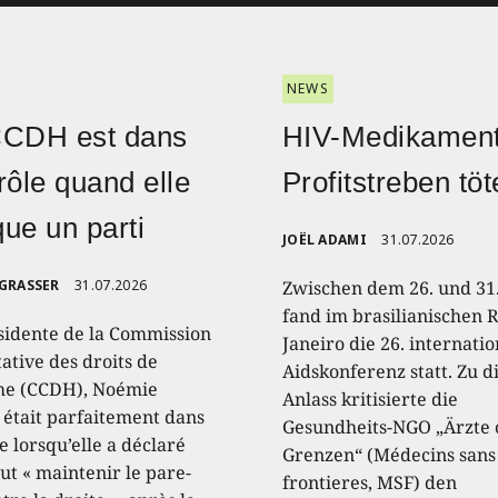
NEWS
CCDH est dans
HIV-Medikament
rôle quand elle
Profitstreben töt
ique un parti
JOËL ADAMI
31.07.2026
 GRASSER
31.07.2026
Zwischen dem 26. und 31.
fand im brasilianischen R
sidente de la Commission
Janeiro die 26. internati
ative des droits de
Aidskonferenz statt. Zu 
e (CCDH), Noémie
Anlass kritisierte die
, était parfaitement dans
Gesundheits-NGO „Ärzte
e lorsqu’elle a déclaré
Grenzen“ (Médecins sans
aut « maintenir le pare-
frontieres, MSF) den