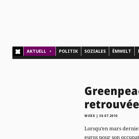
AKTUELL
POLITIK
SOZIALES
ËMWELT
Greenpeac
retrouvé
WOXX
|
30.07.2010
Lorsqu’en mars dernie
euros pour son occupati