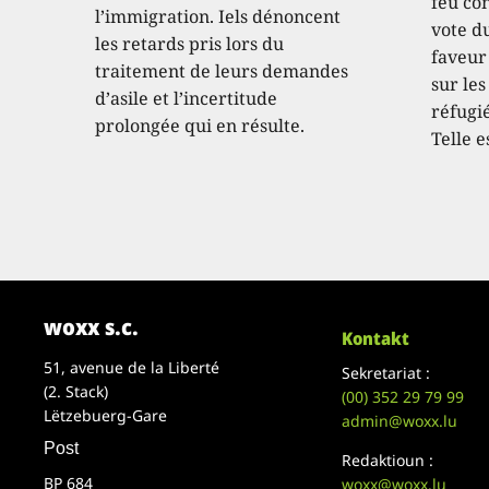
feu con
l’immigration. Iels dénoncent
vote d
les retards pris lors du
faveur
traitement de leurs demandes
sur les
d’asile et l’incertitude
réfugié
prolongée qui en résulte.
Telle e
woxx s.c.
Kontakt
51, avenue de la Liberté
Sekretariat :
(2. Stack)
(00)
352 29 79 99
Lëtzebuerg-Gare
admin@woxx.lu
Post
Redaktioun :
BP 684
woxx@woxx.lu