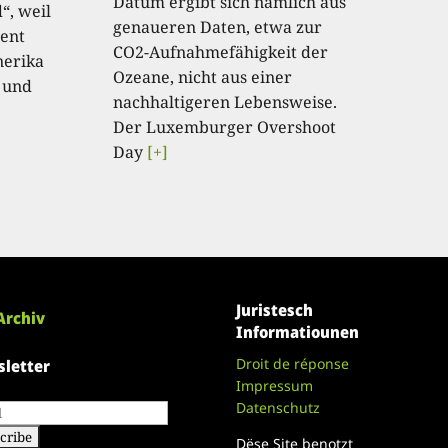
Datum ergibt sich nämlich aus
“, weil
genaueren Daten, etwa zur
ent
CO2-Aufnahmefähigkeit der
nerika
Ozeane, nicht aus einer
 und
nachhaltigeren Lebensweise.
Der Luxemburger Overshoot
Day
[+]
Juristesch
Archiv
Informatiounen
Droit de réponse
letter
Impressum
Datenschutz
Dëse Site benotzt