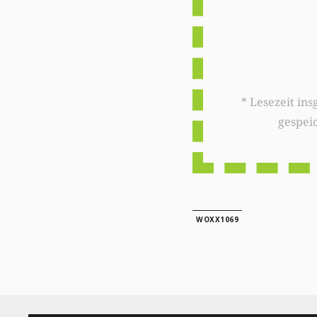
* Lesezeit insgesamt auf woxx.lu: 
gespei
WOXX1069