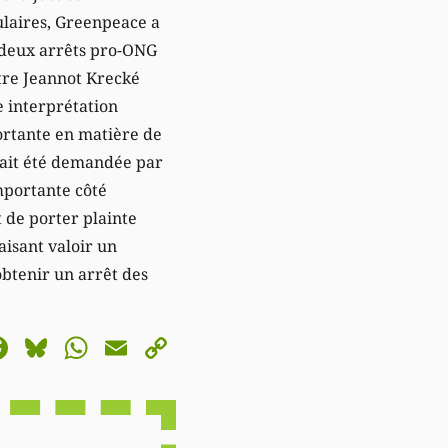
culaires, Greenpeace a
 deux arrêts pro-ONG
stre Jeannot Krecké
e interprétation
ortante en matière de
vait été demandée par
mportante côté
t de porter plainte
aisant valoir un
obtenir un arrêt des
astodon
Facebook
Bluesky
WhatsApp
Email
Copy
Link