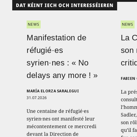
DAT KÉINT IECH OCH INTERESSÉIEREN
NEWS
NEWS
Manifestation de
La 
réfugié·es
son 
syrien·nes : « No
crit
delays any more ! »
FABIEN
MARÍA ELORZA SARALEGUI
La pré
31.07.2026
consult
l’homm
Une centaine de réfugié·es
Sadler
syrien·nes ont manifesté leur
son rôl
mécontentement ce mercredi
qu’il f
devant la Direction de