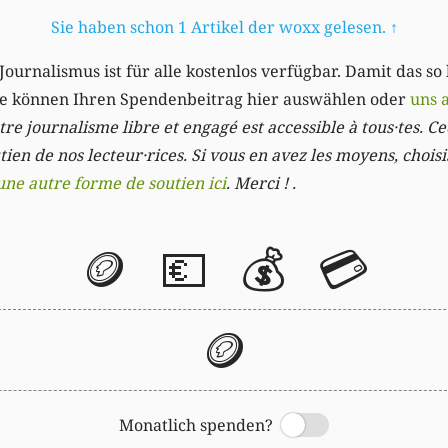
Sie haben schon 1 Artikel der woxx gelesen.
↑
Journalismus ist für alle kostenlos verfügbar. Damit das so
Sie können Ihren Spendenbeitrag hier auswählen oder
uns 
re journalisme libre et engagé est accessible à tous·tes. Cec
ien de nos lecteur·rices. Si vous en avez les moyens, chois
une autre forme de soutien ici
. Merci ! .
🪙
💶
💰
💳
🪙
Monatlich spenden?
Switch