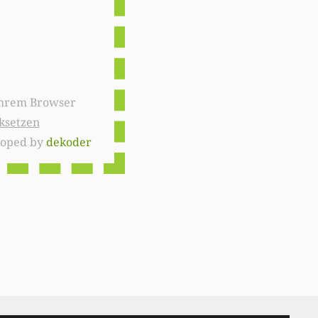
ksetzen
loped by
dekoder