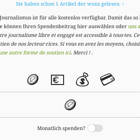
Sie haben schon 1 Artikel der woxx gelesen.
↑
Journalismus ist für alle kostenlos verfügbar. Damit das so
Sie können Ihren Spendenbeitrag hier auswählen oder
uns 
re journalisme libre et engagé est accessible à tous·tes. Cec
ien de nos lecteur·rices. Si vous en avez les moyens, chois
une autre forme de soutien ici
. Merci ! .
🪙
💶
💰
💳
🪙
Monatlich spenden?
Switch