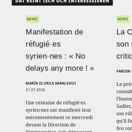
DAT KÉINT IECH OCH INTERESSÉIEREN
NEWS
NEWS
Manifestation de
La 
réfugié·es
son 
syrien·nes : « No
crit
delays any more ! »
FABIEN
MARÍA ELORZA SARALEGUI
La pré
31.07.2026
consult
l’homm
Une centaine de réfugié·es
Sadler
syrien·nes ont manifesté leur
son rôl
mécontentement ce mercredi
qu’il f
devant la Direction de
feu con
l’immigration. Iels dénoncent