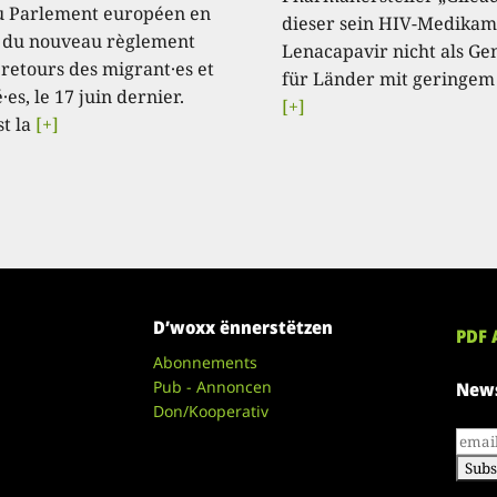
u Parlement européen en
dieser sein HIV-Medikam
 du nouveau règlement
Lenacapavir nicht als Ge
 retours des migrant·es et
für Länder mit geringem
·es, le 17 juin dernier.
[+]
st la
[+]
D’woxx ënnerstëtzen
PDF 
Abonnements
Pub - Annoncen
News
Don/Kooperativ