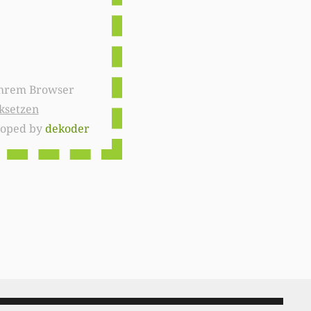
ksetzen
loped by
dekoder