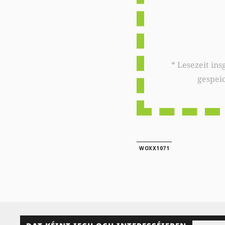
* Lesezeit insgesamt auf woxx.lu: 
gespei
WOXX1071