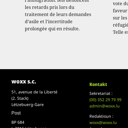
vote d
les retards pris lors du
faveur
traitement de leurs demandes
sur les
d’asile et l’incertitude
réfugié
prolongée qui en résulte.
Telle e
woxx s.c.
Kontakt
51, avenue de la Liberté
Sekretariat :
(2. Stack)
(00)
352 29 79 99
Lëtzebuerg-Gare
admin@woxx.lu
Post
Redaktioun :
BP 684
woxx@woxx.lu