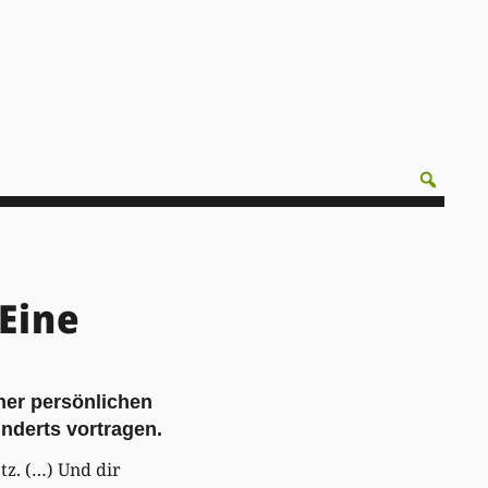
 Eine
iner persönlichen
underts vortragen.
etz. (…) Und dir