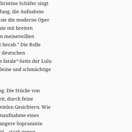
ristine Schäfer singt
pfung, die Aufnahme
s sie die moderne Oper
sie mit breiten
m meinetwillen
 herab.“ Die Rolle
r deutschen
 fatale“-Seite der Lulu
kleine und schmächtige
ng. Die Stücke von
it, durch feine
vielen Gesichtern. Wie
Filmaufnahme eines
wangere Sopranistin
t“ – stark genug,