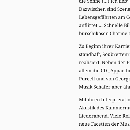
die Sonne (…) Ich lieb‘ 
Dazwischen sind Szene
Lebensgefährten am Co
anflirtet … Schnelle B
burschikosen Charme d
Zu Beginn ihrer Karri
standhaft, Soubrettenr
realisiert. Neben der E
allem die CD „Apparit
Purcell und von Georg
Musik Schäfer aber ähn
Mit ihren Interpretati
Akustik des Kammermusi
Liederabend. Viele Rol
neue Facetten der Musi