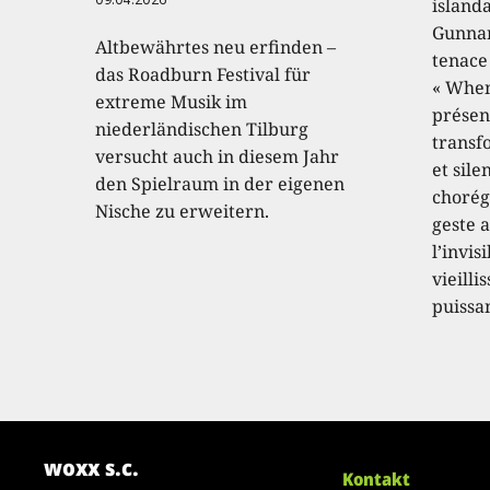
island
Gunnar
Altbewährtes neu erfinden –
tenace
das Roadburn Festival für
« When
extreme Musik im
présen
niederländischen Tilburg
transf
versucht auch in diesem Jahr
et sile
den Spielraum in der eigenen
chorég
Nische zu erweitern.
geste a
l’invis
vieilli
puissa
woxx s.c.
Kontakt