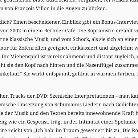
 von François Villon in die Augen zu blicken.
klich? Einen bescheidenen Einblick gibt ein Bonus-Intervi
 von 2002 in einem Berliner Café: Die Sopranistin erzählt 
ne klassische Musik, und vom Schock, als sie sich an einer
o nur für Zofenrollen geeignet, einklassiert und abgelehnt
Ihr Mienenspiel ist vereinnahmend und distant zugleich, m
eht sie den Kopf nach hinten und die Nasenflügel zusamme
stinkefaul.“ Sie wirkt entspannt, gefilmt in warmen Farben
chen Tracks der DVD: Szenische Interpretationen – man kan
filmische Umsetzung von Schumanns Liedern nach Gedichte
ie der Musik und den Texten bereits innewohnende Kraft h
eng wie ein Gespenst, trägt in der Intimität einer Spelunk
re reicht von „Ich hab‘ im Traum geweinet“ bis zu „Die Rose