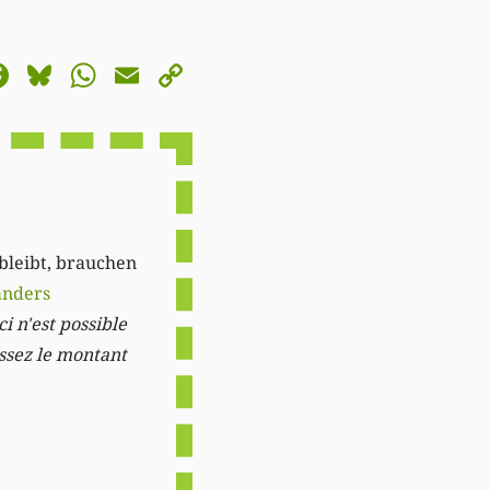
astodon
Facebook
Bluesky
WhatsApp
Email
Copy
Link
 bleibt, brauchen
anders
i n'est possible
issez le montant