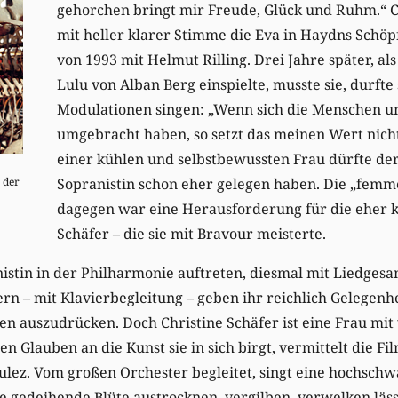
gehorchen bringt mir Freude, Glück und Ruhm.“ Ch
mit heller klarer Stimme die Eva in Haydns Schö
von 1993 mit Helmut Rilling. Drei Jahre später, al
Lulu von Alban Berg einspielte, musste sie, durfte 
Modulationen singen: „Wenn sich die Menschen u
umgebracht haben, so setzt das meinen Wert nicht
einer kühlen und selbstbewussten Frau dürfte de
Sopranistin schon eher gelegen haben. Die „femme
 der
dagegen war eine Herausforderung für die eher 
Schäfer – die sie mit Bravour meisterte.
istin in der Philharmonie auftreten, diesmal mit Liedgesa
n – mit Klavierbegleitung – geben ihr reichlich Gelegenhe
n auszudrücken. Doch Christine Schäfer ist eine Frau mit 
en Glauben an die Kunst sie in sich birgt, vermittelt die 
ulez. Vom großen Orchester begleitet, singt eine hochsch
ne gedeihende Blüte austrocknen, vergilben, verwelken läss