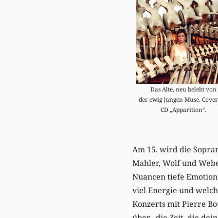
Das Alte, neu belebt von
der ewig jungen Muse. Cover
CD „Apparition“.
Am 15. wird die Sopran
Mahler, Wolf und Weber
Nuancen tiefe Emotione
viel Energie und welch
Konzerts mit Pierre Bo
über „die Zeit, die dei