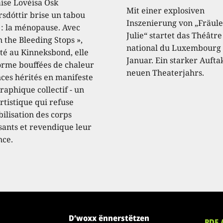
aise Lovéisa Ósk
Mit einer explosiven
sdóttir brise un tabou
Inszenierung von „Fräule
 : la ménopause. Avec
Julie“ startet das Théâtre
 the Bleeding Stops »,
national du Luxembourg 
té au Kinneksbond, elle
Januar. Ein starker Aufta
orme bouffées de chaleur
neuen Theaterjahrs.
nces hérités en manifeste
raphique collectif - un
rtistique qui refuse
ibilisation des corps
ssants et revendique leur
nce.
D’woxx ënnerstëtzen
PDF 