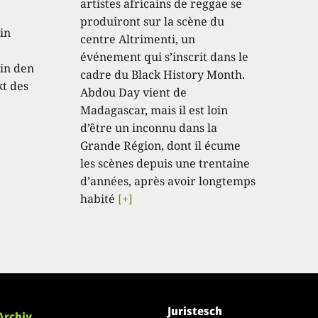
artistes africains de reggae se
produiront sur la scène du
in
centre Altrimenti, un
événement qui s’inscrit dans le
in den
cadre du Black History Month.
kt des
Abdou Day vient de
Madagascar, mais il est loin
d’être un inconnu dans la
Grande Région, dont il écume
les scènes depuis une trentaine
d’années, après avoir longtemps
habité
[+]
Juristesch
Archiv