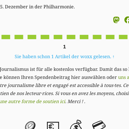
15. Dezember in der Philharmonie.
M
1
Sie haben schon 1 Artikel der woxx gelesen.
↑
Journalismus ist für alle kostenlos verfügbar. Damit das so
Sie können Ihren Spendenbeitrag hier auswählen oder
uns 
re journalisme libre et engagé est accessible à tous·tes. Cec
ien de nos lecteur·rices. Si vous en avez les moyens, chois
une autre forme de soutien ici
. Merci ! .
🪙
💶
💰
💳