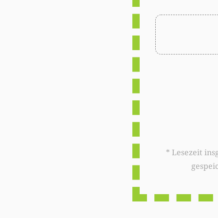
* Lesezeit insgesamt auf woxx.lu: 
gespei