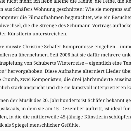
sie nicht mehr, ich liebe alleine die Kleine, die Feine, die Re
n aus Schäfers Wohnung geschnitten: Wie sie morgens auf
mputer die Filmaufnahmen begutachtet, wie ein Besucher
ildwechsel, die die Strenge des Schumann-Vortrags auflock
er Künstlerin unterstreichen.
ere musste Christine Schäfer Kompromisse eingehen – imme
ollen zu übernehmen. Seit 2006 hat sie dafür mehrere unk
inspielung von Schuberts Winterreise – eigentlich eine Ten
ion“ hervorgehoben. Diese Aufnahme alterniert Lieder übe
e Crumb, zwei Komponisten, die drei Jahrhunderte auseina
lich stark anspricht und die sie kunstvoll interpretieren k
onen der Musik des 20. Jahrhunderts ist Schäfer bekannt g
ksaals, in dem sie am 15. Dezember auftritt, ist ideal für
len, in die die mittlerweile 45-jährige Künstlerin schlüpf
k als Spiegel menschlicher Gefühle.