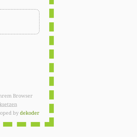
ksetzen
loped by
dekoder