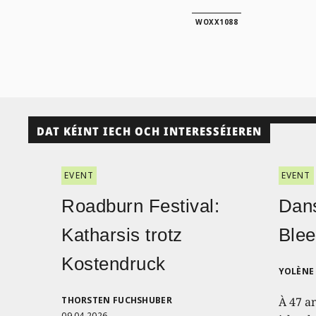
WOXX1088
DAT KÉINT IECH OCH INTERESSÉIEREN
EVENT
EVENT
Roadburn Festival:
Dans
Katharsis trotz
Blee
Kostendruck
YOLÈNE 
THORSTEN FUCHSHUBER
À 47 a
09.04.2026