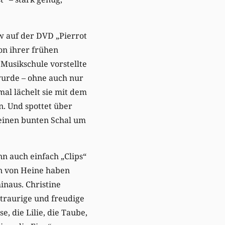
ew auf der DVD „Pierrot
von ihrer frühen
 Musikschule vorstellte
 wurde – ohne auch nur
al lächelt sie mit dem
n. Und spottet über
, einen bunten Schal um
n auch einfach „Clips“
n von Heine haben
inaus. Christine
e traurige und freudige
, die Lilie, die Taube,