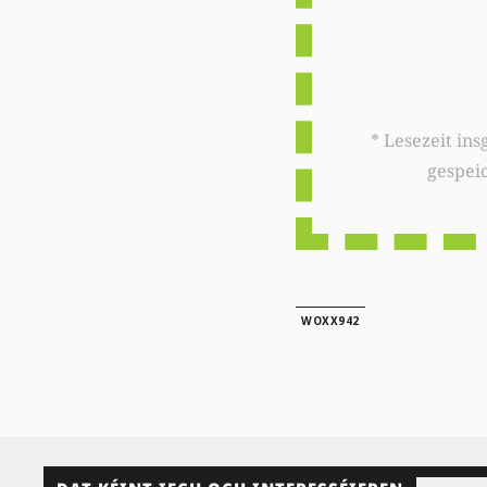
* Lesezeit insgesamt auf woxx.lu: 
gespei
WOXX942