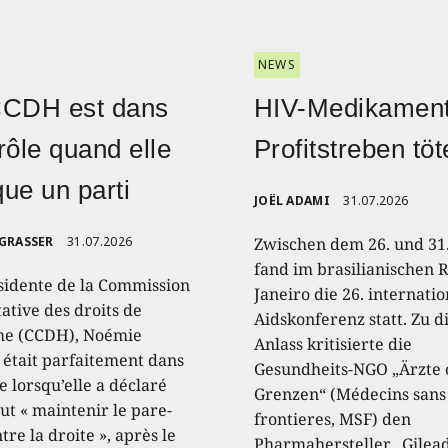
NEWS
CCDH est dans
HIV-Medikament
rôle quand elle
Profitstreben töt
ique un parti
JOËL ADAMI
31.07.2026
 GRASSER
31.07.2026
Zwischen dem 26. und 31.
fand im brasilianischen R
sidente de la Commission
Janeiro die 26. internati
ative des droits de
Aidskonferenz statt. Zu 
e (CCDH), Noémie
Anlass kritisierte die
, était parfaitement dans
Gesundheits-NGO „Ärzte
e lorsqu’elle a déclaré
Grenzen“ (Médecins sans
aut « maintenir le pare-
frontieres, MSF) den
tre la droite », après le
Pharmahersteller „Gilead