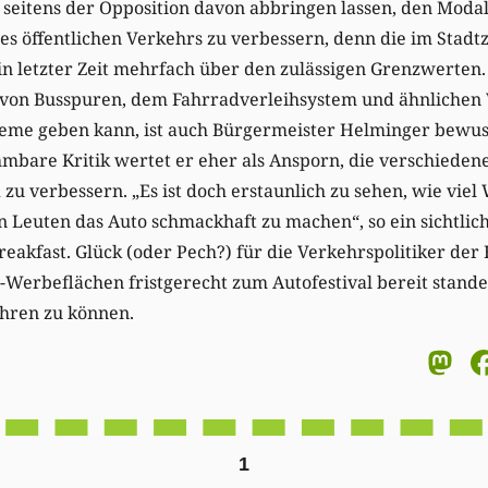
“ seitens der Opposition davon abbringen lassen, den Modal
des öffentlichen Verkehrs zu verbessern, denn die im Sta
in letzter Zeit mehrfach über den zulässigen Grenzwerten.
e von Busspuren, dem Fahrradverleihsystem und ähnliche
leme geben kann, ist auch Bürgermeister Helminger bewuss
mbare Kritik wertet er eher als Ansporn, die verschiede
zu verbessern. „Es ist doch erstaunlich zu sehen, wie vie
 Leuten das Auto schmackhaft zu machen“, so ein sichtlic
eakfast. Glück (oder Pech?) für die Verkehrspolitiker der 
erbeflächen fristgerecht zum Autofestival bereit standen
ren zu können.
M
1