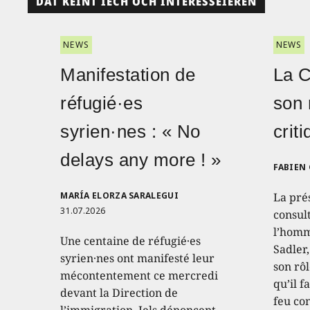
DAT KÉINT IECH OCH INTERESSÉIEREN
NEWS
NEWS
Manifestation de
La 
réfugié·es
son 
syrien·nes : « No
crit
delays any more ! »
FABIEN
MARÍA ELORZA SARALEGUI
La pré
31.07.2026
consult
l’homm
Une centaine de réfugié·es
Sadler
syrien·nes ont manifesté leur
son rôl
mécontentement ce mercredi
qu’il f
devant la Direction de
feu con
l’immigration. Iels dénoncent