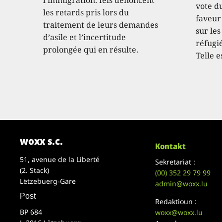
vote d
les retards pris lors du
faveur
traitement de leurs demandes
sur les
d’asile et l’incertitude
réfugié
prolongée qui en résulte.
Telle e
woxx s.c.
Kontakt
51, avenue de la Liberté
Sekretariat :
(2. Stack)
(00)
352 29 79 99
Lëtzebuerg-Gare
admin@woxx.lu
Post
Redaktioun :
BP 684
woxx@woxx.lu