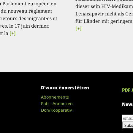
u Parlement européen en
dieser sein HIV-Medikam
 du nouveau règlement
Lenacapavir nicht als Ge
 retours des migrant·es et
für Länder mit geringem
·es, le 17 juin dernier.
[+]
st la
[+]
D’woxx ënnerstëtzen
PDF 
Abonnements
Pub - Annoncen
News
Don/Kooperativ