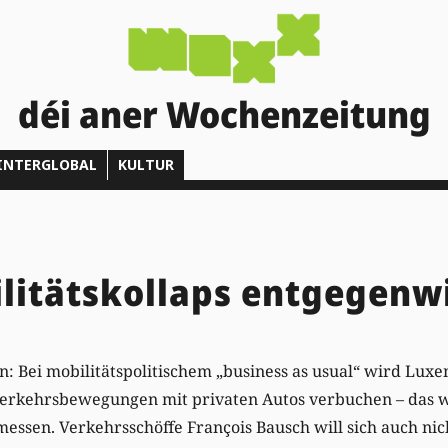
déi aner Wochenzeitung
INTERGLOBAL
KULTUR
litätskollaps entgegenw
n: Bei mobilitätspolitischem „business as usual“ wird Lux
Verkehrsbewegungen mit privaten Autos verbuchen – das 
essen. Verkehrsschöffe François Bausch will sich auch nich