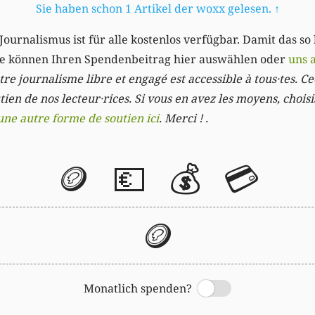
Sie haben schon 1 Artikel der woxx gelesen.
↑
Journalismus ist für alle kostenlos verfügbar. Damit das so
Sie können Ihren Spendenbeitrag hier auswählen oder
uns 
re journalisme libre et engagé est accessible à tous·tes. Cec
ien de nos lecteur·rices. Si vous en avez les moyens, chois
une autre forme de soutien ici
. Merci ! .
🪙
💶
💰
💳
🪙
Monatlich spenden?
Switch