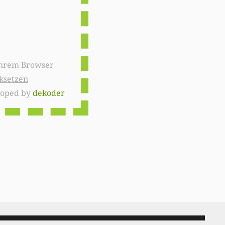
ksetzen
loped by
dekoder