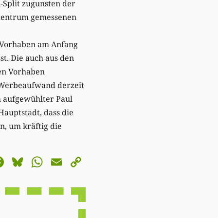
-Split zugunsten der
dtzentrum gemessenen
n Vorhaben am Anfang
t. Die auch aus den
nen Vorhaben
l Werbeaufwand derzeit
h aufgewühlter Paul
Hauptstadt, dass die
, um kräftig die
astodon
Facebook
Bluesky
WhatsApp
Email
Copy
Link