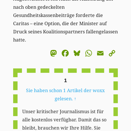
nach oben gedeckelten
Gesundheitskassenbeiträge forderte die
Caritas – eine Option, die der Minister auf
Druck seines Koalitionspartners fallengelassen
hatte.
Mastodon
Facebook
Bluesky
WhatsA
Email
Co
Li
1
Sie haben schon 1 Artikel der woxx
gelesen.
↑
Unser kritischer Journalismus ist für
alle kostenlos verfügbar. Damit das so
bleibt, brauchen wir Ihre Hilfe. Sie