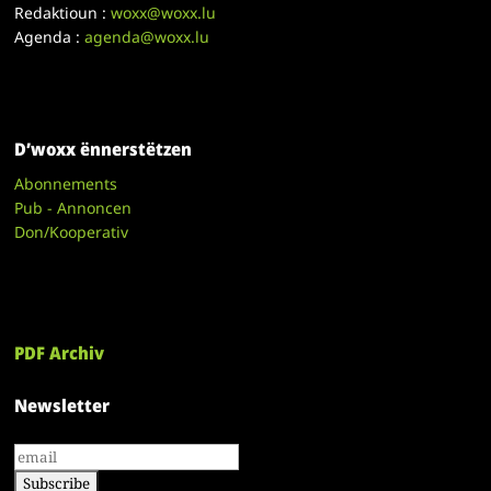
Redaktioun :
woxx@woxx.lu
Agenda :
agenda@woxx.lu
D’woxx ënnerstëtzen
Abonnements
Pub - Annoncen
Don/Kooperativ
PDF Archiv
Newsletter