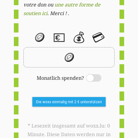
votre don ou
une autre forme de
soutien ici
. Merci ! .
🪙
💶
💰
💳
🪙
Monatlich spenden?
Switch
Die woxx einmalig mit 2 € unterstützen
* Lesezeit insgesamt auf woxx.lu: 0
Minute. Diese Daten werden nur in