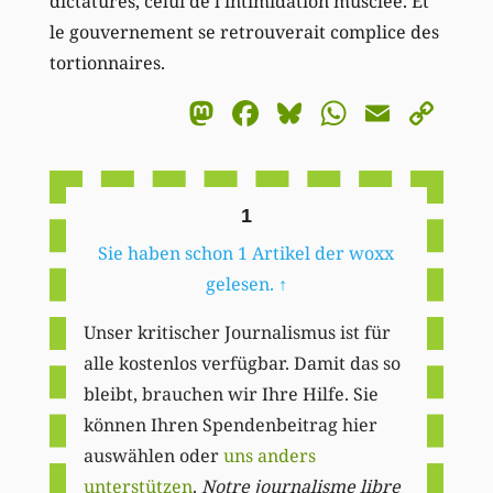
dictatures, celui de l’intimidation musclée. Et
le gouvernement se retrouverait complice des
tortionnaires.
Mastodon
Facebook
Bluesky
WhatsA
Email
Co
Li
1
Sie haben schon 1 Artikel der woxx
gelesen.
↑
Unser kritischer Journalismus ist für
alle kostenlos verfügbar. Damit das so
bleibt, brauchen wir Ihre Hilfe. Sie
können Ihren Spendenbeitrag hier
auswählen oder
uns anders
unterstützen
.
Notre journalisme libre