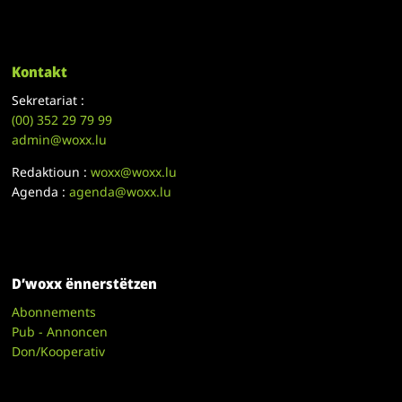
Kontakt
Sekretariat :
(00)
352 29 79 99
admin@woxx.lu
Redaktioun :
woxx@woxx.lu
Agenda :
agenda@woxx.lu
D’woxx ënnerstëtzen
Abonnements
Pub - Annoncen
Don/Kooperativ