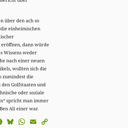
n über den ach so
 die einheimischen
discher
u eröffnen, dann würde
res Wissens weder
che nach einer neuen
els, wollten sich die
o zumindest die
u den Golfstaaten und
hnische oder soziale
rn“ spricht man immer
Ben Ali einer war.
astodon
Facebook
Bluesky
WhatsApp
Email
Copy