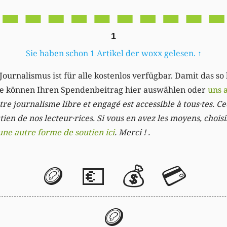
1
Sie haben schon 1 Artikel der woxx gelesen.
↑
Journalismus ist für alle kostenlos verfügbar. Damit das so
Sie können Ihren Spendenbeitrag hier auswählen oder
uns 
re journalisme libre et engagé est accessible à tous·tes. Cec
ien de nos lecteur·rices. Si vous en avez les moyens, chois
une autre forme de soutien ici
. Merci ! .
🪙
💶
💰
💳
🪙