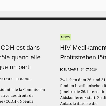
NEWS
CCDH est dans
HIV-Medikament
rôle quand elle
Profitstreben töt
ique un parti
JOËL ADAMI
31.07.2026
 GRASSER
31.07.2026
Zwischen dem 26. und 31.
fand im brasilianischen R
sidente de la Commission
Janeiro die 26. internati
ative des droits de
Aidskonferenz statt. Zu 
e (CCDH), Noémie
Anlass kritisierte die