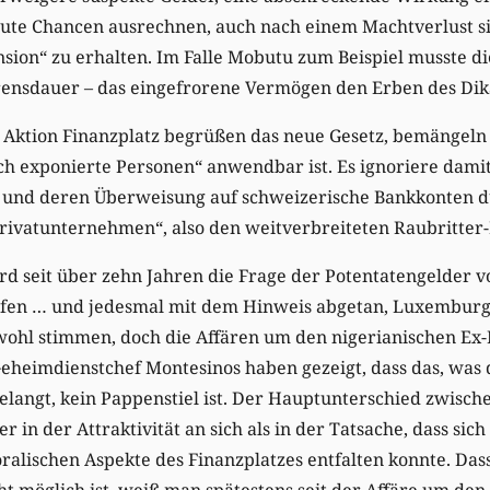
gute Chancen ausrechnen, auch nach einem Machtverlust si
nsion“ zu erhalten. Im Falle Mobutu zum Beispiel musste d
rensdauer – das eingefrorene Vermögen den Erben des Dika
e Aktion Finanzplatz begrüßen das neue Gesetz, bemängeln
isch exponierte Personen“ anwendbar ist. Es ignoriere dami
und deren Überweisung auf schweizerische Bankkonten du
rivatunternehmen“, also den weitverbreiteten Raubritter-
 seit über zehn Jahren die Frage der Potentatengelder vo
en … und jedesmal mit dem Hinweis abgetan, Luxemburg s
 wohl stimmen, doch die Affären um den nigerianischen Ex
eheimdienstchef Montesinos haben gezeigt, dass das, was
gelangt, kein Pappenstiel ist. Der Hauptunterschied zwis
 in der Attraktivität an sich als in der Tatsache, dass sich 
ralischen Aspekte des Finanzplatzes entfalten konnte. Das
 möglich ist, weiß man spätestens seit der Affäre um den