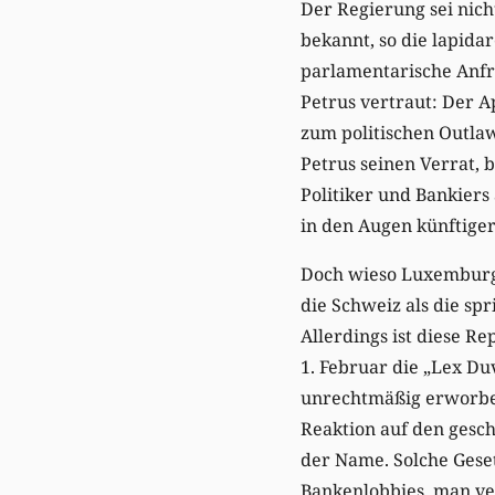
Der Regierung sei nic
bekannt, so die lapida
parlamentarische Anfra
Petrus vertraut: Der 
zum politischen Outl
Petrus seinen Verrat, 
Politiker und Bankiers
in den Augen künftige
Doch wieso Luxemburg?
die Schweiz als die sp
Allerdings ist diese R
1. Februar die „Lex Du
unrechtmäßig erworben
Reaktion auf den gesch
der Name. Solche Gese
Bankenlobbies, man ve