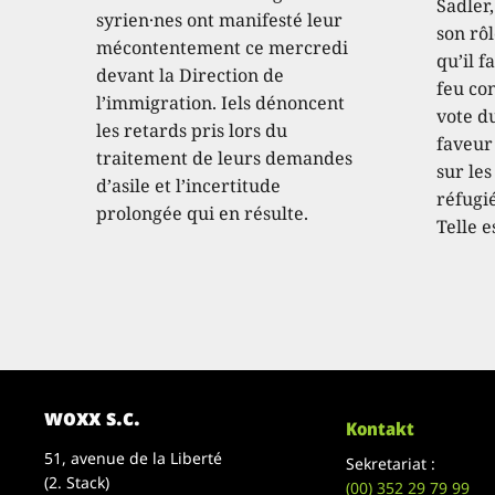
Sadler
syrien·nes ont manifesté leur
son rôl
mécontentement ce mercredi
qu’il f
devant la Direction de
feu con
l’immigration. Iels dénoncent
vote d
les retards pris lors du
faveur
traitement de leurs demandes
sur les
d’asile et l’incertitude
réfugié
prolongée qui en résulte.
Telle e
woxx s.c.
Kontakt
51, avenue de la Liberté
Sekretariat :
(2. Stack)
(00)
352 29 79 99