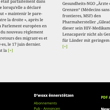
, était parfaitement dans
Gesundheits-NGO „Ärzte
e lorsqu’elle a déclaré
Grenzen“ (Médecins sans
aut « maintenir le pare-
frontieres, MSF) den
tre la droite », après le
Pharmahersteller „Gilead
u Parlement européen en
dieser sein HIV-Medikam
 du nouveau règlement
Lenacapavir nicht als Ge
 retours des migrant·es et
für Länder mit geringem
·es, le 17 juin dernier.
[+]
st la
[+]
D’woxx ënnerstëtzen
PDF 
Abonnements
Pub - Annoncen
News