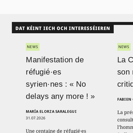
DAT KÉINT IECH OCH INTERESSÉIEREN
NEWS
NEWS
Manifestation de
La 
réfugié·es
son 
syrien·nes : « No
crit
delays any more ! »
FABIEN
MARÍA ELORZA SARALEGUI
La pré
31.07.2026
consult
l’homm
Une centaine de réfugié·es