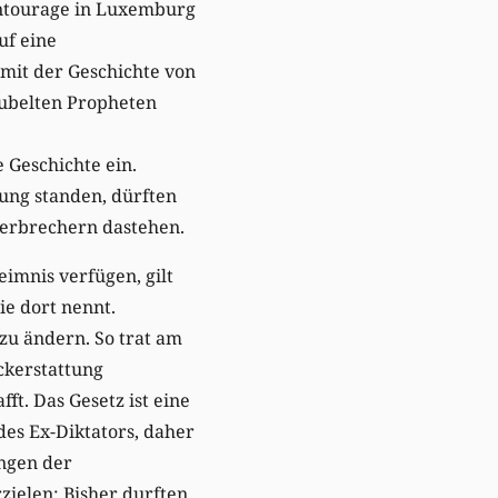
Entourage in Luxemburg
uf eine
 mit der Geschichte von
jubelten Propheten
 Geschichte ein.
dung standen, dürften
Verbrechern dastehen.
imnis verfügen, gilt
ie dort nennt.
 zu ändern. So trat am
ückerstattung
t. Das Gesetz ist eine
des Ex-Diktators, daher
ngen der
ielen: Bisher durften