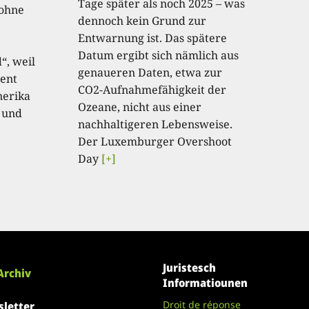
Tage später als noch 2025 – was
 ohne
dennoch kein Grund zur
Entwarnung ist. Das spätere
Datum ergibt sich nämlich aus
“, weil
genaueren Daten, etwa zur
ent
CO2-Aufnahmefähigkeit der
nerika
Ozeane, nicht aus einer
 und
nachhaltigeren Lebensweise.
Der Luxemburger Overshoot
Day
[+]
Juristesch
Archiv
Informatiounen
Droit de réponse
letter