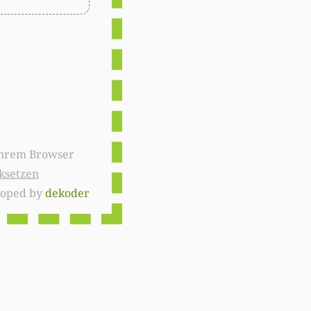
ksetzen
loped by
dekoder