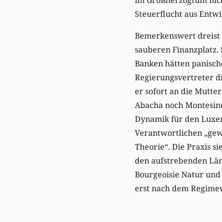
Steuerflucht aus Entw
Bemerkenswert dreist 
sauberen Finanzplatz. 
Banken hätten panische
Regierungsvertreter d
er sofort an die Mutte
Abacha noch Montesino
Dynamik für den Luxemb
Verantwortlichen „gewi
Theorie“. Die Praxis s
den aufstrebenden Länd
Bourgeoisie Natur und
erst nach dem Regimewe