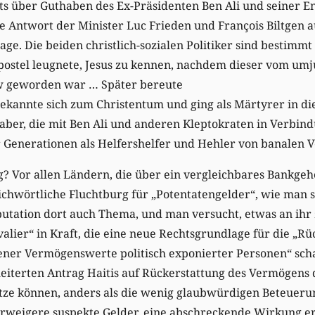
hts über Guthaben des Ex-Präsidenten Ben Ali und seiner 
re Antwort der Minister Luc Frieden und François Biltgen a
ge. Die beiden christlich-sozialen Politiker sind bestimmt
Apostel leugnete, Jesus zu kennen, nachdem dieser vom um
aw geworden war … Später bereute
bekannte sich zum Christentum und ging als Märtyrer in die
 aber, die mit Ben Ali und anderen Kleptokraten in Verbin
r Generationen als Helfershelfer und Hehler von banalen 
 Vor allen Ländern, die über ein vergleichbares Bankgehe
richwörtliche Fluchtburg für „Potentatengelder“, wie man s
eputation dort auch Thema, und man versucht, etwas an ihr
valier“ in Kraft, die eine neue Rechtsgrundlage für die „R
er Vermögenswerte politisch exponierter Personen“ schaff
eiterten Antrag Haitis auf Rückerstattung des Vermögens 
tze können, anders als die wenig glaubwürdigen Beteueru
rweigere suspekte Gelder, eine abschreckende Wirkung erz