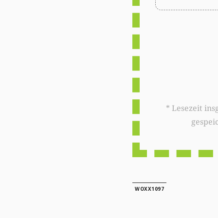
* Lesezeit insgesamt auf woxx.lu: 
gespei
WOXX1097