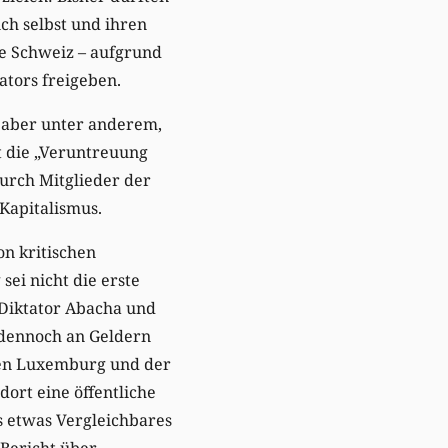
ch selbst und ihren
ie Schweiz – aufgrund
tors freigeben.
 aber unter anderem,
t die „Veruntreuung
rch Mitglieder der
Kapitalismus.
n kritischen
ei nicht die erste
-Diktator Abacha und
 dennoch an Geldern
chen Luxemburg und der
dort eine öffentliche
s etwas Vergleichbares
 Bericht über