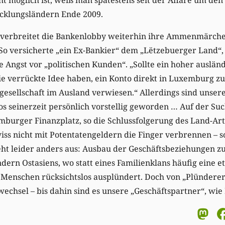
icklungsländern Ende 2009.
verbreitet die Bankenlobby weiterhin ihre Ammenmärche
So versicherte „ein Ex-Bankier“ dem „Lëtzebuerger Land“,
 Angst vor „politischen Kunden“. „Sollte ein hoher auslän
ie verrückte Idee haben, ein Konto direkt in Luxemburg z
rgesellschaft im Ausland verwiesen.“ Allerdings sind unse
s seinerzeit persönlich vorstellig geworden … Auf der Su
urger Finanzplatz, so die Schlussfolgerung des Land-Artik
ss nicht mit Potentatengeldern die Finger verbrennen – s
ieht leider anders aus: Ausbau der Geschäftsbeziehungen z
ern Ostasiens, wo statt eines Familienklans häufig eine et
 Menschen rücksichtslos ausplündert. Doch von „Plündere
chsel – bis dahin sind es unsere „Geschäftspartner“, wie 
M