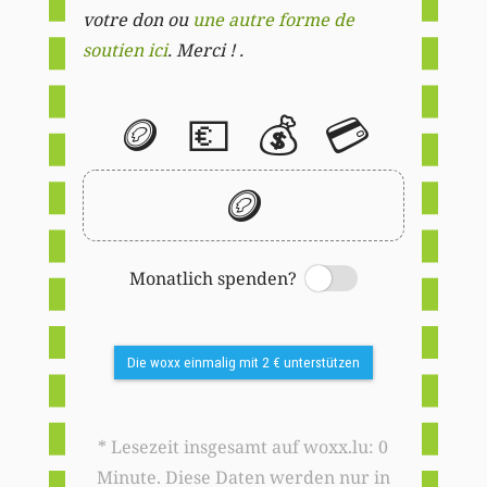
votre don ou
une autre forme de
soutien ici
. Merci ! .
🪙
💶
💰
💳
🪙
Monatlich spenden?
Switch
Die woxx einmalig mit 2 € unterstützen
* Lesezeit insgesamt auf woxx.lu: 0
Minute. Diese Daten werden nur in