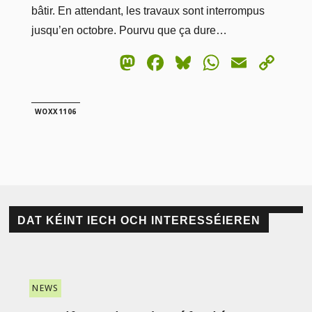
bâtir. En attendant, les travaux sont interrompus
jusqu’en octobre. Pourvu que ça dure…
Mastodon
Facebook
Bluesky
WhatsA
Email
Co
Lin
WOXX1106
DAT KÉINT IECH OCH INTERESSÉIEREN
NEWS