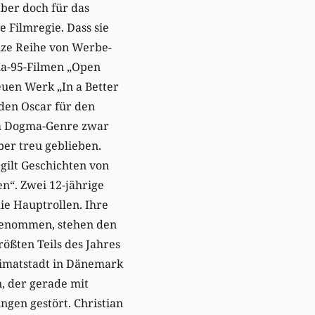
aber doch für das
e Filmregie. Dass sie
nze Reihe von Werbe-
ma-95-Filmen „Open
euen Werk „In a Better
 den Oscar für den
dem Dogma-Genre zwar
ber treu geblieben.
 gilt Geschichten von
n“. Zwei 12-jährige
die Hauptrollen. Ihre
 genommen, stehen den
ößten Teils des Jahres
Heimatstadt in Dänemark
n, der gerade mit
ngen gestört. Christian