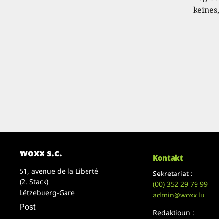
keines,
woxx s.c.
Kontakt
51, avenue de la Liberté
Sekretariat :
(2. Stack)
(00)
352 29 79 99
Lëtzebuerg-Gare
admin@woxx.lu
Post
Redaktioun :