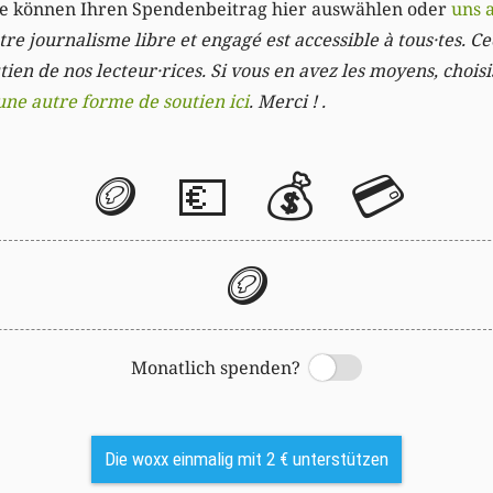
Sie können Ihren Spendenbeitrag hier auswählen oder
uns 
re journalisme libre et engagé est accessible à tous·tes. Cec
ien de nos lecteur·rices. Si vous en avez les moyens, chois
une autre forme de soutien ici
. Merci ! .
🪙
💶
💰
💳
🪙
Monatlich spenden?
Switch
Die woxx einmalig mit 2 € unterstützen