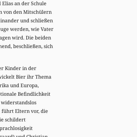
 Elias an der Schule
n von den Mitschülern
ueinander und schließen
euge werden, wie Vater
lagen wird. Die beiden
end, beschließen, sich
er Kinder in der
wickelt Bier ihr Thema
frika und Europa,
tionale Befindlichkeit
e widerstandslos
führt Eltern vor, die
ie schildert
prachlosigkeit
gaard) und Christian