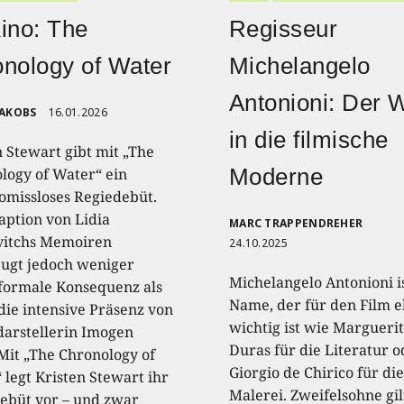
ino: The
Regisseur
nology of Water
Michelangelo
Antonioni: Der 
JAKOBS
16.01.2026
in die filmische
n Stewart gibt mit „The
Moderne
logy of Water“ ein
missloses Regiedebüt.
aption von Lidia
MARC TRAPPENDREHER
itchs Memoiren
24.10.2025
ugt jedoch weniger
Michelangelo Antonioni is
formale Konsequenz als
Name, der für den Film 
die intensive Präsenz von
wichtig ist wie Margueri
arstellerin Imogen
Duras für die Literatur o
 Mit „The Chronology of
Giorgio de Chirico für die
 legt Kristen Stewart ihr
Malerei. Zweifelsohne gil
ebüt vor – und zwar