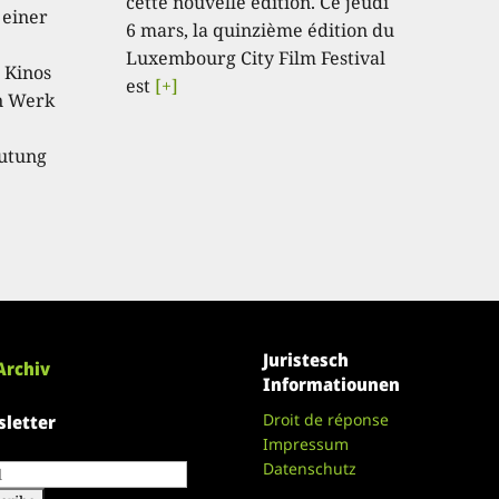
cette nouvelle édition. Ce jeudi
 einer
6 mars, la quinzième édition du
Luxembourg City Film Festival
 Kinos
est
[+]
in Werk
eutung
Juristesch
Archiv
Informatiounen
Droit de réponse
letter
Impressum
Datenschutz