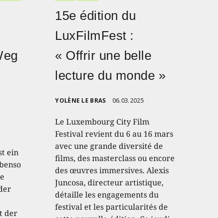
15e édition du
LuxFilmFest :
Weg
« Offrir une belle
lecture du monde »
YOLÈNE LE BRAS
06.03.2025
Le Luxembourg City Film
Festival revient du 6 au 16 mars
avec une grande diversité de
t ein
films, des masterclass ou encore
ebenso
des œuvres immersives. Alexis
te
Juncosa, directeur artistique,
der
détaille les engagements du
festival et les particularités de
t der