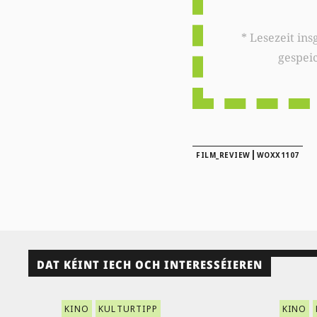
* Lesezeit insgesamt auf woxx.lu: 
gespei
|
FILM_REVIEW
WOXX1107
DAT KÉINT IECH OCH INTERESSÉIEREN
KINO
KULTURTIPP
KINO