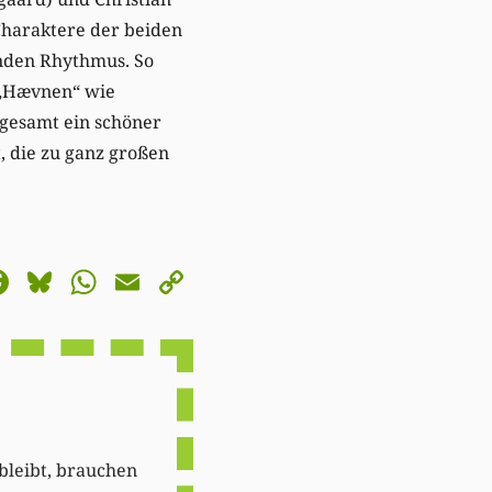
Charaktere der beiden
enden Rhythmus. So
 „Hævnen“ wie
sgesamt ein schöner
, die zu ganz großen
astodon
Facebook
Bluesky
WhatsApp
Email
Copy
Link
 bleibt, brauchen