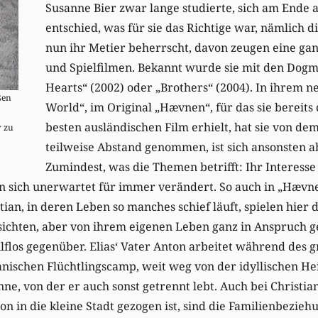
Susanne Bier zwar lange studierte, sich am Ende 
entschied, was für sie das Richtige war, nämlich di
nun ihr Metier beherrscht, davon zeugen eine ga
und Spielfilmen. Bekannt wurde sie mit den Dog
Hearts“ (2002) oder „Brothers“ (2004). In ihrem n
ßen
World“, im Original „Hævnen“, für das sie bereits
besten ausländischen Film erhielt, hat sie von 
 zu
teilweise Abstand genommen, ist sich ansonsten a
Zumindest, was die Themen betrifft: Ihr Interesse
 sich unerwartet für immer verändert. So auch in „Hævne
tian, in deren Leben so manches schief läuft, spielen hier 
Absichten, aber von ihrem eigenen Leben ganz in Anspruch
flos gegenüber. Elias‘ Vater Anton arbeitet während des gr
kanischen Flüchtlingscamp, weit weg von der idyllischen 
ne, von der er auch sonst getrennt lebt. Auch bei Christia
n in die kleine Stadt gezogen ist, sind die Familienbeziehu