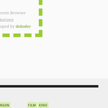
ksetzen
loped by
dekoder
ENGEN
FILM
KINO