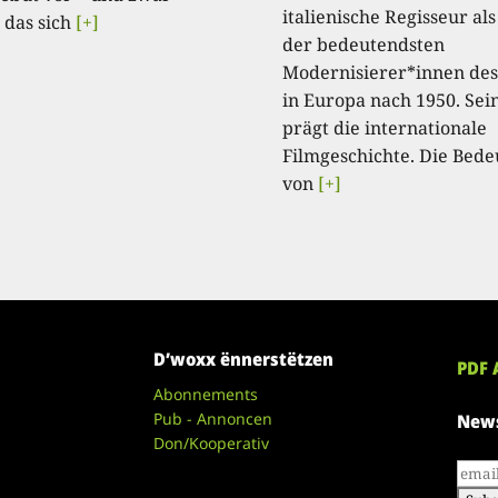
italienische Regisseur als
 das sich
[+]
der bedeutendsten
Modernisierer*innen des
in Europa nach 1950. Se
prägt die internationale
Filmgeschichte. Die Bed
von
[+]
D’woxx ënnerstëtzen
PDF 
Abonnements
Pub - Annoncen
News
Don/Kooperativ