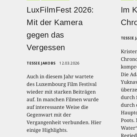
LuxFilmFest 2026:
Im K
Mit der Kamera
Chro
gegen das
TESSIE 
Vergessen
Kriste
Chrono
TESSIE JAKOBS
12.03.2026
kompro
Die Ad
Auch in diesem Jahr wartete
Yuknav
des Luxembourg Film Festival
überze
wieder mit starken Beiträgen
durch 
auf. In manchen Filmen wurde
durch 
auf interessante Weise die
Hauptd
Gegenwart mit der
Poots.
Vergangenheit verbunden. Hier
Water“
einige Highlights.
Regied