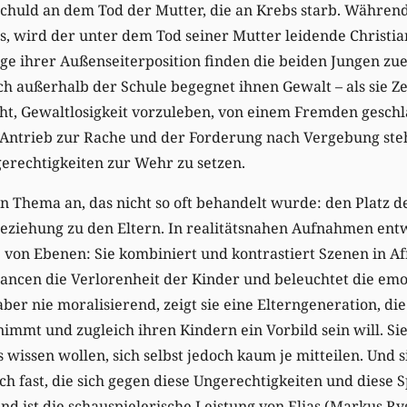
Schuld an dem Tod der Mutter, die an Krebs starb. Während
, wird der unter dem Tod seiner Mutter leidende Christia
folge ihrer Außenseiterposition finden die beiden Jungen z
h außerhalb der Schule begegnet ihnen Gewalt – als sie Z
cht, Gewaltlosigkeit vorzuleben, von einem Fremden gesch
Antrieb zur Rache und der Forderung nach Vergebung steh
erechtigkeiten zur Wehr zu setzen.
in Thema an, das nicht so oft behandelt wurde: den Platz d
Beziehung zu den Eltern. In realitätsnahen Aufnahmen ent
 von Ebenen: Sie kombiniert und kontrastiert Szenen in A
uancen die Verlorenheit der Kinder und beleuchtet die emo
aber nie moralisierend, zeigt sie eine Elterngeneration, di
immt und zugleich ihren Kindern ein Vorbild sein will. Sie 
 wissen wollen, sich selbst jedoch kaum je mitteilen. Und s
ch fast, die sich gegen diese Ungerechtigkeiten und diese S
d ist die schauspielerische Leistung von Elias (Markus Ry