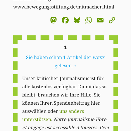
www.bewegungsstiftung.de/mitmachen.html
Mastodon
Facebook
Bluesky
WhatsA
Email
Co
Li
1
Sie haben schon 1 Artikel der woxx
gelesen.
↑
Unser kritischer Journalismus ist für
alle kostenlos verfügbar. Damit das so
bleibt, brauchen wir Ihre Hilfe. Sie
können Ihren Spendenbeitrag hier
auswählen oder
uns anders
unterstützen
.
Notre journalisme libre
et engagé est accessible à tous·tes. Ceci