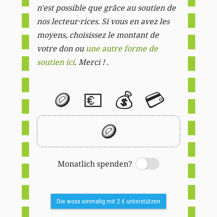
n'est possible que grâce au soutien de
nos lecteur·rices. Si vous en avez les
moyens, choisissez le montant de
votre don ou
une autre forme de
soutien ici
. Merci ! .
🪙
💶
💰
💳
🪙
Monatlich spenden?
Switch
Die woxx einmalig mit 2 € unterstützen