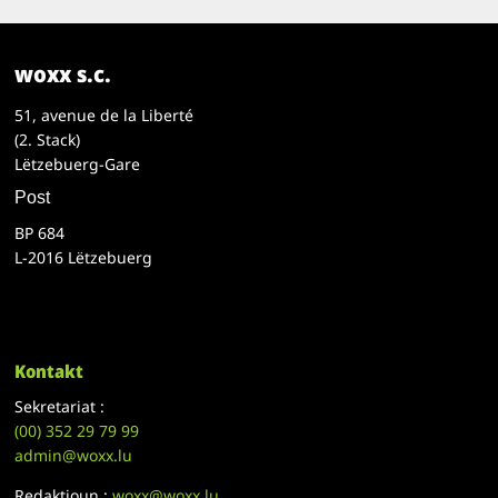
woxx s.c.
51, avenue de la Liberté
(2. Stack)
Lëtzebuerg-Gare
Post
BP 684
L-2016 Lëtzebuerg
Kontakt
Sekretariat :
(00)
352 29 79 99
admin@woxx.lu
Redaktioun :
woxx@woxx.lu