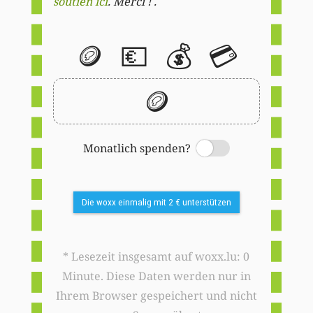
soutien ici
. Merci ! .
🪙
💶
💰
💳
🪙
Monatlich spenden?
Switch
Die woxx einmalig mit 2 € unterstützen
* Lesezeit insgesamt auf woxx.lu: 0
Minute. Diese Daten werden nur in
Ihrem Browser gespeichert und nicht