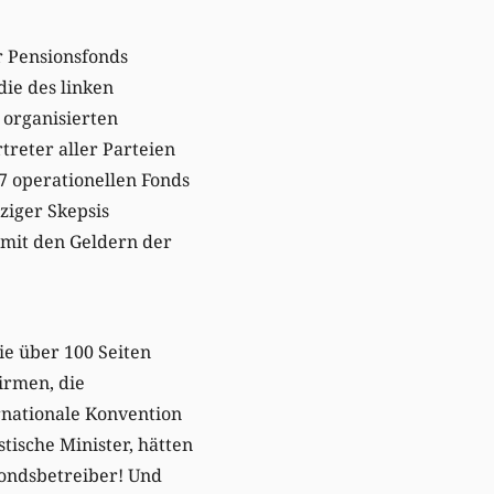
r Pensionsfonds
ie des linken
 organisierten
reter aller Parteien
7 operationellen Fonds
nziger Skepsis
mit den Geldern der
ie über 100 Seiten
irmen, die
rnationale Konvention
tische Minister, hätten
Fondsbetreiber! Und