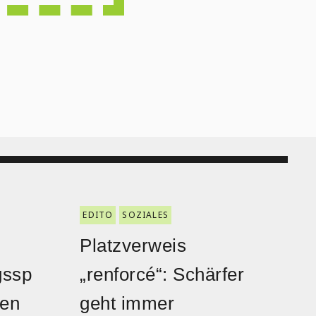
EDITO
SOZIALES
Platzverweis
gssp
„renforcé“: Schärfer
den
geht immer