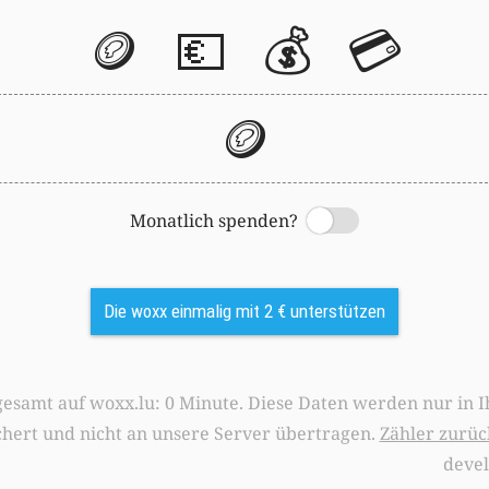
🪙
💶
💰
💳
🪙
Monatlich spenden?
Switch
Die woxx einmalig mit 2 € unterstützen
0 Minute. Diese Daten werden nur in Ihrem Browser
chert und nicht an unsere Server übertragen.
Zähler zurüc
deve