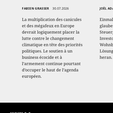
FABIEN GRASSER
30.07.2026
JOËL AD
La multiplication des canicules
Einmal
et des mégafeux en Europe
glaube
devrait logiquement placer la
Steuer
lutte contre le changement
Invest
climatique en tête des priorités
Wohnba
politiques. Le soutien à un
Lösung 
business écocide et à
heran.
l’armement continue pourtant
d’occuper le haut de l’agenda
européen.