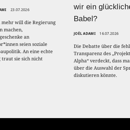
wir ein glücklic
AMI
23.07.2026
Babel?
 mehr will die Regierung
n machen,
JOËL ADAMI
16.07.2026
geschenke an
or*innen seien soziale
Die Debatte über die feh
upolitik. An eine echte
Transparenz des „Projek
traut sie sich nicht
Alpha“ verdeckt, dass m
über die Auswahl der Sp
diskutieren könnte.