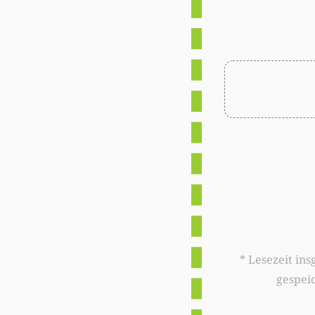
* Lesezeit insgesamt auf woxx.lu: 
gespei