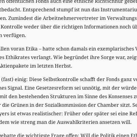
hen öffentlichen Fonds auch eine ethische Richtschnur geb
tbedacht. Entsprechend stumpf ist nun das Instrumentariu
en. Zumindest die Arbeitnehmervertreter im Verwaltungsra
 Kontrolle weder über die richtigen Informationen noch ü
n verfügen.
 allen voran Etika – hatte schon damals ein exemplarisches
es Ethikrates verlangt. Wie begründet ihre Sorge war, zei
ktienpakete im letzten Herbst.
h (fast) einig: Diese Selbstkontrolle schafft der Fonds ganz 
ches Signal. Eine Gesetzesreform sei unnötig, mit der würd
l mit den bestehenden Strukturen im Sinne des Konsenses zu
r die Grünen in der Sozialkommission der Chamber sitzt. Sei
ers ist etwas realistischer: Früher oder später sei eine R
dem wie streng man die Auswahlkriterien ansetzen will.
batte die wichtigste Frage offen: Will die Politik einen Et