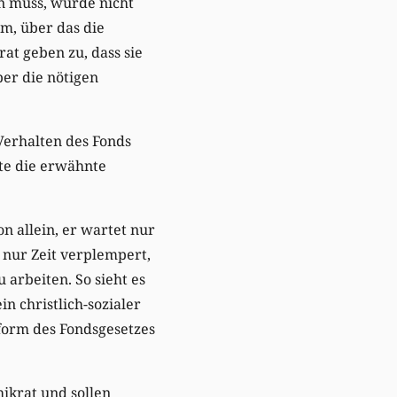
en muss, wurde nicht
m, über das die
t geben zu, dass sie
ber die nötigen
 Verhalten des Fonds
gte die erwähnte
von allein, er wartet nur
e nur Zeit verplempert,
 arbeiten. So sieht es
n christlich-sozialer
eform des Fondsgesetzes
hikrat und sollen