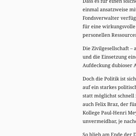
Dass es für einen solc
einmal ansatzweise mi
Fondsverwalter verfüg
für eine wirkungsvolle
personellen Ressource
Die Zivilgesellschaft –
und die Einsetzung ein
Aufdeckung dubioser A
Doch die Politik ist sic
auf ein starkes politis
statt möglichst schnel
auch Felix Braz, der fü
Kollege Paul-Henri Mey
unvermeidbar, je nach
So blieb am Ende der De