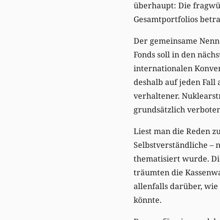
überhaupt: Die fragwür
Gesamtportfolios betr
Der gemeinsame Nenner
Fonds soll in den näch
internationalen Konven
deshalb auf jeden Fall
verhaltener. Nuklearst
grundsätzlich verboten
Liest man die Reden zu
Selbstverständliche – 
thematisiert wurde. Di
träumten die Kassenwar
allenfalls darüber, wi
könnte.