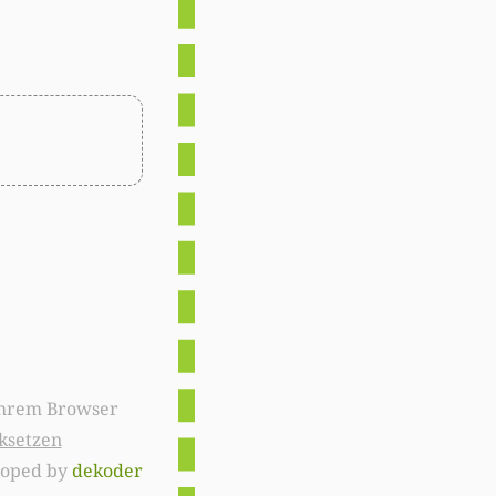
ksetzen
loped by
dekoder