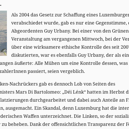
.
Als 2004 das Gesetz zur Schaffung eines Luxemburge
verabschiedet wurde, gab es nur eine Gegenstimme, d
Abgeordenten Guy Urbany. Bei einer von den Grünen
Veranstaltung am vergangenen Mittwoch, bei der Vert
über eine wirksamere ethische Kontrolle des seit 200
diskutierten, war es ebenfalls Guy Urbany, der als ei
ngen äußerte: Alle Mühen um eine Kontrolle dessen, was 
hlerInnen passiert, seien vergeblich.
ken-Nachrückers gab es dennoch Lob von Seiten des
isters Mars Di Bartolomeo: „Déi Lénk“ hatten im Herbst d
Platzierungen durchgearbeitet und dabei auch Anteile an F
n, ausgemacht. Ein Skandal, denn Luxemburg hat die inte
erischen Waffen unterzeichnet. Die Linken, so der sozialis
r zu beheben. Dank der offensichtlichen Transparenz der 