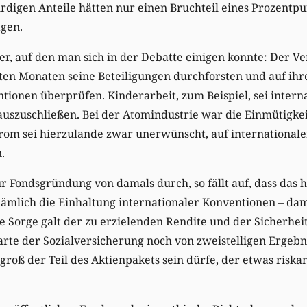
digen Anteile hätten nur einen Bruchteil eines Prozentpu
agen.
, auf den man sich in der Debatte einigen konnte: Der Ve
sten Monaten seine Beteiligungen durchforsten und auf ihr
tionen überprüfen. Kinderarbeit, zum Beispiel, sei intern
 auszuschließen. Bei der Atomindustrie war die Einmütigke
rom sei hierzulande zwar unerwünscht, auf internationale
.
r Fondsgründung von damals durch, so fällt auf, dass das 
nämlich die Einhaltung internationaler Konventionen – dam
e Sorge galt der zu erzielenden Rendite und der Sicherheit
te der Sozialversicherung noch von zweistelligen Ergebni
e groß der Teil des Aktienpakets sein dürfe, der etwas risk