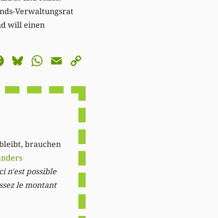
onds-Verwaltungsrat
d will einen
astodon
Facebook
Bluesky
WhatsApp
Email
Copy
Link
 bleibt, brauchen
anders
i n'est possible
issez le montant