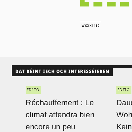
WOXX1112
DAT KÉINT IECH OCH INTERESSÉIEREN
EDITO
EDITO
Réchauffement : Le
Daue
climat attendra bien
Woh
encore un peu
Kein