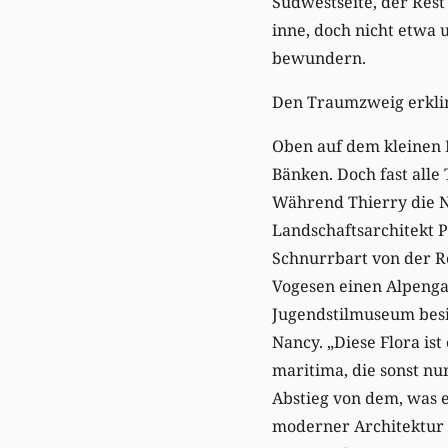
Südwestseite, der Res
inne, doch nicht etwa
bewundern.
Den Traumzweig erkl
Oben auf dem kleinen 
Bänken. Doch fast alle
Während Thierry die N
Landschaftsarchitekt Pe
Schnurrbart von der Re
Vogesen einen Alpengar
Jugendstilmuseum besic
Nancy. „Diese Flora ist
maritima, die sonst n
Abstieg von dem, was 
moderner Architektur i