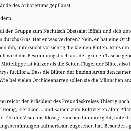
ände des Arboretums gepflanzt.
ndern
l der Gruppe zum Nachtisch Obstsalat löffelt und sich unte
n durchs Gras. Hat er was verloren? Nein, er hat eine Orch
en ihn, untersucht vorsichtig die kleinen Blüten. Ist es e
ll wird das Bestimmungsbuch aus der grünen Tasche gehol
 Mittellippe ist kürzer als die Seiten-Flügel der Blüte, also
s fuciflora. Dass die Blüten der beiden Arten den name
: Wie bei vielen Orchideenarten sollen sie die Männchen an
berreicht der Präsident des Freundeskreises Thierry noch 
it Honig, Eierlikör … und Samen zum Kultivieren alter Pf
 Teil der Visite ins Klosegrënnchen hinuntergeht, unterha
ungsbemühungen aufmerksam zugesehen hat. Besonders gut