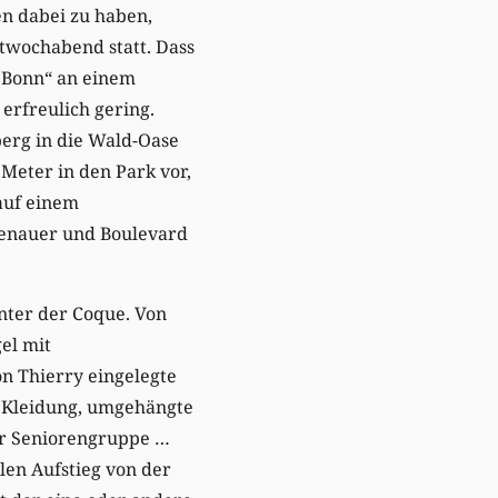
en dabei zu haben,
ttwochabend statt. Dass
t Bonn“ an einem
erfreulich gering.
berg in die Wald-Oase
Meter in den Park vor,
auf einem
enauer und Boulevard
inter der Coque. Von
el mit
n Thierry eingelegte
e Kleidung, umgehängte
er Seniorengruppe …
len Aufstieg von der