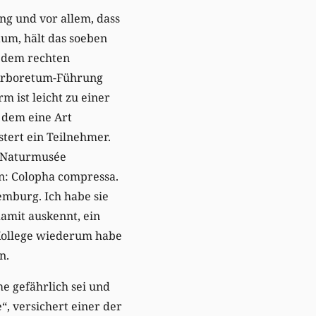
ung und vor allem, dass
aum, hält das soeben
t dem rechten
 Arboretum-Führung
rm ist leicht zu einer
f dem eine Art
istert ein Teilnehmer.
s Naturmusée
n: Colopha compressa.
xemburg. Ich habe sie
damit auskennt, ein
n Kollege wiederum habe
n.
me gefährlich sei und
“, versichert einer der