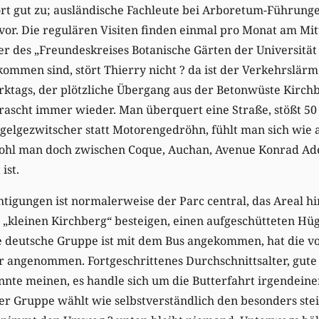
ört gut zu; ausländische Fachleute bei Arboretum-Führung
vor. Die regulären Visiten finden einmal pro Monat am Mi
er des „Freundeskreises Botanische Gärten der Universitä
mmen sind, stört Thierry nicht ? da ist der Verkehrslärm 
rktags, der plötzliche Übergang aus der Betonwüste Kirch
ascht immer wieder. Man überquert eine Straße, stößt 50 
gelgezwitscher statt Motorengedröhn, fühlt man sich wie 
ohl man doch zwischen Coque, Auchan, Avenue Konrad Ad
ist.
htigungen ist normalerweise der Parc central, das Areal h
„kleinen Kirchberg“ besteigen, einen aufgeschütteten Hüg
e deutsche Gruppe ist mit dem Bus angekommen, hat die vo
r angenommen. Fortgeschrittenes Durchschnittsalter, gut
nte meinen, es handle sich um die Butterfahrt irgendein
er Gruppe wählt wie selbstverständlich den besonders stei