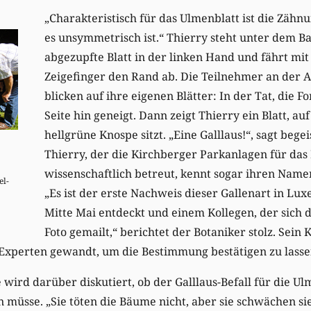
„Charakteristisch für das Ulmenblatt ist die Zähn
es unsymmetrisch ist.“ Thierry steht unter dem B
abgezupfte Blatt in der linken Hand und fährt mi
Zeigefinger den Rand ab. Die Teilnehmer an der
blicken auf ihre eigenen Blätter: In der Tat, die Fo
Seite hin geneigt. Dann zeigt Thierry ein Blatt, au
hellgrüne Knospe sitzt. „Eine Galllaus!“, sagt bege
Thierry, der die Kirchberger Parkanlagen für da
wissenschaftlich betreut, kennt sogar ihren Name
el-
„Es ist der erste Nachweis dieser Gallenart in Lu
Mitte Mai entdeckt und einem Kollegen, der sich 
Foto gemailt,“ berichtet der Botaniker stolz. Sei
 Experten gewandt, um die Bestimmung bestätigen zu lasse
wird darüber diskutiert, ob der Galllaus-Befall für die Ul
müsse. „Sie töten die Bäume nicht, aber sie schwächen sie