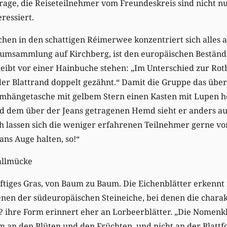
age, die Reiseteilnehmer vom Freundeskreis sind nicht nur 
eressiert.
en in den schattigen Réimerwee konzentriert sich alles a
aumsammlung auf Kirchberg, ist den europäischen Bestän
bleibt vor einer Hainbuche stehen: „Im Unterschied zur Rotb
r der Blattrand doppelt gezähnt.“ Damit die Gruppe das übe
mhängetasche mit gelbem Stern einen Kasten mit Lupen her
d dem über der Jeans getragenen Hemd sieht er anders au
h lassen sich die weniger erfahrenen Teilnehmer gerne vo
ns Auge halten, so!“
allmücke
aftiges Gras, von Baum zu Baum. Die Eichenblätter erkenn
nen der südeuropäischen Steineiche, bei denen die charak
? ihre Form erinnert eher an Lorbeerblätter. „Die Nomenk
lem an den Blüten und den Früchten, und nicht an der Blattf