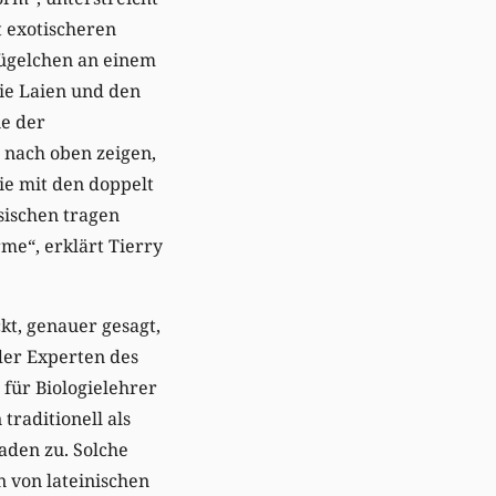
t exotischeren
Kügelchen an einem
die Laien und den
ie der
 nach oben zeigen,
ie mit den doppelt
sischen tragen
e“, erklärt Tierry
kt, genauer gesagt,
 der Experten des
für Biologielehrer
traditionell als
aden zu. Solche
n von lateinischen