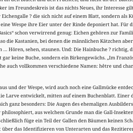
ker im Freundeskreis ist das nichts Neues, ihr Interesse gil
ichengalle ? die sich nicht auf einem Blatt, sondern als 
eine Wespe ihre Eier unter der Rinde deponiert hat. Für 
„Basics“ schon verwirrend genug: Eichen gehören zur Famil
o die Kastanien, bei denen die männlichen Kätzchen aber
 … Hören, sehen, staunen. Und: Die Hainbuche ? richtig, d
st gar keine Buche, sondern ein Birkengewächs. „Im Franzö
e auch vollkommen verschiedene Namen: hêtre und charm
Laus und der Wespe, wird auch noch eine Gallmücke entdec
 die Larve entwickelt, mitten auf einem Buchenblatt. Einer
sich ganz besonders: Die Augen des ehemaligen Ausbilders 
r philosophiert, aus welchem Grunde man die Gall-Insekten 
Schließlich füge ein Teil der Gallen den Bäumen keinen Sch
 über das Identifizieren von Unterarten und das Rezitiere