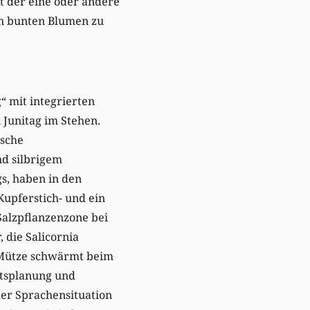
t der eine oder andere
en bunten Blumen zu
“ mit integrierten
 Junitag im Stehen.
tsche
nd silbrigem
gs, haben in den
upferstich- und ein
Salzpflanzenzone bei
, die Salicornia
r Mütze schwärmt beim
ftsplanung und
der Sprachensituation