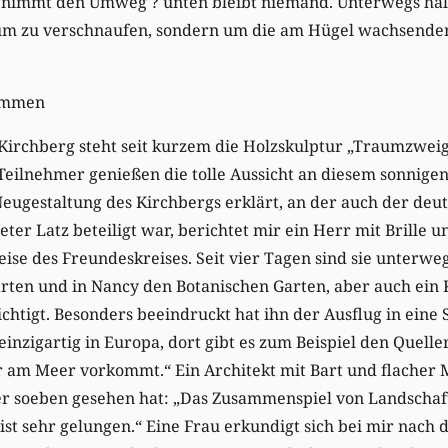
t nimmt den Umweg ? unten bleibt niemand. Unterwegs häl
 um zu verschnaufen, sondern um die am Hügel wachsend
immen
Kirchberg steht seit kurzem die Holzskulptur „Traumzweig
 Teilnehmer genießen die tolle Aussicht an diesem sonnigen
eugestaltung des Kirchbergs erklärt, an der auch der deu
ter Latz beteiligt war, berichtet mir ein Herr mit Brille u
ise des Freundeskreises. Seit vier Tagen sind sie unterwe
ten und in Nancy den Botanischen Garten, aber auch ein K
htigt. Besonders beeindruckt hat ihn der Ausflug in eine 
 einzigartig in Europa, dort gibt es zum Beispiel den Queller
ur am Meer vorkommt.“ Ein Architekt mit Bart und flache
er soeben gesehen hat: „Das Zusammenspiel von Landscha
st sehr gelungen.“ Eine Frau erkundigt sich bei mir nach 