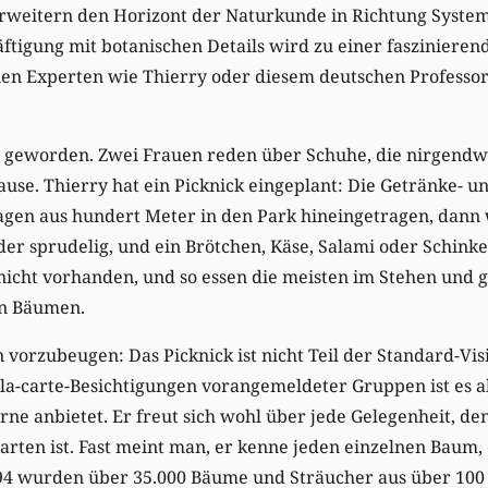
weitern den Horizont der Naturkunde in Richtung Syste
äftigung mit botanischen Details wird zu einer fasziniere
nen Experten wie Thierry oder diesem deutschen Professo
eiß geworden. Zwei Frauen reden über Schuhe, die nirgend
Pause. Thierry hat ein Picknick eingeplant: Die Getränke- u
en aus hundert Meter in den Park hineingetragen, dann wi
oder sprudelig, und ein Brötchen, Käse, Salami oder Schink
nicht vorhanden, und so essen die meisten im Stehen und 
en Bäumen.
vorzubeugen: Das Picknick ist nicht Teil der Standard-Vis
a-carte-Besichtigungen vorangemeldeter Gruppen ist es ab
ne anbietet. Er freut sich wohl über jede Gelegenheit, den
Garten ist. Fast meint man, er kenne jeden einzelnen Baum
994 wurden über 35.000 Bäume und Sträucher aus über 100