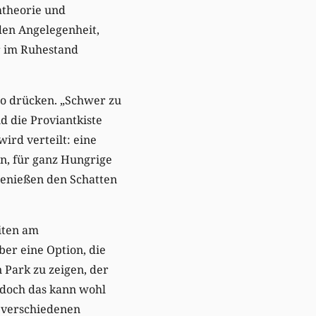
mtheorie und
nden Angelegenheit,
r im Ruhestand
wo drücken. „Schwer zu
nd die Proviantkiste
rd verteilt: eine
en, für ganz Hungrige
genießen den Schatten
iten am
er eine Option, die
 Park zu zeigen, der
, doch das kann wohl
 verschiedenen