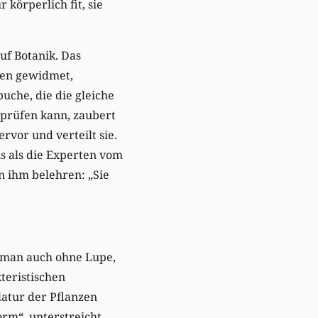
körperlich fit, sie
uf Botanik. Das
den gewidmet,
uche, die die gleiche
rprüfen kann, zaubert
vor und verteilt sie.
s als die Experten vom
n ihm belehren: „Sie
t man auch ohne Lupe,
teristischen
latur der Pflanzen
orm“, unterstreicht