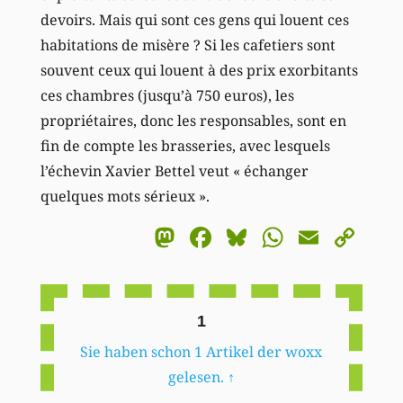
devoirs. Mais qui sont ces gens qui louent ces
habitations de misère ? Si les cafetiers sont
souvent ceux qui louent à des prix exorbitants
ces chambres (jusqu’à 750 euros), les
propriétaires, donc les responsables, sont en
fin de compte les brasseries, avec lesquels
l’échevin Xavier Bettel veut « échanger
quelques mots sérieux ».
Mastodon
Facebook
Bluesky
WhatsA
Email
Co
Li
1
Sie haben schon 1 Artikel der woxx
gelesen.
↑