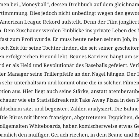
men bei „Moneyball“, dessen Drehbuch auf dem gleichnam
gertimmmung. Dies jedoch nicht unbedingt wegen den gewon
American League Rekord aufstellt. Denn der Film jonglier
 Dem Zuschauer werden Einblicke ins private Leben des
t fast zum Profi wurde. Er muss heute neben seinem Job, in
och Zeit für seine Tochter finden, die seit seiner gescheite
n erfolgreichen Freund lebt. Beanes Karriere hängt am se
rd er als Held und Revolutionär des Baseballs gefeiert. Ver
r Manager seine Trillerpfeife an den Nagel hängen. Der Fil
 sehr unterhaltsam und kommt ohne die in solchen Filmen 
tion aus. Hier liegt auch seine Stärke, anstatt atemberau
chauer wie ein Statistikfreak mit Take Away Pizza in den
ldschirm sitzt und begeistert Zahlen analysiert. Die Bühn
. Die Büros mit ihrem fransigen, abgetretenen Teppichen, d
vollgemalten Whiteboards, haben komischerweise etwas Ge
rmlich den muffigen Geruch riechen, in dem Beane und Br