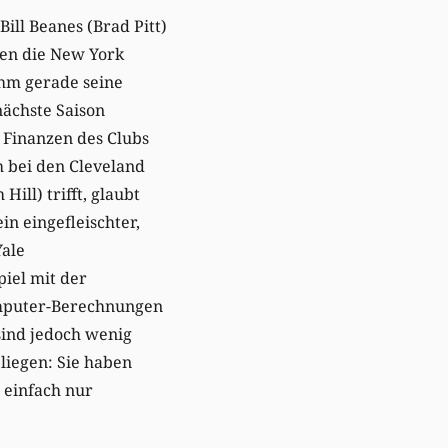
Bill Beanes (Brad Pitt)
gen die New York
ihm gerade seine
nächste Saison
e Finanzen des Clubs
 bei den Cleveland
ill) trifft, glaubt
in eingefleischter,
Yale
piel mit der
omputer-Berechnungen
sind jedoch wenig
liegen: Sie haben
r einfach nur