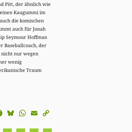
d Pitt, der ähnlich wie
ös einen Kaugummi im
 auch die komischen
timmt auch für Jonah
hilip Seymour Hoffman
ter Baseballcoach, der
t nicht nur wegen
eher wenig
merikanische Traum
astodon
Facebook
Bluesky
WhatsApp
Email
Copy
Link