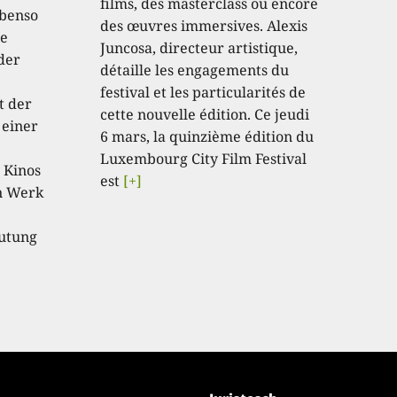
films, des masterclass ou encore
ebenso
des œuvres immersives. Alexis
te
Juncosa, directeur artistique,
der
détaille les engagements du
festival et les particularités de
t der
cette nouvelle édition. Ce jeudi
 einer
6 mars, la quinzième édition du
Luxembourg City Film Festival
 Kinos
est
[+]
in Werk
eutung