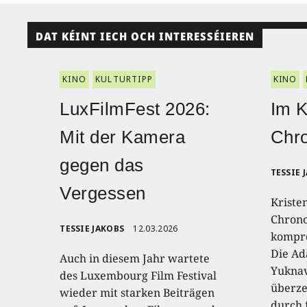
DAT KÉINT IECH OCH INTERESSÉIEREN
KINO
KULTURTIPP
KINO
LuxFilmFest 2026:
Im K
Mit der Kamera
Chro
gegen das
TESSIE 
Vergessen
Kriste
Chrono
TESSIE JAKOBS
12.03.2026
kompro
Die Ad
Auch in diesem Jahr wartete
Yuknav
des Luxembourg Film Festival
überze
wieder mit starken Beiträgen
durch 