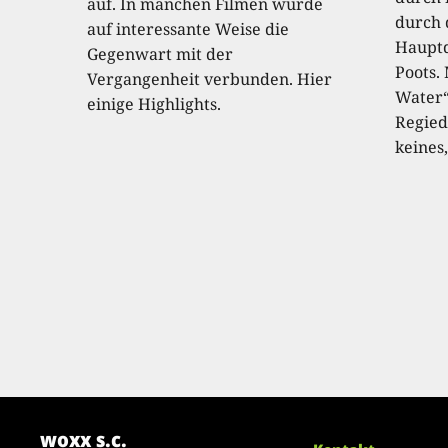
auf. In manchen Filmen wurde
durch 
auf interessante Weise die
Hauptd
Gegenwart mit der
Poots.
Vergangenheit verbunden. Hier
Water“
einige Highlights.
Regied
keines,
woxx s.c.