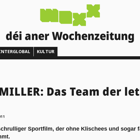
déi aner Wochenzeitung
INTERGLOBAL
KULTUR
ILLER: Das Team der let
011
schrulliger Sportfilm, der ohne Klischees und sogar 
mmt.