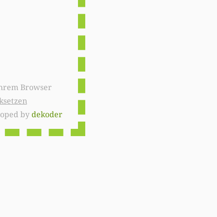
ksetzen
loped by
dekoder