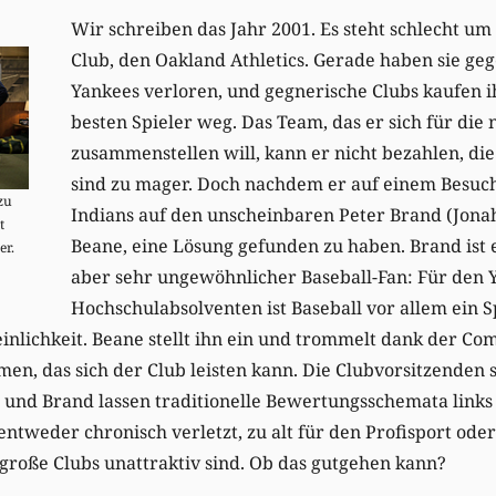
Wir schreiben das Jahr 2001. Es steht schlecht um 
Club, den Oakland Athletics. Gerade haben sie ge
Yankees verloren, und gegnerische Clubs kaufen 
besten Spieler weg. Das Team, das er sich für die 
zusammenstellen will, kann er nicht bezahlen, di
sind zu mager. Doch nachdem er auf einem Besuch
zu
Indians auf den unscheinbaren Peter Brand (Jonah H
t
Beane, eine Lösung gefunden zu haben. Brand ist e
er.
aber sehr ungewöhnlicher Baseball-Fan: Für den 
Hochschulabsolventen ist Baseball vor allem ein S
nlichkeit. Beane stellt ihn ein und trommelt dank der C
n, das sich der Club leisten kann. Die Clubvorsitzenden 
 und Brand lassen traditionelle Bewertungsschemata links 
 entweder chronisch verletzt, zu alt für den Profisport ode
große Clubs unattraktiv sind. Ob das gutgehen kann?