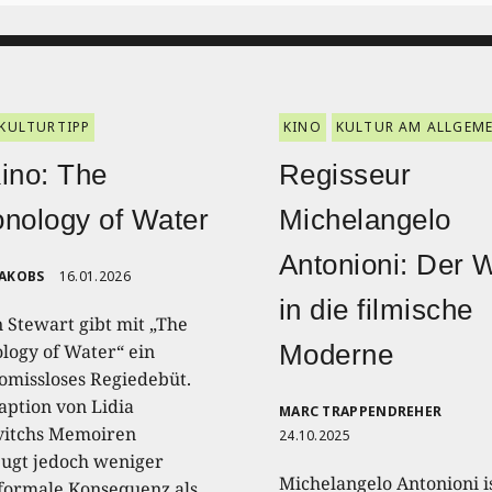
KULTURTIPP
KINO
KULTUR AM ALLGEM
ino: The
Regisseur
nology of Water
Michelangelo
Antonioni: Der 
JAKOBS
16.01.2026
in die filmische
n Stewart gibt mit „The
Moderne
logy of Water“ ein
missloses Regiedebüt.
aption von Lidia
MARC TRAPPENDREHER
itchs Memoiren
24.10.2025
ugt jedoch weniger
Michelangelo Antonioni is
formale Konsequenz als