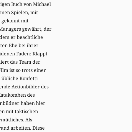
igen Buch von Michael
nen Spielen, mit
t gekonnt mit
 Managers gewährt, der
 dem er beachtliche
rten Ehe bei ihrer
idenen Faden: Klappt
liert das Team der
m ist so trotz einer
übliche Konfetti-
bende Actionbilder des
 Katakomben des
enbildner haben hier
en mit taktischen
mütliches. Als
and arbeiten. Diese