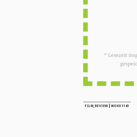
* Lesezeit insgesamt auf woxx.lu: 
gespei
|
FILM_REVIEW
WOXX1143