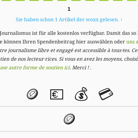
1
Sie haben schon 1 Artikel der woxx gelesen.
↑
Journalismus ist für alle kostenlos verfügbar. Damit das so
Sie können Ihren Spendenbeitrag hier auswählen oder
uns 
re journalisme libre et engagé est accessible à tous·tes. Cec
ien de nos lecteur·rices. Si vous en avez les moyens, chois
une autre forme de soutien ici
. Merci ! .
🪙
💶
💰
💳
🪙